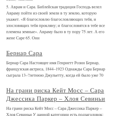
5. Аврам и Сара. Библейская традиция Господь велел
Авраму пойти из своей земли в ту землю, которую
укажет. «Я благословлю благословляющих тебя, и
злословящих тебя прокляну; и благословятся в тебе все
племена земные». Авраму было в ту пору 75 лет. А его
жене Саре 65. Они
Бернар Сара
Бернар Сара Настоящее имя Генриетт Розин Бернар,
французская актриса, 1844–1923 Однажды Сара Бернар
сыграла 13–?летнюю Джульетту, когда ей было уже 70
На грани риска Кейт Мосс – Сара
Джессика Паркер – Хлоя Севиньи
На грани риска Кейт Мосс – Сара Джессика Паркер –
Хлоя Севиньи У данной категории есть подзаголовок: