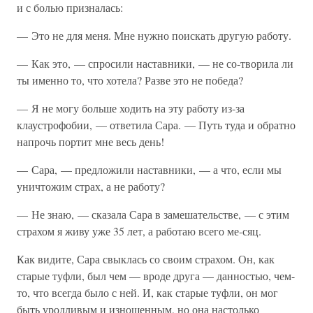
и с болью призналась:
— Это не для меня. Мне нужно поискать другую работу.
— Как это, — спросили наставники, — не со-творила ли
ты именно то, что хотела? Разве это не победа?
— Я не могу больше ходить на эту работу из-за
клаустрофобии, — ответила Сара. — Путь туда и обратно
напрочь портит мне весь день!
— Сара, — предложили наставники, — а что, если мы
уничтожим страх, а не работу?
— Не знаю, — сказала Сара в замешательстве, — с этим
страхом я живу уже 35 лет, а работаю всего ме-сяц.
Как видите, Сара свыклась со своим страхом. Он, как
старые туфли, был чем — вроде друга — данностью, чем-
то, что всегда было с ней. И, как старые туфли, он мог
быть уродливым и изношенным, но она настолько