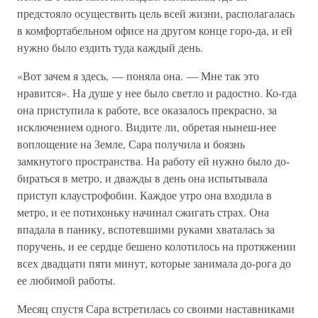
предстояло осуществить цель всей жизни, располагалась
в комфортабельном офисе на другом конце горо-да, и ей
нужно было ездить туда каждый день.
«Вот зачем я здесь, — поняла она. — Мне так это
нравится». На душе у нее было светло и радостно. Ко-гда
она приступила к работе, все оказалось прекрасно, за
исключением одного. Видите ли, обретая нынеш-нее
воплощение на Земле, Сара получила и боязнь
замкнутого пространства. На работу ей нужно было до-
бираться в метро, и дважды в день она испытывала
приступ клаустрофобии. Каждое утро она входила в
метро, и ее потихоньку начинал сжигать страх. Она
впадала в панику, вспотевшими руками хваталась за
поручень, и ее сердце бешено колотилось на протяжении
всех двадцати пяти минут, которые занимала до-рога до
ее любимой работы.
Месяц спустя Сара встретилась со своими наставниками