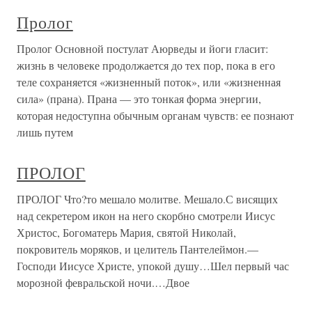
Пролог
Пролог Основной постулат Аюрведы и йоги гласит:
жизнь в человеке продолжается до тех пор, пока в его
теле сохраняется «жизненный поток», или «жизненная
сила» (прана). Прана — это тонкая форма энергии,
которая недоступна обычным органам чувств: ее познают
лишь путем
ПРОЛОГ
ПРОЛОГ Что?то мешало молитве. Мешало.С висящих
над секретером икон на него скорбно смотрели Иисус
Христос, Богоматерь Мария, святой Николай,
покровитель моряков, и целитель Пантелеймон.—
Господи Иисусе Христе, упокой душу…Шел первый час
морозной февральской ночи.…Двое