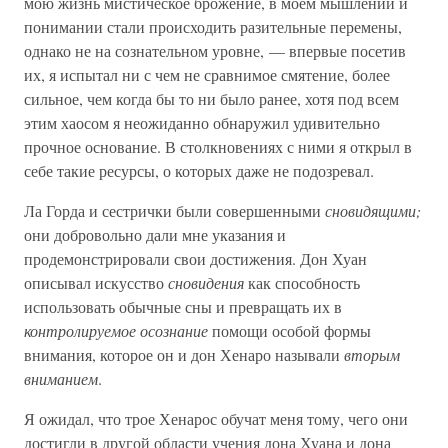
мою жизнь мистическое брожение, в моем мышлении и
понимании стали происходить разительные перемены,
однако не на сознательном уровне, — впервые посетив
их, я испытал ни с чем не сравнимое смятение, более
сильное, чем когда бы то ни было ранее, хотя под всем
этим хаосом я неожиданно обнаружил удивительно
прочное основание. В столкновениях с ними я открыл в
себе такие ресурсы, о которых даже не подозревал.
Ла Горда и сестрички были совершенными
сновидящими;
они добровольно дали мне указания и
продемонстрировали свои достижения. Дон Хуан
описывал искусство
сновидения
как способность
использовать обычные сны и превращать их в
контролируемое осознание
помощи особой формы
внимания, которое он и дон Хенаро называли
вторым
вниманием
.
Я ожидал, что трое Хенарос обучат меня тому, чего они
достигли в другой области учения дона Хуана и дона