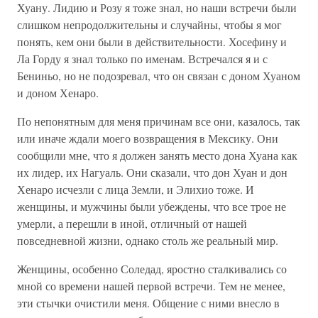
Хуану. Лидию и Розу я тоже знал, но наши встречи были
слишком непродолжительны и случайны, чтобы я мог
понять, кем они были в действительности. Хосефину и
Ла Горду я знал только по именам. Встречался я и с
Бениньо, но не подозревал, что он связан с доном Хуаном
и доном Хенаро.
По непонятным для меня причинам все они, казалось, так
или иначе ждали моего возвращения в Мексику. Они
сообщили мне, что я должен занять место дона Хуана как
их лидер, их Нагуаль. Они сказали, что дон Хуан и дон
Хенаро исчезли с лица Земли, и Элихио тоже. И
женщины, и мужчины были убеждены, что все трое не
умерли, а перешли в иной, отличный от нашей
повседневной жизни, однако столь же реальный мир.
Женщины, особенно Соледад, яростно сталкивались со
мной со времени нашей первой встречи. Тем не менее,
эти стычки очистили меня. Общение с ними внесло в