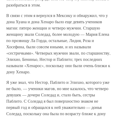
разобраться в этом.
В связи с этим я вернулся в Мексику и обнаружил, что у
дона Хуана и дона Хенаро было еще девять учеников
магии: пятеро женщин и четверо мужчин. Старшую
женщину звали Соледад, более молодую — Мария Елена
по прозвищу Ла Горда, остальные, Лидия, Роза и
Хосефина, были совсем юными, и их называли
«сестричками». Четверых мужчин звали, по старшинству,
Элихио, Бениньо, Нестор и Паблито; трех последних
называли «Хенарос», поскольку они были очень близки к
дону Хенаро.
Я уже знал, что Нестор, Паблито и Элихио, которого уже
не было, — ученики магов, но мне казалось, что четверо
девушек — дочери Соледад и, стало быть, сестры
Паблито. С Соледад я был поверхностно знаком не
первый год и обращался к ней уважительно — донья
Соледад, поскольку она была по возрасту ближе к дону