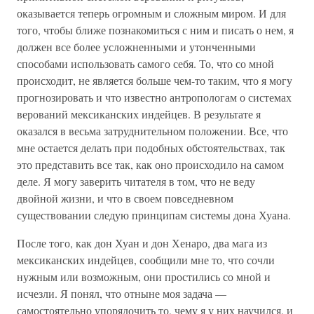
оказывается теперь огромным и сложным миром. И для
того, чтобы ближе познакомиться с ним и писать о нем, я
должен все более усложненными и утонченными
способами использовать самого себя. То, что со мной
происходит, не является больше чем-то таким, что я могу
прогнозировать и что известно антропологам о системах
верований мексиканских индейцев. В результате я
оказался в весьма затруднительном положении. Все, что
мне остается делать при подобных обстоятельствах, так
это представить все так, как оно происходило на самом
деле. Я могу заверить читателя в том, что не веду
двойной жизни, и что в своем повседневном
существовании следую принципам системы дона Хуана.
После того, как дон Хуан и дон Хенаро, два мага из
мексиканских индейцев, сообщили мне то, что сочли
нужным или возможным, они простились со мной и
исчезли. Я понял, что отныне моя задача —
самостоятельно упорядочить то, чему я у них научился, и