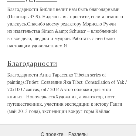
Благодарности Библия велит нам быть благодарными
(Псалтирь 43:9). Надеюсь, вы простите, если я немного
увлекусь.Спасибо моему редактору Мэрисью Руччи
из издательства Simon &amp; Schuster – влюбленной
в свое дело, щедрой и мудрой. Работать с ней было
настоящим удовольствием.Я
Благодарности
Благодарности Анна Тарасенко Tibetan series of
paintings:Тибет: Созвездие Яка Tibet: Constellation of Yak /
70x100 / canvas, oil / 2014Автор обложки для этой
книги:г. НовочеркасскХудожник, архитектор, поэт,
путешественник, участник экспедиции к истоку Ганги
(май 2013 года), экспедиции вокруг горы Кайлас
О проекте
Разделы