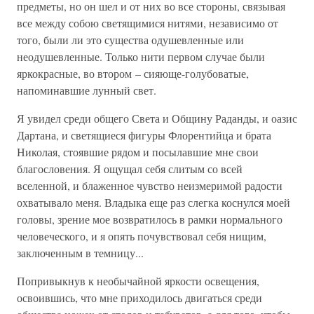
предметы, но он шел и от них во все стороны, связывая
все между собою светящимися нитями, независимо от
того, были ли это существа одушевленные или
неодушевленные. Только нити первом случае были
яркокрасные, во втором – сияюще-голубоватые,
напоминавшие лунный свет.
Я увидел среди общего Света и Общину Раданды, и оазис
Дартана, и светящиеся фигуры Флорентийца и брата
Николая, стоявшие рядом и посылавшие мне свои
благословения. Я ощущал себя слитым со всей
вселенной, и блаженное чувство неизмеримой радости
охватывало меня. Владыка еще раз слегка коснулся моей
головы, зрение мое возвратилось в рамки нормального
человеческого, и я опять почувствовал себя нищим,
заключенным в темницу...
Попривыкнув к необычайной яркости освещения,
освоившись, что мне приходилось двигаться среди