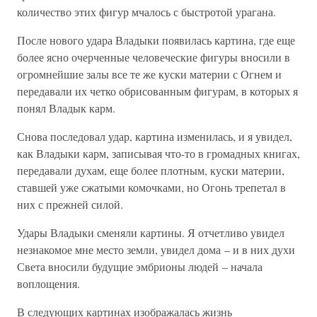
количество этих фигур мчалось с быстротой урагана.
После нового удара Владыки появилась картина, где еще
более ясно очерченные человеческие фигуры вносили в
огромнейшие залы все те же куски материи с Огнем и
передавали их четко обрисованным фигурам, в которых я
понял Владык карм.
Снова последовал удар, картина изменилась, и я увидел,
как Владыки карм, записывая что-то в громадных книгах,
передавали духам, еще более плотным, куски материи,
ставшей уже сжатыми комочками, но Огонь трепетал в
них с прежней силой.
Удары Владыки сменяли картины. Я отчетливо увидел
незнакомое мне место земли, увидел дома – и в них духи
Света вносили будущие эмбрионы людей – начала
воплощения.
В следующих картинах изображалась жизнь