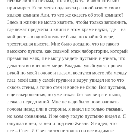
необычайного письма, что я вздохнул и окончательно
присмирел. Если меня подавляла разнообразием своих
языков комната Али, то что же сказать об этой комнате?
Здесь и жизни не могло хватить, чтобы только запомнить,
где лежат предметы и книги в этом храме науки, где – на
мой рост – в одной комнате была, по крайней мере,
трехэтажная высота. Мне было досадно, что из такого
высокого пункта, как седьмой этаж лаборатории, который
превышал маяк, я не могу увидеть пустыни и узнать, что
делается во внешнем мире. Владыка улыбнулся, провел
рукой по моей голове и глазам, коснулся моего лба между
глаз, моей шеи у самой груди-и я вдруг увидел не то что
сквозь стены, а точно стен и вовсе не было. Вся пустыня,
еще взъерошенная, но уже тихая, без воя ветра и пыли,
лежала передо мной. Мне не надо было поворачивать
головы назад или в стороны, я видел не только глазами,
но всем сознанием. И не одну голую пустыню видел я. Я
ощущал в ней, за ней и под нею Жизнь. Я видел, что
все – Свет. И Свет лился не только на все видимые