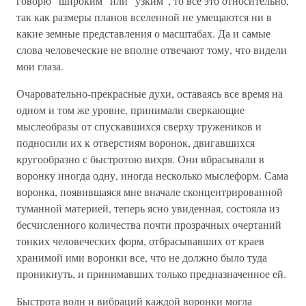
говорю "широким" или "узким", то все это относительно,
так как размеры планов вселенной не умещаются ни в
какие земные представления о масштабах. Да и самые
слова человеческие не вполне отвечают тому, что видели
мои глаза.
Очаровательно-прекрасные духи, оставаясь все время на
одном и том же уровне, принимали сверкающие
мыслеобразы от спускавшихся сверху тружеников и
подносили их к отверстиям воронок, двигавшихся
кругообразно с быстротою вихря. Они вбрасывали в
воронку иногда одну, иногда несколько мыслеформ. Сама
воронка, появившаяся мне вначале сконцентрированной
туманной материей, теперь ясно увиденная, состояла из
бесчисленного количества почти прозрачных очертаний
тонких человеческих форм, отбрасывавших от краев
хранимой ими воронки все, что не должно было туда
проникнуть, и принимавших только предназначенное ей.
Быстрота волн и вибраций каждой воронки могла