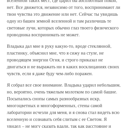
вселенной таких мест, где царил бы абсолютный покой,
нет. Все движется, независимо от того, воспринимают ли
твои чувства это движение или нет. Сейчас ты увидишь
одну из башен земной вселенной и там различишь те
световые лучи, которых обычно глаз твоего физического
проводника воспринимать не может.
Владыка дал мне в руку какую-то, вроде стеклянной,
пластинку, объяснил мне, что я сижу на стуле, не
проводящем энергии Огня, и строго приказал не
двигаться и не выражать ни в каких восклицаниях своих
чувств, если я даже буду чем-либо поражен.
Я собрал все свое внимание. Владыка ударил небольшим,
но, вероятно, очень тяжелым молотком по самой башне.
Посыпались снопы самых разнообразных искр,
многоцветных и многоформенных, стены самой
лаборатории исчезли для меня, и я снова стал видеть всю
вселенную и сознавать себя слитым с ее Светом. Я
увидел – не могу сказать вдали, так как расстояние и