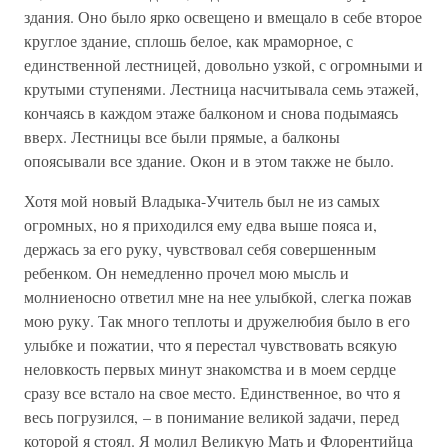
здания. Оно было ярко освещено и вмещало в себе второе
круглое здание, сплошь белое, как мраморное, с
единственной лестницей, довольно узкой, с огромными и
крутыми ступенями. Лестница насчитывала семь этажей,
кончаясь в каждом этаже балконом и снова подымаясь
вверх. Лестницы все были прямые, а балконы
опоясывали все здание. Окон и в этом также не было.
Хотя мой новый Владыка-Учитель был не из самых
огромных, но я приходился ему едва выше пояса и,
держась за его руку, чувствовал себя совершенным
ребенком. Он немедленно прочел мою мысль и
молниеносно ответил мне на нее улыбкой, слегка пожав
мою руку. Так много теплоты и дружелюбия было в его
улыбке и пожатии, что я перестал чувствовать всякую
неловкость первых минут знакомства и в моем сердце
сразу все встало на свое место. Единственное, во что я
весь погрузился, – в понимание великой задачи, перед
которой я стоял. Я молил Великую Мать и Флорентийца