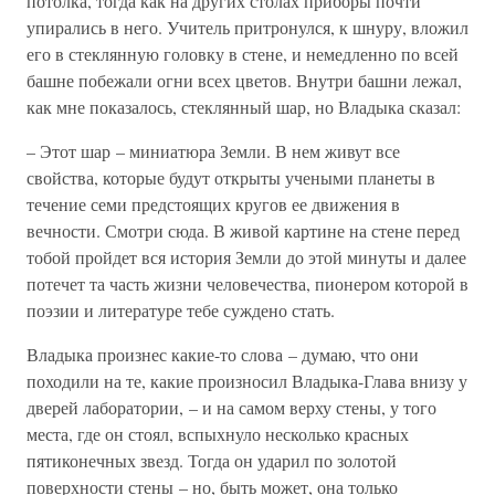
потолка, тогда как на других столах приборы почти
упирались в него. Учитель притронулся, к шнуру, вложил
его в стеклянную головку в стене, и немедленно по всей
башне побежали огни всех цветов. Внутри башни лежал,
как мне показалось, стеклянный шар, но Владыка сказал:
– Этот шар – миниатюра Земли. В нем живут все
свойства, которые будут открыты учеными планеты в
течение семи предстоящих кругов ее движения в
вечности. Смотри сюда. В живой картине на стене перед
тобой пройдет вся история Земли до этой минуты и далее
потечет та часть жизни человечества, пионером которой в
поэзии и литературе тебе суждено стать.
Владыка произнес какие-то слова – думаю, что они
походили на те, какие произносил Владыка-Глава внизу у
дверей лаборатории, – и на самом верху стены, у того
места, где он стоял, вспыхнуло несколько красных
пятиконечных звезд. Тогда он ударил по золотой
поверхности стены – но, быть может, она только