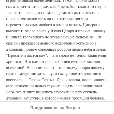
огромнейшими вычислениями. Такой человек может
сказать почти тотчас же, какой день был такого-то года и
такого-то числа, рассказать о датах открытия тех или
иных памятников чуть ли не с сотворения мира,
перевести на язык любого племени цитаты Цицерона,
высчитать число войск у Юлия Цезаря и прочие, никому
и ничего творческого не открывающие феномены. Эти
ошибки преждевременного вовлечения кого-либо в
духовный подъем совершает доброта людей неба и земли.
"Просите и дастся вам", – это слово не только Евангелия
христиан. Это один из вечных и неизменных законов
вселенной. Но он не значит, что всякому попросившему
надо немедленно дать в руки священное откровение и
ввести его в Святая Святых. Для человека, поставившего
себе священной целью служить людям, выполняя план
Бога, это значит: вникнуть глубочайше в ту ступень
духовной культуры, в которой живет просящий человек.
Стать самому на его место, в его обстоятельства, учесть
Продолжение на Литрес
все его возможности и, с величайшим тактом и любовью,