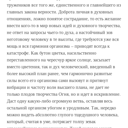
тружеников все того же, единственного и главнейшего из
главных закона верности. Доброта личная в духовных
отношениях, ложно понятое сострадание, то есть желание
ввести кого-то в мир новых идей и духовного творчества,
не ответ на запросы чьего-то духа, а настойчивый зов
неготовому человеку в те высоты, где требуются уже вся
мощь и вся гармония организма – приводят всегда к
катастрофе. Как бутон цветка, насильственно
переставленного на чересчур яркое солнце, засыхает
вместо цветения, так и дух человеческий, введенный в
более высокий план ранее, чем гармонично развитые
силы всего его организма сами вызовут и притянут
вибрации и частоту волн высшего плана, не дает не
только плодов творчества Огня, но и идет в искривление.
Даст одну какую-либо огромную ветвь, оставляя весь
остальной организм убогим и уродливым. Так, нередко
можно видеть абсолютно глупого тщедушного человека,
который, считая в уме, потрясает толпу зевак