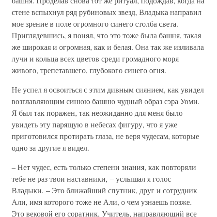
башня. Проделав снова тот же ритуал, подождав, когда на
стене вспыхнул ряд рубиновых звезд, Владыка направил
мое зрение в поле огромного синего столба света.
Приглядевшись, я понял, что это тоже была башня, такая
же широкая и огромная, как и белая. Она так же изливала
лучи и кольца всех цветов среди громадного моря
живого, трепетавшего, глубокого синего огня.
Не успел я освоиться с этим дивным сиянием, как увидел
возглавляющим синюю башню чудный образ сэра Уоми.
Я был так поражен, так неожиданно для меня было
увидеть эту парящую в небесах фигуру, что я уже
приготовился протирать глаза, не веря чудесам, которые
одно за другие я видел.
– Нет чудес, есть только степени знания, как повторяли
тебе не раз твои наставники, – услышал я голос
Владыки. – Это ближайший спутник, друг и сотрудник
Али, имя которого тоже не Али, о чем узнаешь позже.
Это вековой его соратник, Учитель, направляющий все