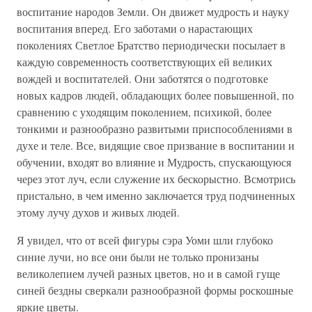
воспитание народов Земли. Он движет мудрость и науку
воспитания вперед. Его заботами о нарастающих
поколениях Светлое Братство периодически посылает в
каждую современность соответствующих ей великих
вождей и воспитателей. Они заботятся о подготовке
новых кадров людей, обладающих более повышенной, по
сравнению с уходящим поколением, психикой, более
тонкими и разнообразно развитыми приспособлениями в
духе и теле. Все, видящие свое призвание в воспитании и
обучении, входят во влияние и Мудрость, спускающуюся
через этот луч, если служение их бескорыстно. Всмотрись
пристально, в чем именно заключается труд подчиненных
этому лучу духов и живых людей.
Я увидел, что от всей фигуры сэра Уоми шли глубоко
синие лучи, но все они были не только пронизаны
великолепием лучей разных цветов, но и в самой гуще
синей бездны сверкали разнообразной формы роскошные
яркие цветы.