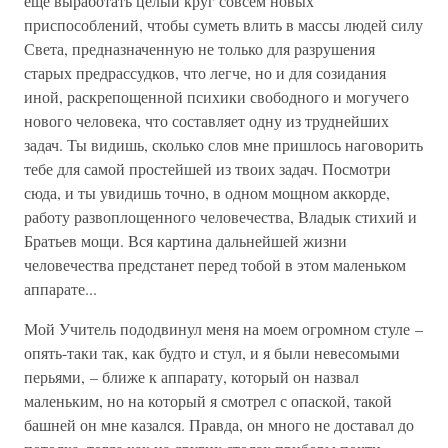
еще выработать целый круг совсем новых
приспособлений, чтобы суметь влить в массы людей силу
Света, предназначенную не только для разрушения
старых предрассудков, что легче, но и для созидания
иной, раскрепощенной психики свободного и могучего
нового человека, что составляет одну из труднейших
задач. Ты видишь, сколько слов мне пришлось наговорить
тебе для самой простейшей из твоих задач. Посмотри
сюда, и ты увидишь точно, в одном мощном аккорде,
работу развоплощенного человечества, Владык стихий и
Братьев мощи. Вся картина дальнейшей жизни
человечества предстанет перед тобой в этом маленьком
аппарате...
Мой Учитель пододвинул меня на моем огромном стуле –
опять-таки так, как будто и стул, и я были невесомыми
перьями, – ближе к аппарату, который он назвал
маленьким, но на который я смотрел с опаской, такой
башней он мне казался. Правда, он много не доставал до