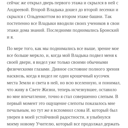
сейчас же открыл дверь первого этажа и скрылся в ней с
Андреевой. Второй Владыка дошел до второй лесенки и
скрылся с Ольденкоттом во втором этаже башни. Так
постепенно все Владыки вводили своих учеников в свои
этажи дома знаний. Последними поднимались Бронский
и я.
По мере того, как мы поднимались все выше, зрение мое
все больше меркло, и, когда мой Владыка подвел меня к
своей двери, я видел уже только своими обычными
физическими глазами. Дивное состояние полного зрения
насквозь, когда я видел не один крошечный кусочек
места Земли и света в ней, но всю вселенную, и понимал,
что живу в Свете Жизни, теперь исчезнувшее, оставило
во мне впечатление, точно я стал совершенно слепым. В
первый момент это ощущение слепоты показалось мне
печальным, но тут же я вспомнил слова И. который был
уверен в моей устойчивой радостности, я улыбнулся
моему новому Учителю, который все продолжал держать