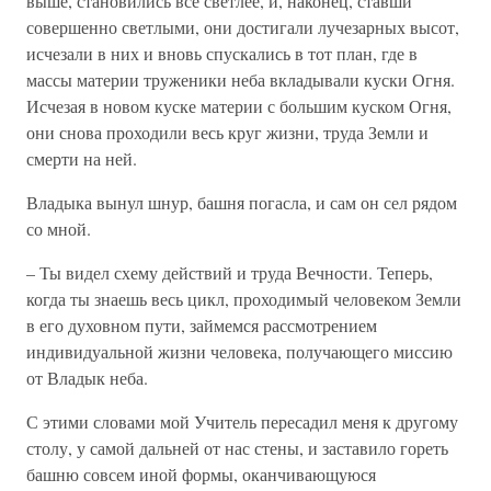
выше, становились все светлее, и, наконец, ставши
совершенно светлыми, они достигали лучезарных высот,
исчезали в них и вновь спускались в тот план, где в
массы материи труженики неба вкладывали куски Огня.
Исчезая в новом куске материи с большим куском Огня,
они снова проходили весь круг жизни, труда Земли и
смерти на ней.
Владыка вынул шнур, башня погасла, и сам он сел рядом
со мной.
– Ты видел схему действий и труда Вечности. Теперь,
когда ты знаешь весь цикл, проходимый человеком Земли
в его духовном пути, займемся рассмотрением
индивидуальной жизни человека, получающего миссию
от Владык неба.
С этими словами мой Учитель пересадил меня к другому
столу, у самой дальней от нас стены, и заставило гореть
башню совсем иной формы, оканчивающуюся