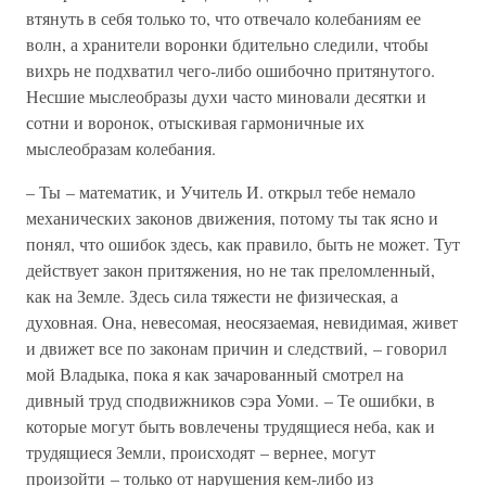
втянуть в себя только то, что отвечало колебаниям ее
волн, а хранители воронки бдительно следили, чтобы
вихрь не подхватил чего-либо ошибочно притянутого.
Несшие мыслеобразы духи часто миновали десятки и
сотни и воронок, отыскивая гармоничные их
мыслеобразам колебания.
– Ты – математик, и Учитель И. открыл тебе немало
механических законов движения, потому ты так ясно и
понял, что ошибок здесь, как правило, быть не может. Тут
действует закон притяжения, но не так преломленный,
как на Земле. Здесь сила тяжести не физическая, а
духовная. Она, невесомая, неосязаемая, невидимая, живет
и движет все по законам причин и следствий, – говорил
мой Владыка, пока я как зачарованный смотрел на
дивный труд сподвижников сэра Уоми. – Те ошибки, в
которые могут быть вовлечены трудящиеся неба, как и
трудящиеся Земли, происходят – вернее, могут
произойти – только от нарушения кем-либо из