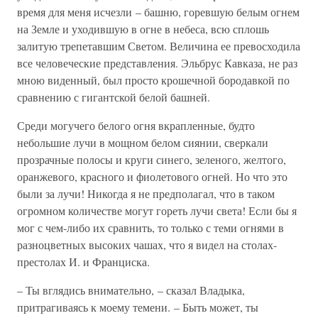
время для меня исчезли – башню, горевшую белым огнем
на Земле и уходившую в огне в небеса, всю сплошь
залитую трепетавшим Светом. Величина ее превосходила
все человеческие представления. Эльбрус Кавказа, не раз
мною виденный, был просто крошечной бородавкой по
сравнению с гигантской белой башней.
Среди могучего белого огня вкрапленные, будто
небольшие лучи в мощном белом сиянии, сверкали
прозрачные полосы и круги синего, зеленого, желтого,
оранжевого, красного и фиолетового огней. Но что это
были за лучи! Никогда я не предполагал, что в таком
огромном количестве могут гореть лучи света! Если бы я
мог с чем-либо их сравнить, то только с теми огнями в
разноцветных высоких чашах, что я видел на столах-
престолах И. и Франциска.
– Ты вглядись внимательно, – сказал Владыка,
притрагиваясь к моему темени. – Быть может, ты