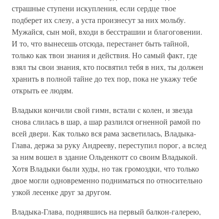
страшные ступени искупления, если сердце твое
подберет их слезу, а уста произнесут за них мольбу.
Мужайся, сын мой, входи в бесстрашии и благоговении.
И то, что вынесешь отсюда, перестанет быть тайной,
только как твои знания и действия. Но самый факт, где
взял ты свои знания, кто посвятил тебя в них, ты должен
хранить в полной тайне до тех пор, пока не укажу тебе
открыть ее людям.
Владыки кончили свой гимн, встали с колен, и звезда
снова слилась в шар, а шар разлился огненной рамой по
всей двери. Как только вся рама засветилась, Владыка-
Глава, держа за руку Андрееву, переступил порог, а вслед
за ним вошел в здание Ольденкотт со своим Владыкой.
Хотя Владыки были худы, но так громоздки, что только
двое могли одновременно подниматься по относительно
узкой лесенке друг за другом.
Владыка-Глава, поднявшись на первый балкон-галерею,