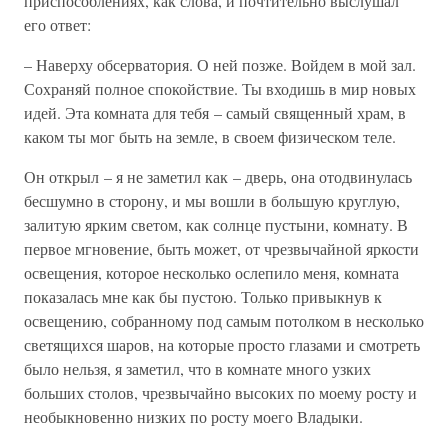
приспособлениях, как слова, и почтительно выслушал
его ответ:
– Наверху обсерватория. О ней позже. Войдем в мой зал.
Сохраняй полное спокойствие. Ты входишь в мир новых
идей. Эта комната для тебя – самый священный храм, в
каком ты мог быть на земле, в своем физическом теле.
Он открыл – я не заметил как – дверь, она отодвинулась
бесшумно в сторону, и мы вошли в большую круглую,
залитую ярким светом, как солнце пустыни, комнату. В
первое мгновение, быть может, от чрезвычайной яркости
освещения, которое несколько ослепило меня, комната
показалась мне как бы пустою. Только привыкнув к
освещению, собранному под самым потолком в несколько
светящихся шаров, на которые просто глазами и смотреть
было нельзя, я заметил, что в комнате много узких
больших столов, чрезвычайно высоких по моему росту и
необыкновенно низких по росту моего Владыки.