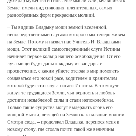
духе дар мужества и силы. Все мысли Али, мчавшиеся к
Земле, имели вид сияющих, пленительных, самых
разнообразных форм прекрасных молний.
– Ты видишь Владыку мощи земной вселенной,
непосредственными слугами которого мы теперь живем
на Земле. Потому и назвал нас Учитель И. Владыками
мощи. Этот великий самоотверженный слуга Истины
начинает первое кольцо нашего освобождения. От его
луча мощи будут даны каждому из вас дары и
просветление, с каким уйдете отсюда в мир помогать
создаваться его новой расе, водителем и хранителем
которой будет этот слуга-гигант Истины. В этом луче
живут те трудящиеся Земли, чьи верность и любовь
достигли незыблемой силы и стали непоколебимы.
Только такие существа могут выдержать огонь его
мощной мысли, летящей на Землю как палящие молнии.
Смотри сюда, – продолжал Владыка, перенося меня к
новому столу, где стояла почти такой же величины