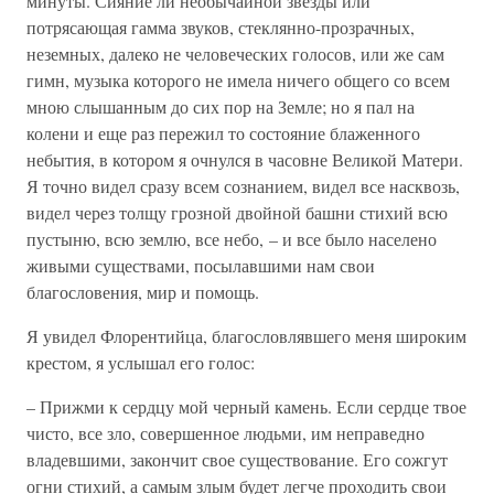
минуты. Сияние ли необычайной звезды или
потрясающая гамма звуков, стеклянно-прозрачных,
неземных, далеко не человеческих голосов, или же сам
гимн, музыка которого не имела ничего общего со всем
мною слышанным до сих пор на Земле; но я пал на
колени и еще раз пережил то состояние блаженного
небытия, в котором я очнулся в часовне Великой Матери.
Я точно видел сразу всем сознанием, видел все насквозь,
видел через толщу грозной двойной башни стихий всю
пустыню, всю землю, все небо, – и все было населено
живыми существами, посылавшими нам свои
благословения, мир и помощь.
Я увидел Флорентийца, благословлявшего меня широким
крестом, я услышал его голос:
– Прижми к сердцу мой черный камень. Если сердце твое
чисто, все зло, совершенное людьми, им неправедно
владевшими, закончит свое существование. Его сожгут
огни стихий, а самым злым будет легче проходить свои