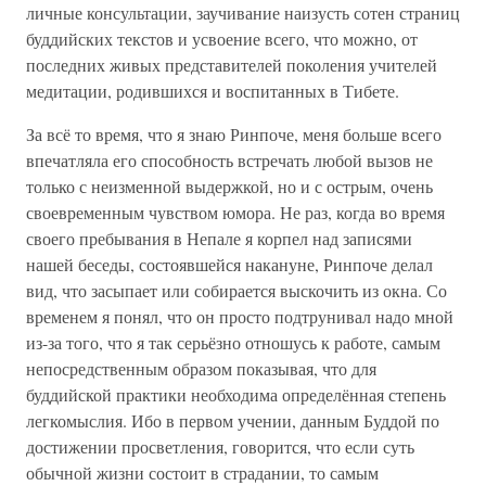
личные консультации, заучивание наизусть сотен страниц
буддийских текстов и усвоение всего, что можно, от
последних живых представителей поколения учителей
медитации, родившихся и воспитанных в Тибете.
За всё то время, что я знаю Ринпоче, меня больше всего
впечатляла его способность встречать любой вызов не
только с неизменной выдержкой, но и с острым, очень
своевременным чувством юмора. Не раз, когда во время
своего пребывания в Непале я корпел над записями
нашей беседы, состоявшейся накануне, Ринпоче делал
вид, что засыпает или собирается выскочить из окна. Со
временем я понял, что он просто подтрунивал надо мной
из-за того, что я так серьёзно отношусь к работе, самым
непосредственным образом показывая, что для
буддийской практики необходима определённая степень
легкомыслия. Ибо в первом учении, данным Буддой по
достижении просветления, говорится, что если суть
обычной жизни состоит в страдании, то самым