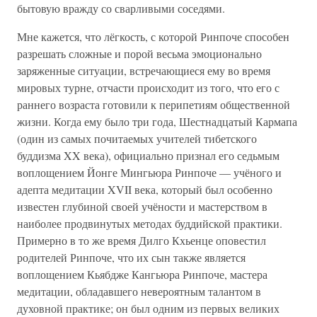
бытовую вражду со сварливыми соседями.
Мне кажется, что лёгкость, с которой Ринпоче способен
разрешать сложные и порой весьма эмоционально
заряженные ситуации, встречающиеся ему во время
мировых турне, отчасти происходит из того, что его с
раннего возраста готовили к перипетиям общественной
жизни. Когда ему было три года, Шестнадцатый Кармапа
(один из самых почитаемых учителей тибетского
буддизма XX века), официально признал его седьмым
воплощением Йонге Мингьюра Ринпоче — учёного и
адепта медитации XVII века, который был особенно
известен глубиной своей учёности и мастерством в
наиболее продвинутых методах буддийской практики.
Примерно в то же время Дилго Кхьенце оповестил
родителей Ринпоче, что их сын также является
воплощением Кьябдже Кангьюра Ринпоче, мастера
медитации, обладавшего невероятным талантом в
духовной практике; он был одним из первых великих