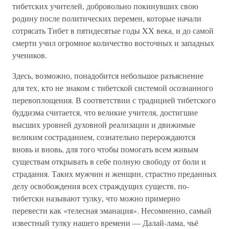
тибетских учителей, добровольно покинувших свою
родину после политических перемен, которые начали
сотрясать Тибет в пятидесятые годы XX века, и до самой
смерти учил огромное количество восточных и западных
учеников.
Здесь, возможно, понадобится небольшое разъяснение
для тех, кто не знаком с тибетской системой осознанного
перевоплощения. В соответствии с традицией тибетского
буддизма считается, что великие учителя, достигшие
высших уровней духовной реализации и движимые
великим состраданием, сознательно перерождаются
вновь и вновь, для того чтобы помогать всем живым
существам открывать в себе полную свободу от боли и
страдания. Таких мужчин и женщин, страстно преданных
делу освобождения всех страждущих существ, по-
тибетски называют тулку, что можно примерно
перевести как «телесная эманация». Несомненно, самый
известный тулку нашего времени — Далай-лама, чьё