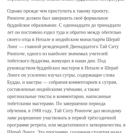
Однако прежде чем приступить к такому проекту,
Ринпоче должен был завершить своё формальное
буддийское образование. С одиннадцати до тринадцати
лет он постоянно ездил туда и обратно между обителью
своего отца в Непале и индийским монастырём Шераб
Линг — главной резиденцией Двенадцатого Тай Ситу
Ринпоче, одного из наиболее значимых учителей
тибетского буддизма, живущих в наши дни. Под
руководством буддийских мастеров в Непале и Шераб
Линге он усиленно изучал сутры, содержащие слова
Будды, и шастры — собрания комментариев к сутрам,
составленные индийскими учёными, а также
оригинальные тексты и комментарии, написанные
тибетскими мастерами. По завершении периода
обучения, в 1988 году, Тай Ситу Ринпоче дал молодому
ламе разрешение участвовать в первой трёхгодичной
программе ретрита, или медитативного затворничества, в
Шераб Линге. Эта программа, созданная столетия назад