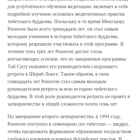
для углублённого обучения медитации, включает в себя
подробное изучение основных медитативных практик
тибетского буддизма. Поскольку в то время Мингьюру
Ринпоче было всего тринадцать лет, он стал самым
молодым учеником в истории тибетского буддизма,
которому разрешили участвовать в этой программе. В
течение этих трёх лет Ринпоче достиг столь
впечатляющих успехов, что по завершении программы
Тай Ситу назначил его руководителем следующего
ретрита в Шераб Линге. Таким образом, в свои
семнадцать лет Ринпоче стал самым молодым
руководителем ретрита за всю историю тибетского
буддизма. В этой роли руководителя ретрита он провёл в
затворничестве в общей сложности почти семь лет.
По завершении второго затворничества, в 1994 году,
Ринпоче поступил в семинарию (по тибетски — шедра),
чтобы продолжить формальное образование посредством
глубокого изучения основных буддийских текстов. В