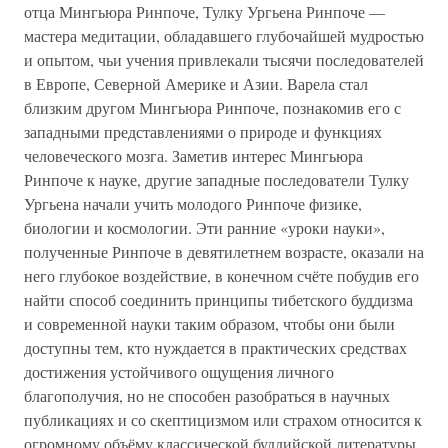
отца Мингьюра Ринпоче, Тулку Ургьена Ринпоче —
мастера медитации, обладавшего глубочайшей мудростью
и опытом, чьи учения привлекали тысячи последователей
в Европе, Северной Америке и Азии. Варела стал
близким другом Мингьюра Ринпоче, познакомив его с
западными представлениями о природе и функциях
человеческого мозга. Заметив интерес Мингьюра
Ринпоче к науке, другие западные последователи Тулку
Ургьена начали учить молодого Ринпоче физике,
биологии и космологии. Эти ранние «уроки науки»,
полученные Ринпоче в девятилетнем возрасте, оказали на
него глубокое воздействие, в конечном счёте побудив его
найти способ соединить принципы тибетского буддизма
и современной науки таким образом, чтобы они были
доступны тем, кто нуждается в практических средствах
достижения устойчивого ощущения личного
благополучия, но не способен разобраться в научных
публикациях и со скептицизмом или страхом относится к
огромному объёму классической буддийской литературы.