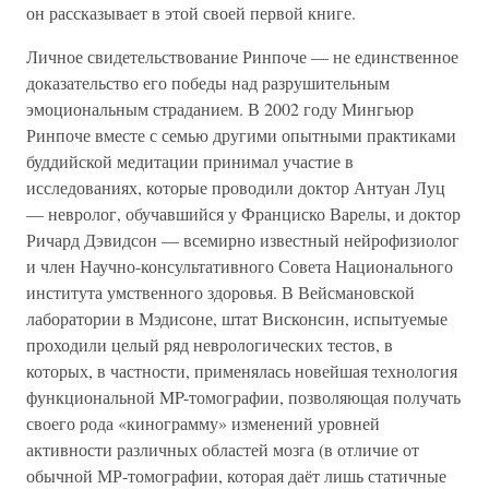
он рассказывает в этой своей первой книге.
Личное свидетельствование Ринпоче — не единственное
доказательство его победы над разрушительным
эмоциональным страданием. В 2002 году Мингьюр
Ринпоче вместе с семью другими опытными практиками
буддийской медитации принимал участие в
исследованиях, которые проводили доктор Антуан Луц
— невролог, обучавшийся у Франциско Варелы, и доктор
Ричард Дэвидсон — всемирно известный нейрофизиолог
и член Научно-консультативного Совета Национального
института умственного здоровья. В Вейсмановской
лаборатории в Мэдисоне, штат Висконсин, испытуемые
проходили целый ряд неврологических тестов, в
которых, в частности, применялась новейшая технология
функциональной MP-томографии, позволяющая получать
своего рода «кинограмму» изменений уровней
активности различных областей мозга (в отличие от
обычной МР-томографии, которая даёт лишь статичные