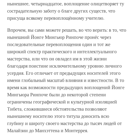
нынешнее, четырнадцатое, воплощение олицетворяет ту
сострадательную заботу о благе других существ, что
присуща всякому перевоплощённому учителю.
Впрочем, вы сами можете решать, во что верить: в то, что
нынешний Йонге Мингьюр Ринпоче пронёс через
последовательные перевоплощения один и тот же
широкий спектр практического и интеллектуального
мастерства, или что он овладел им в этой жизни
благодаря поистине исключительному уровню личного
усердия. Его отличает от предыдущих носителей этого
имени глобальный масштаб влияния и известности. В то
время как возможности предыдущих воплощений Йонге
Мингьюра Ринпоче были до некоторой степени
ограничены географической и культурной изоляцией
Тибета, сложившиеся обстоятельства позволяют
нынешнему носителю этого титула доносить всю
глубину и широту своего мастерства до тысяч людей от
Малайзии до Манхэттена и Монтеррея.