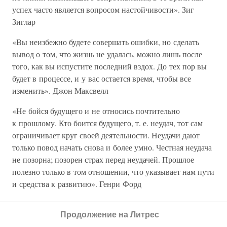
успех часто является вопросом настойчивости». Зиг
Зиглар
«Вы неизбежно будете совершать ошибки, но сделать
вывод о том, что жизнь не удалась, можно лишь после
того, как вы испустите последний вздох. До тех пор вы
будет в процессе, и у вас остается время, чтобы все
изменить». Джон Максвелл
«Не бойся будущего и не относись почтительно
к прошлому. Кто боится будущего, т. е. неудач, тот сам
ограничивает круг своей деятельности. Неудачи дают
только повод начать снова и более умно. Честная неудача
не позорна; позорен страх перед неудачей. Прошлое
полезно только в том отношении, что указывает нам пути
и средства к развитию». Генри Форд
«Неудачи вырабатывают характер и упорство, если к ним
Продолжение на Литрес
подходить с позитивной точки зрения, делая правильные