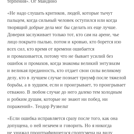
терпения». Ог Мандино
«Не надо слушать критиков, людей, которые тычут
пальцем, когда сильный человек оступился или когда
творящий добрые дела мог бы сделать их еще лучше.
Доверия заслуживает только тот, кто сам на арене, чье
лицо покрыто пылью, потом и кровью, кто борется изо
всех сил, кто время от времени ошибается
и промахивается, потому что не бывает усилий без
ошибок и промахов, когда знакомы великий энтузиазм
и великая преданность, кто отдает свои силы великому
делу, кто в лучшем случае познает триумф после тяжелой
борьбы, а в худшем, если и проигрывает, то проигрывает
отважно. В любом случае до него далеко тем холодным
и робким душам, которые не знают ни побед, ни
поражений». Теодор Рузвельт
«Если ошибка исправляется сразу после того, как она
допущена, о ней незачем и говорить. Но я никогда
не унижал проштрафившегося спортсмена на виду