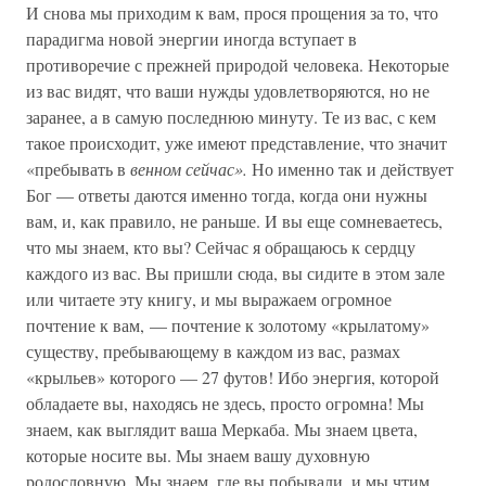
И снова мы приходим к вам, прося прощения за то, что
парадигма новой энергии иногда вступает в
противоречие с прежней природой человека. Некоторые
из вас видят, что ваши нужды удовлетворяются, но не
заранее, а в самую последнюю минуту. Те из вас, с кем
такое происходит, уже имеют представление, что значит
«пребывать в
венном сейчас».
Но именно так и действует
Бог — ответы даются именно тогда, когда они нужны
вам, и, как правило, не раньше. И вы еще сомневаетесь,
что мы знаем, кто вы? Сейчас я обращаюсь к сердцу
каждого из вас. Вы пришли сюда, вы сидите в этом зале
или читаете эту книгу, и мы выражаем огромное
почтение к вам, — почтение к золотому «крылатому»
существу, пребывающему в каждом из вас, размах
«крыльев» которого — 27 футов! Ибо энергия, которой
обладаете вы, находясь не здесь, просто огромна! Мы
знаем, как выглядит ваша Меркаба. Мы знаем цвета,
которые носите вы. Мы знаем вашу духовную
родословную. Мы знаем, где вы побывали, и мы чтим