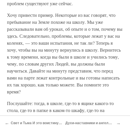
проблем существуют уже сейчас.
Хочу привести пример. Некоторые из вас говорят, что
пребывание на Земле похоже на школу. Мы уже
рассказывали вам об уроках, об опыте и о том, почему вы
здесь. Следовательно, проблемы, которые лежат у вас на
коленях, — это ваши испытания, не так ли? Теперь я
хочу, чтобы вы на минуту вернулись в школу. Вернитесь
к тому времени, когда вы были в школе и учились тому,
чему, по словам других Людей, вы должны были
научиться. Давайте на минуту представим, что перед
вами на парте лежат контрольные и вы готовы написать
их так хорошо, как только можете. Вы помните это
время?
Послушайте: тогда, в школе, где-то в ящике какого-то
стола, где-то в папке в каком-то шкафу, где-то на
учительском столе уже лежали решения для всех
←
→
Свет и Тьма И это воистину так Сеанс прямого ченнелинга Рино (штат Невада)
Духи-наставники и ангелы Ченнелинг в Коул-Крик-Каньоне (штат Колорадо)
вариантов контрольной, которую вы только собирались