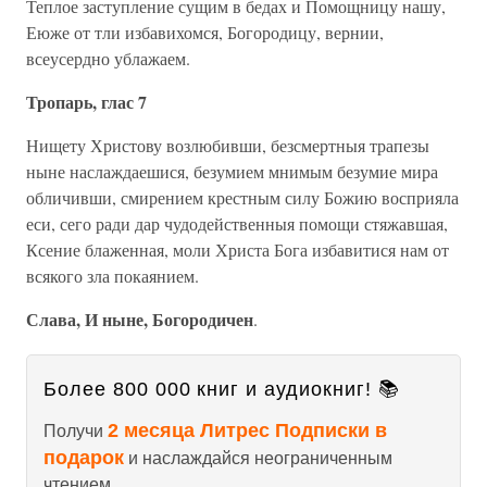
Теплое заступление сущим в бедах и Помощницу нашу,
Еюже от тли избавихомся, Богородицу, вернии,
всеусердно ублажаем.
Тропарь, глас 7
Нищету Христову возлюбивши, безсмертныя трапезы
ныне наслаждаешися, безумием мнимым безумие мира
обличивши, смирением крестным силу Божию восприяла
еси, сего ради дар чудодейственныя помощи стяжавшая,
Ксение блаженная, моли Христа Бога избавитися нам от
всякого зла покаянием.
Слава, И ныне, Богородичен
.
Более 800 000 книг и аудиокниг! 📚
2 месяца Литрес Подписки в
Получи
подарок
и наслаждайся неограниченным
чтением