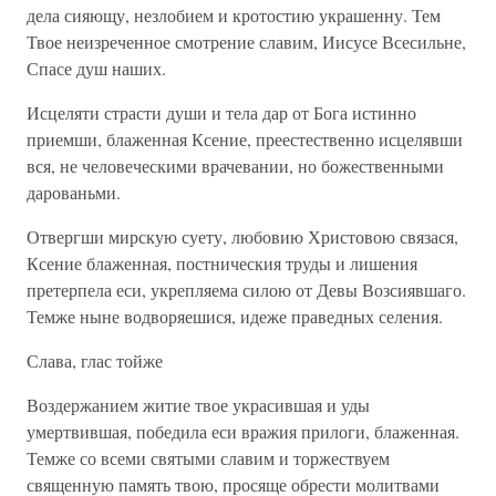
дела сияющу, незлобием и кротостию украшенну. Тем
Твое неизреченное смотрение славим, Иисусе Всесильне,
Спасе душ наших.
Исцеляти страсти души и тела дар от Бога истинно
приемши, блаженная Ксение, преестественно исцелявши
вся, не человеческими врачевании, но божественными
дарованьми.
Отвергши мирскую суету, любовию Христовою связася,
Ксение блаженная, постническия труды и лишения
претерпела еси, укрепляема силою от Девы Возсиявшаго.
Темже ныне водворяешися, идеже праведных селения.
Слава, глас тойже
Воздержанием житие твое украсившая и уды
умертвившая, победила еси вражия прилоги, блаженная.
Темже со всеми святыми славим и торжествуем
священную память твою, просяще обрести молитвами