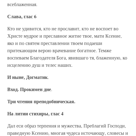
всеблаженная.
Слава, глас 6
Кто не удивится, кто не прославит, кто не воспоет во
Христе мудрое и преславное житие твое, мати Ксение,
яко и по святем преставлении твоем подаеши
притекающим верою врачевание богатное. Темже
воспеваем Благодателя Бога, явившаго тя, блаженную, ко
исцелению душ и телес наших.
И ныне, Догматик
.
Вход. Прокимен дне
.
Три чтения преподобническая.
На литии стихиры, глас 4
Дал еси образ терпения и мужества, Преблагий Господи,
праведную Ксению, многая чудеса источающу, словесы и