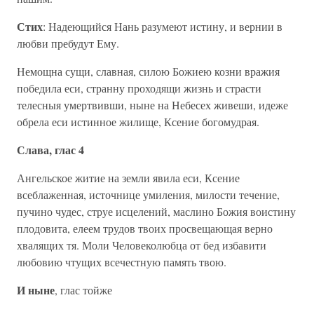
Стих
: Надеющийся Нань разумеют истину, и вернии в
любви пребудут Ему.
Немощна сущи, славная, силою Божиею козни вражия
победила еси, странну проходящи жизнь и страсти
телесныя умертвивши, ныне на Небесех живеши, идеже
обрела еси истинное жилище, Ксение богомудрая.
Слава, глас 4
Ангельское житие на земли явила еси, Ксение
всеблаженная, источнице умиления, милости течение,
пучино чудес, струе исцелений, маслино Божия воистину
плодовита, елеем трудов твоих просвещающая верно
хвалящих тя. Моли Человеколюбца от бед избавити
любовию чтущих всечестную память твою.
И ныне
, глас тойже