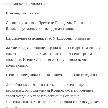
твоими велию милость.
И ныне
, глас тойже
Свеще неугасимая, Престоле Господень, Пречистая
Владычице, моли спастися душам нашим.
На стиховне стихиры
Подобен
, глас 6:
: тридневен
Житие твое, яко солнце, сердца верных озари и многия к
покаянию приводе, темже и нас светом невечерним
просвети, Ксение святая, всечестную твою память
почитающих.
Стих
: Праведницы во веки живут, и в Господе мзда их.
Достойно хвалима еси на земли, целительнице
недужных, богоблаженная Ксение, яко и по кончине
твоей усердно к тебе прибегающия от недуг
свобождаеши. Темже непрестанно моли спастися душам
нашим.