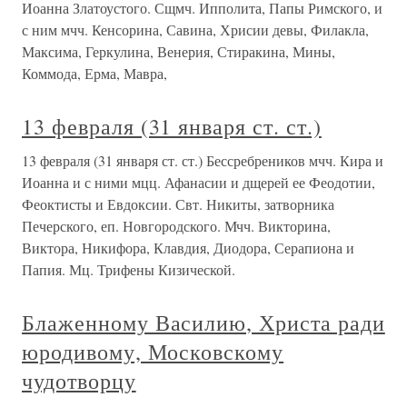
Иоанна Златоустого. Сщмч. Ипполита, Папы Римского, и
с ним мчч. Кенсорина, Савина, Хрисии девы, Филакла,
Максима, Геркулина, Венерия, Стиракина, Мины,
Коммода, Ерма, Мавра,
13 февраля (31 января ст. ст.)
13 февраля (31 января ст. ст.) Бессребреников мчч. Кира и
Иоанна и с ними мцц. Афанасии и дщерей ее Феодотии,
Феоктисты и Евдоксии. Свт. Никиты, затворника
Печерского, еп. Новгородского. Мчч. Викторина,
Виктора, Никифора, Клавдия, Диодора, Серапиона и
Папия. Мц. Трифены Кизической.
Блаженному Василию, Христа ради
юродивому, Московскому
чудотворцу