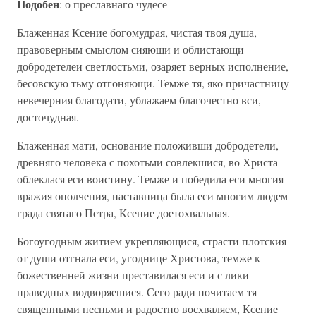
Подобен
: о преславнаго чудесе
Блаженная Ксение богомудрая, чистая твоя душа,
правоверным смыслом сияющи и облистающи
добродетелеи светлостьми, озаряет верных исполнение,
бесовскую тьму отгоняющи. Темже тя, яко причастницу
невечерния благодати, ублажаем благочестно вси,
досточудная.
Блаженная мати, основание положивши добродетели,
древняго человека с похотьми совлекшися, во Христа
облеклася еси воистину. Темже и победила еси многия
вражия ополчения, наставница была еси многим людем
града святаго Петра, Ксение доетохвальная.
Богоугодным житием укрепляющися, страсти плотския
от души отгнала еси, угоднице Христова, темже к
божественней жизни преставилася еси и с лики
праведных водворяешися. Сего ради почитаем тя
священными песньми и радостно восхваляем, Ксение