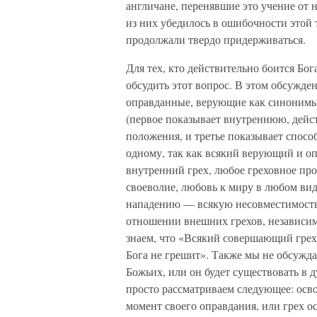
англичане, перенявшие это учение от н
из них убедилось в ошибочности этой т
продолжали твердо придерживаться.
Для тех, кто действительно боится Бог
обсудить этот вопрос. В этом обсужде
оправданные, верующие как синонимы.
(первое показывает внутреннюю, дейс
положения, и третье показывает спосо
одному, так как всякий верующий и оп
внутренний грех, любое греховное проя
своеволие, любовь к миру в любом виде
нападению — всякую несовместимость 
отношении внешних грехов, независимо
знаем, что «Всякий совершающий грех
Бога не грешит». Также мы не обсуждае
Божьих, или он будет существовать в д
просто рассматриваем следующее: осво
момент своего оправдания, или грех ос