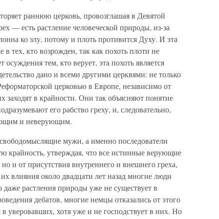
торяет раннюю церковь, провозглашая в Девятой
рех — есть растление человеческой природы, из-за
онна ко злу, потому и плоть противится Духу. И эта
 в тех, кто возрожден, так как похоть плоти не
т осуждения тем, кто верует, эта похоть является
етельство дано и всеми другими церквями: не только
Реформаторской церковью в Европе, независимо от
х заходят в крайности. Они так объясняют понятие
одразумевают его рабство греху, и, следовательно,
ующим и неверующим.
 свободомыслящие мужи, а именно последователи
ую крайность, утверждая, что все истинные верующие
, но и от присутствия внутреннего и внешнего греха,
е их влияния около двадцати лет назад многие люди
о даже растления природы уже не существует в
оведения дебатов, многие немцы отказались от этого
я в уверовавших, хотя уже и не господствует в них. Но