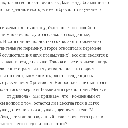
их, так легко не оставили его. Даже когда большинство
очки зрения, некоторые не отбросили это учение, а
а и желает знать истину, будет полезно спокойно
нии мною используются слова: возрожденные,
 И хотя они не полностью совпадают по значению
твительную перемену, второе относится к перемене
б осуществления двух предыдущих), все они сводятся к
равдан и рожден свыше. Говоря о грехе, я имею ввиду
вление: страсть или чувства, такие как гордость,
 и степени, также похоть, злость, тенденцию к
с разумением Христовым. Вопрос здесь не ставится в
 от того совершает Божье дитя грех или нет. Мы все
 — от диавола». Мы признаем, что «Рожденный от
м вопрос о том, остается ли навсегда грех в детях
уше до тех пор, пока душа существует в теле. Мы
бождается ли оправданный человек от всего греха в
тается в его сердце и после этого?