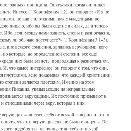
оположных» принципа. Опять-таки, когда он пишет
сте Иисусе (1 Коринфянам 1:2), он говорит: «И я не
ховными, но как с плотскими, как с младенцами во
рдою пищею, ибо вы были еще не в силах, да и теперь
е. Ибо, если между вами зависть, споры и разногласия,
ескому ли обычаю поступаете?» (1 Коринфянам 3:1–3).
рые, вне всякого сомнения, являлись верующими, кого
, но которые, до определенной степени, все еще
 среди них была зависть, приводящая к разногласиям,
 И, что самое интересное, он говорит о том, что они,
я плотскими, ясно показывая, что каждый христианин,
-то степени является плотским. Именно на этом
вания Писания, указывающие на неправильные
е признаются верующими. Их постоянно призывают к
 и отношениями через веру, которая в них.
т верующих «очистить себя от всякой скверны плоти и
ет понять, что эти верующие еще не были очищены. Вы
сякого подобия зла, не очищает ли себя от всякой