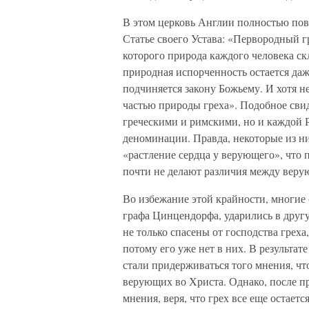
В этом церковь Англии полностью пов
Статье своего Устава: «Первородный г
которого природа каждого человека скл
природная испорченность остается даже
подчиняется закону Божьему. И хотя не
частью природы греха». Подобное свид
греческими и римскими, но и каждой 
деноминации. Правда, некоторые из ни
«растление сердца у верующего», что п
почти не делают различия между вер
Во избежание этой крайности, многие
графа Цинцендорфа, ударились в друг
не только спасены от господства греха
потому его уже нет в них. В результат
стали придерживаться того мнения, чт
верующих во Христа. Однако, после пр
мнения, веря, что грех все еще остаетс