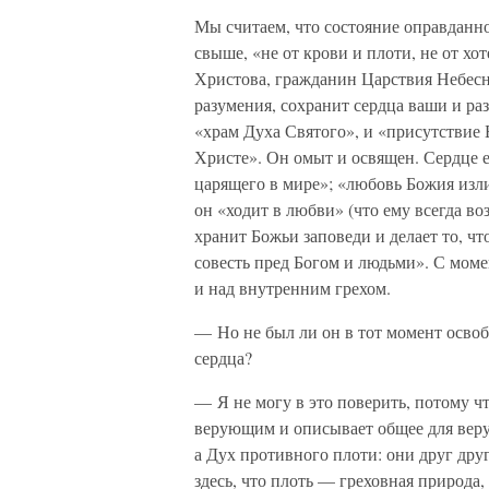
Мы считаем, что состояние оправданн
свыше, «не от крови и плоти, не от хо
Христова, гражданин Царствия Небес
разумения, сохранит сердца ваши и раз
«храм Духа Святого», и «присутствие 
Христе». Он омыт и освящен. Сердце е
царящего в мире»; «любовь Божия изли
он «ходит в любви» (что ему всегда во
хранит Божьи заповеди и делает то, ч
совесть пред Богом и людьми». С моме
и над внутренним грехом.
— Но не был ли он в тот момент освобо
сердца?
— Я не могу в это поверить, потому ч
верующим и описывает общее для веру
а Дух противного плоти: они друг друг
здесь, что плоть — греховная природа