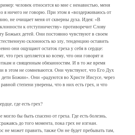
пример: человек относится ко мне с ненавистью, меня
 но я ничего не говорю. При этом я «воздерживаюсь от
ению, не очищает меня от скверны духа. Идея: «В
склонности к отступничеству» противоречит Слову
ту Божьих детей. Они постоянно чувствуют в своем
стественную склонность ко злу, тенденцию оставить
евно они ощущают остаток греха у себя в сердце:
т, что грех цепляется ко всему, что они говорят и
упкам и священным обязанностям. И в то же время
ни в этом не сомневаются. Они чувствуют, что Его Дух
ни дети Божии». Они «радуются во Христе Иисусе, через
авной степени уверены, что в них есть грех, и что
рдце, где есть грех?
могло бы быть спасено от греха. Где есть болезнь,
ражаясь до того момента, пока грех не изгнан.
ос не может править, также Он не будет пребывать там,