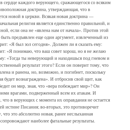
т в сердце каждого верующего, сражающегося со всяким
тивоположная доктрина, утверждающая, что в
яется новой в церкви. Всякая новая доктрина —
начальная религия является единственно правильной, и
ной, если она не «явлена нам от начала». Против этой
 быть предъявлен еще один аргумент, извлеченный из
ит: «Я был зол сегодня». Должен ли я сказать ему:
рит: «Я понимаю, что ваш совет хорош, но я не желаю
ему: «Тогда ты неверующий и находишься под гневом и
ственный результат этого? Если он поверит тому, что
чалена и ранена, но, возможно, и погибнет, поскольку
ая будет вознаграждена». И отбросив свой щит, как
бедит он мир, зная, что «вера побеждает мир»? Он
ими врагами, подверженный всем их атакам. И
, что в верующих с момента их оправдания не остается
сей истине Писания; во-вторых, это противоречит
, что это абсолютно новая, ранее неслыханная
о сопровождают наиболее фатальные результаты.