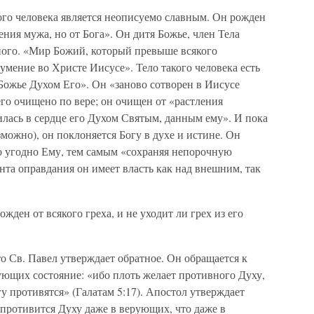
ого человека является неописуемо славным. Он рожден
тения мужа, но от Бога». Он дитя Божье, член Тела
ного. «Мир Божий, который превыше всякого
умение во Христе Иисусе». Тело такого человека есть
Божье Духом Его». Он «заново сотворен в Иисусе
го очищено по вере; он очищен от «растления
лась в сердце его Духом Святым, данным ему». И пока
зможно), он поклоняется Богу в духе и истине. Он
то угодно Ему, тем самым «сохраняя непорочную
нта оправдания он имеет власть как над внешним, так
жден от всякого греха, и не уходит ли грех из его
то Св. Павел утверждает обратное. Он обращается к
ющих состояние: «ибо плоть желает противного Духу,
у противятся» (Галатам 5:17). Апостол утверждает
, противится Духу даже в верующих, что даже в