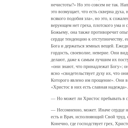
нечистоты?» Но это совсем не так. На
это возмущает, что есть скверна духа,
всякого подобия зла», но это, к сожал
верующем нет греха, плотского ума и 
Божьему, она также противоречит опы
сердце тенденцию к отступничеству, е
Бога и держаться земных вещей. Ежедн
гордость, своеволие, неверие. Они видя
делают, даже к самым лучшим их пост
«они знают, что принадлежат Богу»; о
ясно «свидетельствует духу их, что о
Которого явлено им прощение». Они в р
«Христос в них есть славная надежда».
— Но может ли Христос пребывать в се
— Несомненно, может. Иначе сердце не 
есть и Врач, исполняющий Свой труд, с
Конечно, где господствует грех, Христ