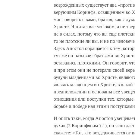
возрожденных существует два «против
верующим Коринфа, освященным во Хри
мог говорить с вами, братия, как с ду
Христе. Я питал вас молоком, а не тве
не в силах, потому что вы еще плотски
то не плотские ли вы, и не по человеч
Здесь Апостол обращается к тем, кото
тут же он называет братьями во Христе
оставались плотскими. Он говорит, что
и при этом они не потеряли своей веры.
будучи младенцами во Христе, являютс
являясь младенцем во Христе, в какой
предположении и основаны все увеще
отношения или поступки тех, которы
борьбе и победе над этими поступками
И опять-таки, когда Апостол увещевае
духа» (2 Коринфянам 7:1), он ясно да
скажете: «Тот, кто воздерживается от в