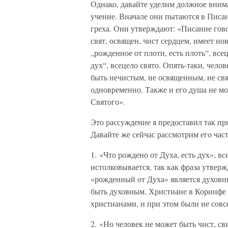
Однако, давайте уделим должное внима
учение. Вначале они пытаются в Писа
греха. Они утверждают: «Писание гов
свят, освящен, чист сердцем, имеет но
„рожденное от плоти, есть плоть“, всец
дух“, всецело свято. Опять-таки, челов
быть нечистым, не освященным, не свя
одновременно. Также и его душа не мо
Святого».
Это рассуждение я предоставил так пря
Давайте же сейчас рассмотрим его част
1. «Что рождено от Духа, есть дух», вс
истолковывается, так как фраза утвер
«рожденный от Духа» является духовны
быть духовным. Христиане в Коринфе
христианами, и при этом были не сов
2. «Но человек не может быть чист, св