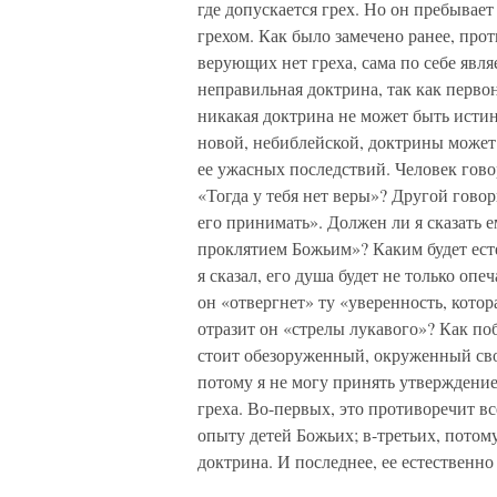
где допускается грех. Но он пребывае
грехом. Как было замечено ранее, про
верующих нет греха, сама по себе явл
неправильная доктрина, так как перво
никакая доктрина не может быть истин
новой, небиблейской, доктрины может
ее ужасных последствий. Человек говор
«Тогда у тебя нет веры»? Другой гово
его принимать». Должен ли я сказать 
проклятием Божьим»? Каким будет есте
я сказал, его душа будет не только опе
он «отвергнет» ту «уверенность, котор
отразит он «стрелы лукавого»? Как по
стоит обезоруженный, окруженный сво
потому я не могу принять утверждение
греха. Во-первых, это противоречит в
опыту детей Божьих; в-третьих, потому
доктрина. И последнее, ее естественн