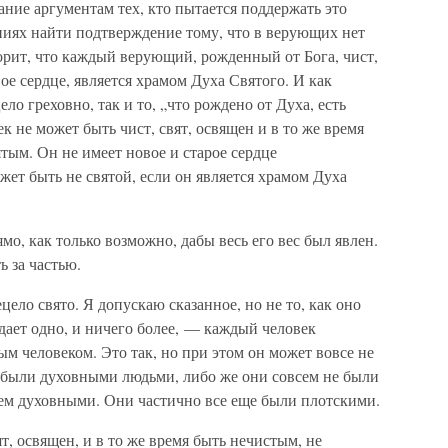
ние аргументам тех, кто пытается поддержать это
ниях найти подтверждение тому, что в верующих нет
орит, что каждый верующий, рожденный от Бога, чист,
вое сердце, является храмом Духа Святого. И как
ело греховно, так и то, „что рождено от Духа, есть
ек не может быть чист, свят, освящен и в то же время
тым. Он не имеет новое и старое сердце
жет быть не святой, если он является храмом Духа
мо, как только возможно, дабы весь его вес был явлен.
ь за частью.
ецело свято. Я допускаю сказанное, но не то, как оно
ждает одно, и ничего более, — каждый человек
м человеком. Это так, но при этом он может вовсе не
 были духовными людьми, либо же они совсем не были
сем духовными. Они частично все еще были плотскими.
ят, освящен, и в то же время быть нечистым, не