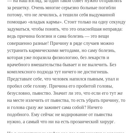
— на наш взгляд, за один такой совет нужно отправлять
за решетку. Очень многие серьезно больные погибли
потому, что не лечились, а тешили себя выдуманной
помощью «владык кармы». Стоит только на одну секунду
задуматься, чтобы понять, что это опаснейшая неправда:
ведь причина болезни и сама болезнь — это вещи
совершенно разные! Причину в ряде случаев можно
устранить кармическими методами, но саму болезнь,
которая уже поразила физиологию, без лекарств и
врачебного вмешательства бывает и не вылечить. Без
комплексного подхода тут ничего не достигнешь.
Представьте себе, что человек напился пьяным, упал и
пробил себе голову. Причина его пробитой головы,
безусловно, пьянство. Значит ли это, что если его тут же
на месте излечить от пьянства, то есть убрать причину, то
и голова сразу же заживет сама собой? Ничего
подобного. Ему сейчас не кодирование от пьянства
нужно, а самый что ни на есть прозаический хирург.