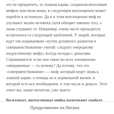
это не прекратить, то ложная карма, созданная вносимым
мифом чувством вины, в следующем воплощении может
перейти в истинную. Да и в этом воплощении миф не
улучшает жизнь человека (хотя обещает именно это), а
лишь ухудшает ее. Например, очень часто приходится
встречаться со следующей проблемой. У людей, которые
идут так называемым «путем духовного развития и
совершенствования» (читай: следуют очередному
индуктивному мифу), всегда нелады с деньгами.
Спрашивается: если они такие во всех отношениях
совершенные — то почему? Да потому, что это
«совершенствование» — миф, который ведет лишь к
ложной карме, а отнюдь не к нормальной жизни, в
которой есть все необходимое, в том числе и деньги. Этот
ответ вы, наши читатели, уже знаете.
Во-вторых, индуктивные мифы разрушают свободу
человека и открывают его для управления со
Продолжение на Литрес
стороны.