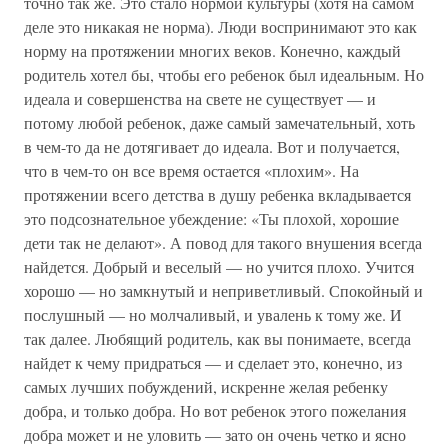
точно так же. Это стало нормой культуры (хотя на самом
деле это никакая не норма). Люди воспринимают это как
норму на протяжении многих веков. Конечно, каждый
родитель хотел бы, чтобы его ребенок был идеальным. Но
идеала и совершенства на свете не существует — и
потому любой ребенок, даже самый замечательный, хоть
в чем-то да не дотягивает до идеала. Вот и получается,
что в чем-то он все время остается «плохим». На
протяжении всего детства в душу ребенка вкладывается
это подсознательное убеждение: «Ты плохой, хорошие
дети так не делают». А повод для такого внушения всегда
найдется. Добрый и веселый — но учится плохо. Учится
хорошо — но замкнутый и неприветливый. Спокойный и
послушный — но молчаливый, и увалень к тому же. И
так далее. Любящий родитель, как вы понимаете, всегда
найдет к чему придраться — и сделает это, конечно, из
самых лучших побуждений, искренне желая ребенку
добра, и только добра. Но вот ребенок этого пожелания
добра может и не уловить — зато он очень четко и ясно