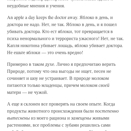
неудобные мнения и учения.
An apple a day keeps the doctor away. Яблоко в день, и
доктора не надо. Нет, не так. Яблоко в день, и я пошел
убивать доктора. Кто ест яблоки, тот превращается в
психа ненормального и террориста ужасного! Нет, не так.
Капля никотина убивает лошадь, яблоко убивает доктора.
Не ешьте яблоки — это очень вредно!
Примерно в таком духе. Лично я предпочитаю верить
Природе, потому что она выгоды не ищет, песен не
сочиняет и шоу не устраивает. В природе молоком
питаются только младенцы, причем молоком
своей
матери — не чужой.
А еще я склонен все проверять на своем опыте. Когда
продукты животного происхождения были
постепенно
вытеснены
из моего рациона и
замещены
живыми
растениями, все проблемы с зубами решились сами