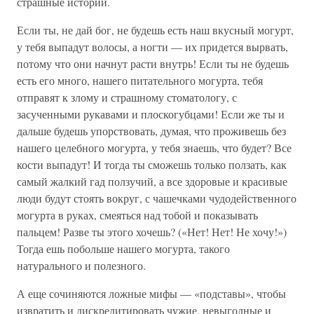
страшные истории.
Если ты, не дай бог, не будешь есть наш вкусный могурт,
у тебя выпадут волосы, а ногти — их придется вырвать,
потому что они начнут расти внутрь! Если ты не будешь
есть его много, нашего питательного могурта, тебя
отправят к злому и страшному стоматологу, с
засученными рукавами и плоскогубцами! Если же ты и
дальше будешь упорствовать, думая, что проживешь без
нашего целебного могурта, у тебя знаешь, что будет? Все
кости выпадут! И тогда ты сможешь только ползать, как
самый жалкий гад ползучий, а все здоровые и красивые
люди будут стоять вокруг, с чашечками чудодейственного
могурта в руках, смеяться над тобой и показывать
пальцем! Разве ты этого хочешь? («Нет! Нет! Не хочу!»)
Тогда ешь побольше нашего могурта, такого
натурального и полезного.
А еще сочиняются ложные мифы — «подставы», чтобы
извратить и дискредитировать чужие, невыгодные и