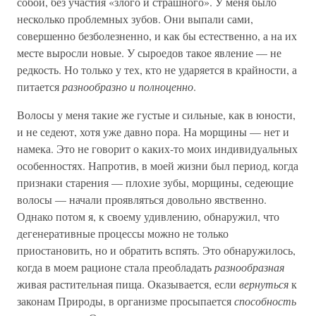
собой, без участия «злого и страшного». У меня было
несколько проблемных зубов. Они выпали сами,
совершенно безболезненно, и как бы естественно, а на их
месте выросли новые. У сыроедов такое явление — не
редкость. Но только у тех, кто не ударяется в крайности, а
питается
разнообразно и полноценно
.
Волосы у меня такие же густые и сильные, как в юности,
и не седеют, хотя уже давно пора. На морщины — нет и
намека. Это не говорит о каких-то моих индивидуальных
особенностях. Напротив, в моей жизни был период, когда
признаки старения — плохие зубы, морщины, седеющие
волосы — начали проявляться довольно явственно.
Однако потом я, к своему удивлению, обнаружил, что
дегенеративные процессы можно не только
приостановить, но и обратить вспять. Это обнаружилось,
когда в моем рационе стала преобладать
разнообразная
живая растительная пища. Оказывается, если
вернуться
к
законам Природы, в организме просыпается
способность