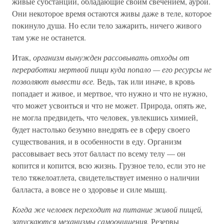
живые субстанции, обладающие своим свечением, аурой.
Они некоторое время остаются живы даже в теле, которое
покинуло душа. Но если тело зажарить, ничего живого
там уже не останется.
Итак,
организм вынужден рассовывать отходы от
переработки мертвой пищи куда попало — его ресурсы не
позволяют вывести все.
Ведь, так или иначе, в кровь
попадает и живое, и мертвое, что нужно и что не нужно,
что может усвоиться и что не может. Природа, опять же,
не могла предвидеть, что человек, увлекшись химией,
будет настолько безумно внедрять ее в сферу своего
существования, и в особенности в еду. Организм
рассовывает весь этот балласт по всему телу — он
копится и копится, всю жизнь. Грузное тело, если это не
тело тяжелоатлета, свидетельствует именно о наличии
балласта, а вовсе не о здоровье и силе мышц.
Когда же человек переходит на питание живой пищей,
запускаются механизмы самоочищения.
Резервы