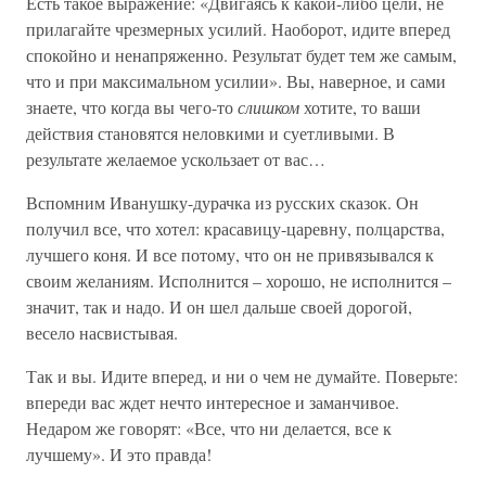
Есть такое выражение: «Двигаясь к какой-либо цели, не
прилагайте чрезмерных усилий. Наоборот, идите вперед
спокойно и ненапряженно. Результат будет тем же самым,
что и при максимальном усилии». Вы, наверное, и сами
знаете, что когда вы чего-то
слишком
хотите, то ваши
действия становятся неловкими и суетливыми. В
результате желаемое ускользает от вас…
Вспомним Иванушку-дурачка из русских сказок. Он
получил все, что хотел: красавицу-царевну, полцарства,
лучшего коня. И все потому, что он не привязывался к
своим желаниям. Исполнится – хорошо, не исполнится –
значит, так и надо. И он шел дальше своей дорогой,
весело насвистывая.
Так и вы. Идите вперед, и ни о чем не думайте. Поверьте:
впереди вас ждет нечто интересное и заманчивое.
Недаром же говорят: «Все, что ни делается, все к
лучшему». И это правда!