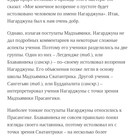
сказал: «Мое конечное воззрение о пустоте будет
истолковано человеком по имени Нагарджуна». Итак,
Нагарджуна был к нам очень добр.
Однако, излагая постулаты Мадхьямики, Нагарджуна не
дал подробных комментариев на некоторые сложные
аспекты учения. Поэтому его ученики разделились на две
группы. Один из них – Легдендже (
тиб
.), или
Бхававивека (
санскр
.) – по–своему истолковал воззрения
Нагарджуны. Его объяснения позже легли в основу
школы Мадхьямика Сватантрика. Другой ученик –
Сангегьян (
тиб
.), или Буддапалита (
санскр
.) –
интерпретировал учения Нагарджуны с точки зрения
Мадхьямики Прасангики.
Наиболее тонкие постулаты Нагарджуны относились к
Прасангике. Бхававивека не совсем правильно понял
взгляды своего наставника, поэтому истолковал их с
точки зрения Сватантрики – на несколько более