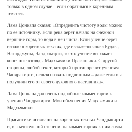
только в одном случае – если обратимся к коренным
текстам.
Лама Цонкапа сказал: «Определить чистоту воды можно
по ее источнику. Если река берет начало на снежной
вершине горы, то вода в ней чиста. Если учение берет
начало в коренных текстах, где изложены слова Будды,
Нагарджуны, Чандракирти, то это учение выражает
конечные взгляды Мадхьямики Прасангики. С другой
стороны, любой текст, который противоречит учениям
Чандракирти, нельзя назвать подлинным – даже если вы
получили его от своего духовного наставника».
Лама Цонкапа дал очень подробные комментарии к
учению Чандракирти. Мои объяснения Мадхьямики и
Мадхьямики
Прасангики основаны на коренных текстах Чандракирти
и, в значительной степени, на комментариях к ним ламы