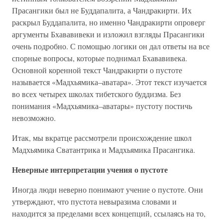
Прасангики был не Буддапалита, а Чандракирти. Их
раскрыл Буддапалита, но именно Чандракирти опроверг
аргументы Бхававивеки и изложил взгляды Прасангики
очень подробно. С помощью логики он дал ответы на все
спорные вопросы, которые поднимал Бхававивека.
Основной коренной текст Чандракирти о пустоте
называется «Мадхьямика–аватара». Этот текст изучается
во всех четырех школах тибетского буддизма. Без
понимания «Мадхьямика–аватары» пустоту постичь
невозможно.
Итак, мы вкратце рассмотрели происхождение школ
Мадхьямика Сватантрика и Мадхьямика Прасангика.
Неверные интерпретации учения о пустоте
Иногда люди неверно понимают учение о пустоте. Они
утверждают, что пустота невыразима словами и
находится за пределами всех концепций, ссылаясь на то,