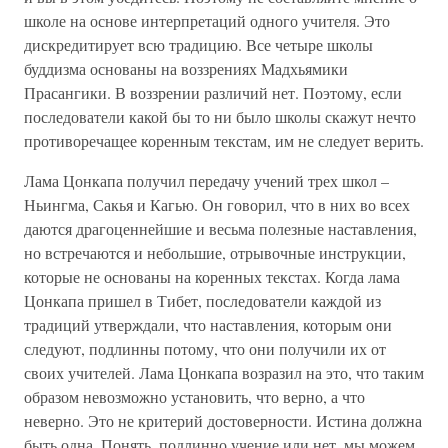
школе на основе интерпретаций одного учителя. Это
дискредитирует всю традицию. Все четыре школы
буддизма основаны на воззрениях Мадхьямики
Прасангики. В воззрении различий нет. Поэтому, если
последователи какой бы то ни было школы скажут нечто
противоречащее коренным текстам, им не следует верить.
Лама Цонкапа получил передачу учений трех школ –
Ньингма, Сакья и Кагью. Он говорил, что в них во всех
даются драгоценнейшие и весьма полезные наставления,
но встречаются и небольшие, отрывочные инструкции,
которые не основаны на коренных текстах. Когда лама
Цонкапа пришел в Тибет, последователи каждой из
традиций утверждали, что наставления, которым они
следуют, подлинны потому, что они получили их от
своих учителей. Лама Цонкапа возразил на это, что таким
образом невозможно установить, что верно, а что
неверно. Это не критерий достоверности. Истина должна
быть одна. Понять, подлинно учение или нет, мы можем