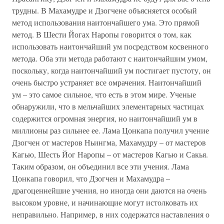
трудны. В Махамудре и Дзогчене объясняется особый
метод использования наитончайшего ума. Это прямой
метод. В Шести Йогах Наропы говорится о том, как
использовать наитончайший ум посредством косвенного
метода. Оба эти метода работают с наитончайшим умом,
поскольку, когда наитончайший ум постигает пустоту, он
очень быстро устраняет все омрачения. Наитончайший
ум – это самое сильное, что есть в этом мире. Ученые
обнаружили, что в мельчайших элементарных частицах
содержится огромная энергия, но наитончайший ум в
миллионы раз сильнее ее. Лама Цонкапа получил учение
Дзогчен от мастеров Ньингма, Махамудру – от мастеров
Кагью, Шесть Йог Наропы – от мастеров Кагью и Сакья.
Таким образом, он объединил все эти учения. Лама
Цонкапа говорил, что Дзогчен и Махамудра –
драгоценнейшие учения, но иногда они даются на очень
высоком уровне, и начинающие могут истолковать их
неправильно. Например, в них содержатся наставления о