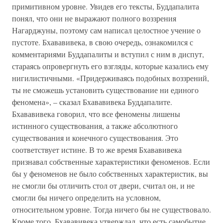
примитивном уровне. Увидев его тексты, Буддапалита
понял, что они не выражают полного воззрения
Нагарджуны, поэтому сам написал целостное учение о
пустоте. Бхававивека, в свою очередь, ознакомился с
комментариями Буддапалиты и вступил с ним в диспут,
стараясь опровергнуть его взгляды, которые казались ему
нигилистичными. «Придерживаясь подобных воззрений,
ты не сможешь установить существование ни единого
феномена», – сказал Бхававивека Буддапалите.
Бхававивека говорил, что все феномены лишены
истинного существования, а также абсолютного
существования и конечного существования. Это
соответствует истине. В то же время Бхававивека
признавал собственные характеристики феноменов. Если
бы у феноменов не было собственных характеристик, вы
не смогли бы отличить стол от двери, считал он, и не
смогли бы ничего определить на условном,
относительном уровне. Тогда ничего бы не существовало.
Кроме того, Бхававивека утверждал, что есть самобытие