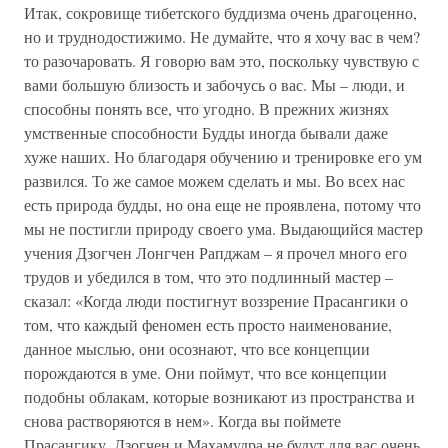
Итак, сокровище тибетского буддизма очень драгоценно,
но и труднодостижимо. Не думайте, что я хочу вас в чем?
то разочаровать. Я говорю вам это, поскольку чувствую с
вами большую близость и забочусь о вас. Мы – люди, и
способны понять все, что угодно. В прежних жизнях
умственные способности Будды иногда бывали даже
хуже наших. Но благодаря обучению и тренировке его ум
развился. То же самое можем сделать и мы. Во всех нас
есть природа будды, но она еще не проявлена, потому что
мы не постигли природу своего ума. Выдающийся мастер
учения Дзогчен Лонгчен Рапджам – я прочел много его
трудов и убедился в том, что это подлинный мастер –
сказал: «Когда люди постигнут воззрение Прасангики о
том, что каждый феномен есть просто наименование,
данное мыслью, они осознают, что все концепции
порождаются в уме. Они поймут, что все концепции
подобны облакам, которые возникают из пространства и
снова растворяются в нем». Когда вы поймете
Прасангику, Дзогчен и Махамудра не будут для вас очень