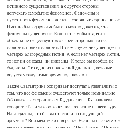
истинного существования, а с другой стороны –
допускать самобытие феноменов. Феномены и
пустотность феноменов должны составлять единое целое.
Именно благодаря самобытию можно доказать, что
феномены существуют. Если нет самобытия, если
объекты не существуют «со своей стороны», то все –
иллюзия, полная иллюзия. В этом случае не существует и
Четырех Благородных Истин. А если нет Четырех Истин,
то нет ни сансары, ни нирваны. И тогда вы вообще не
буддисты. Это одно из положений диспутов, которые
ведутся между этими двумя подшколами.
Также Сватантрика оспаривает постулат Буддапалиты о
том, что все феномены существуют только номинально.
Обращаясь к сторонникам Буддапалиты, Бхававивека
говорил: «Если таково конечное воззрение нашего гуру
Нагарджуны, что бы вы ответили на следующий
аргумент? Возьмем змею и веревку. Если вы назовете эту
веревку змеей, ужалит ли она вас? Нет. Почему? Потому