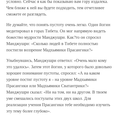
условно. Сейчас я как бы показываю вам гору издалека.
Чем ближе к ней вы будете подходить, тем отчетливее
сможете ее разглядеть.
Не думайте, что понять пустоту очень легко. Один йогин
медитировал в горах Тибета. Он мог напрямую видеть
божество мудрости Манджушри. Как?то он спросил
Манджушри: «Сколько людей в Тибете полностью
постигли воззрение Мадхьямики Прасангики?»
Улыбнувшись, Манджушри ответил: «Очень мало кому
это удалось». Затем этот йогин, у которого было довольно
хорошее понимание пустоты, спросил: «А на каком
уровне постиг пустоту я – на уровне Мадхьямики
Прасангики или Мадхьямики Сватантрики?»
Манджушри сказал: «Ни на том, ни на другом. В твоем
уме смешались постулаты этих двух школ. Для
реализации учения Прасангики тебе необходимо изучить
эту тему более глубоко».