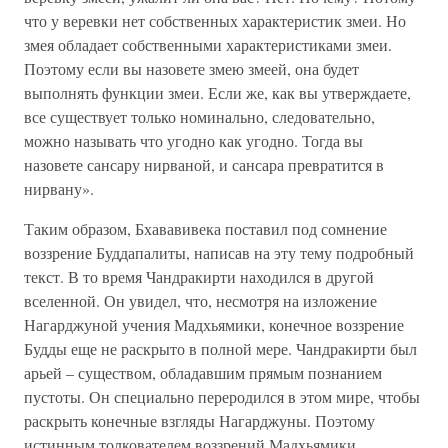
что у веревки нет собственных характеристик змеи. Но
змея обладает собственными характеристиками змеи.
Поэтому если вы назовете змею змеей, она будет
выполнять функции змеи. Если же, как вы утверждаете,
все существует только номинально, следовательно,
можно называть что угодно как угодно. Тогда вы
назовете сансару нирваной, и сансара превратится в
нирвану».
Таким образом, Бхававивека поставил под сомнение
воззрение Буддапалиты, написав на эту тему подробный
текст. В то время Чандракирти находился в другой
вселенной. Он увидел, что, несмотря на изложение
Нагарджуной учения Мадхьямики, конечное воззрение
Будды еще не раскрыто в полной мере. Чандракирти был
арьей – существом, обладавшим прямым познанием
пустоты. Он специально переродился в этом мире, чтобы
раскрыть конечные взгляды Нагарджуны. Поэтому
истинным толкователем воззрений Мадхьямики