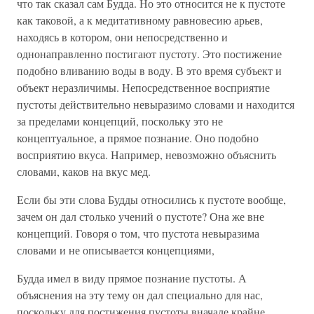
что так сказал сам Будда. Но это относится не к пустоте
как таковой, а к медитативному равновесию арьев,
находясь в котором, они непосредственно и
однонаправленно постигают пустоту. Это постижение
подобно вливанию воды в воду. В это время субъект и
объект неразличимы. Непосредственное восприятие
пустоты действительно невыразимо словами и находится
за пределами концепций, поскольку это не
концептуальное, а прямое познание. Оно подобно
восприятию вкуса. Например, невозможно объяснить
словами, каков на вкус мед.
Если бы эти слова Будды относились к пустоте вообще,
зачем он дал столько учений о пустоте? Она же вне
концепций. Говоря о том, что пустота невыразима
словами и не описывается концепциями,
Будда имел в виду прямое познание пустоты. А
объяснения на эту тему он дал специально для нас,
поскольку для постижения пустоты вначале крайне