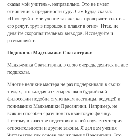
сказал мой учитель», неправильно. Это не имеет
отношения к преданности гуру. Сам Будда сказал:
«Проверяйте мое учение так же, как проверяют золото –
его режут, трут в порошок и плавят в огне». Итак, не
делайте скоропалительных выводов. Исследуйте и
размышляйте.
Подшколы Мадхьямики Сватантрики
Мадхьямика Сватантрика, в свою очередь, делится на две
подшколы.
Многие великие мастера не раз подчеркивали в своих
трудах, что каждая из четырех школ буддийской
философии подобна ступенькам лестницы, ведущей к
пониманию Мадхьямики Прасангики. Например, не
всякий способен сразу понять квантовую физику.
Поэтому в качестве подготовки к ней изучается теория
относительности и другие законы. Я дал вам учения
Читтаматры как основу для изучения Прасангики. Это