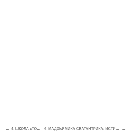
←
→
4. ШКОЛА «ТОЛЬКО УМА»
6. МАДХЬЯМИКА СВАТАНТРИКА: ИСТИННОЕ СУЩЕСТВОВАНИЕ