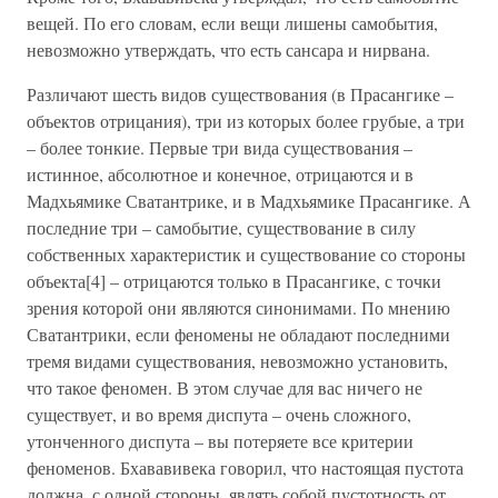
вещей. По его словам, если вещи лишены самобытия,
невозможно утверждать, что есть сансара и нирвана.
Различают шесть видов существования (в Прасангике –
объектов отрицания), три из которых более грубые, а три
– более тонкие. Первые три вида существования –
истинное, абсолютное и конечное, отрицаются и в
Мадхьямике Сватантрике, и в Мадхьямике Прасангике. А
последние три – самобытие, существование в силу
собственных характеристик и существование со стороны
объекта[4] – отрицаются только в Прасангике, с точки
зрения которой они являются синонимами. По мнению
Сватантрики, если феномены не обладают последними
тремя видами существования, невозможно установить,
что такое феномен. В этом случае для вас ничего не
существует, и во время диспута – очень сложного,
утонченного диспута – вы потеряете все критерии
феноменов. Бхававивека говорил, что настоящая пустота
должна, с одной стороны, являть собой пустотность от