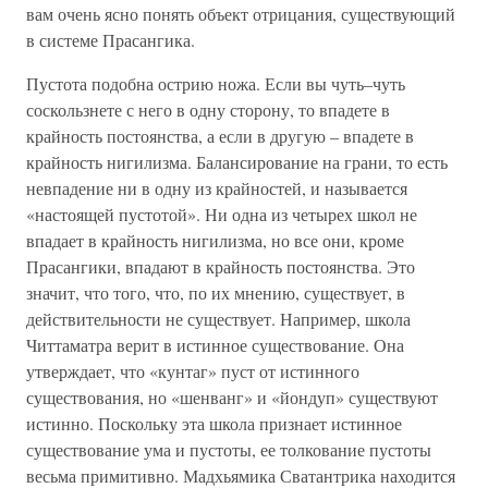
вам очень ясно понять объект отрицания, существующий
в системе Прасангика.
Пустота подобна острию ножа. Если вы чуть–чуть
соскользнете с него в одну сторону, то впадете в
крайность постоянства, а если в другую – впадете в
крайность нигилизма. Балансирование на грани, то есть
невпадение ни в одну из крайностей, и называется
«настоящей пустотой». Ни одна из четырех школ не
впадает в крайность нигилизма, но все они, кроме
Прасангики, впадают в крайность постоянства. Это
значит, что того, что, по их мнению, существует, в
действительности не существует. Например, школа
Читтаматра верит в истинное существование. Она
утверждает, что «кунтаг» пуст от истинного
существования, но «шенванг» и «йондуп» существуют
истинно. Поскольку эта школа признает истинное
существование ума и пустоты, ее толкование пустоты
весьма примитивно. Мадхьямика Сватантрика находится