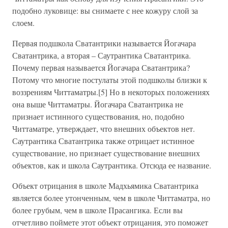
подобно луковице: вы снимаете с нее кожуру слой за
слоем.
Первая подшкола Сватантрики называется Йогачара
Сватантрика, а вторая – Саутрантика Сватантрика.
Почему первая называется Йогачара Сватантрика?
Потому что многие постулаты этой подшколы близки к
воззрениям Читтаматры.[5] Но в некоторых положениях
она выше Читтаматры. Йогачара Сватантрика не
признает истинного существования, но, подобно
Читтаматре, утверждает, что внешних объектов нет.
Саутрантика Сватантрика также отрицает истинное
существование, но признает существование внешних
объектов, как и школа Саутрантика. Отсюда ее название.
Объект отрицания в школе Мадхьямика Сватантрика
является более утонченным, чем в школе Читтаматра, но
более грубым, чем в школе Прасангика. Если вы
отчетливо поймете этот объект отрицания, это поможет