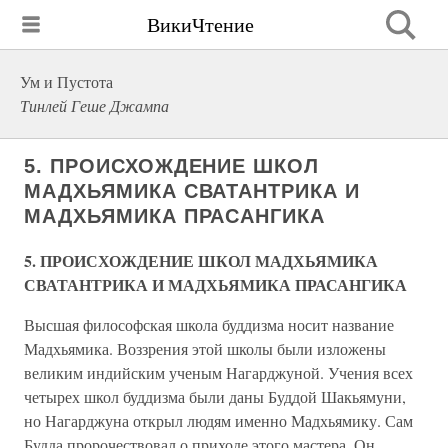
ВикиЧтение
Ум и Пустота
Тинлей Геше Джампа
5. ПРОИСХОЖДЕНИЕ ШКОЛ
МАДХЬЯМИКА СВАТАНТРИКА И
МАДХЬЯМИКА ПРАСАНГИКА
5. ПРОИСХОЖДЕНИЕ ШКОЛ МАДХЬЯМИКА
СВАТАНТРИКА И МАДХЬЯМИКА ПРАСАНГИКА
Высшая философская школа буддизма носит название
Мадхьямика. Воззрения этой школы были изложены
великим индийским ученым Нагарджуной. Учения всех
четырех школ буддизма были даны Буддой Шакьямуни,
но Нагарджуна открыл людям именно Мадхьямику. Сам
Будда пророчествовал о приходе этого мастера. Он