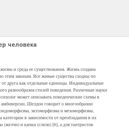
тер человека
жизнь и среда ее существования. Жизнь создана
по этим законам. Все живые существа сходны по
уг от друга как отдельные единицы. Индивидуальные
ого разнообразия стилей поведения. Различные науки
психолог может описывать поведенческие схемы в
и амбиверсии, Шелдон говорит о многообразии
х эндоморфизма, эктоморфизма и мезоморфизма,
а категории в зависимости от преобладания в их
ы (желчи) и капки (слизи) [6], а для тантристов