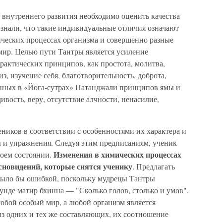
внутреннего развития необходимо оценить качества
ознали, что такие индивидуальные отличия означают
ческих процессах организма и совершенно разные
ир. Целью пути Тантры является усиление
рактических принципов, как простота, молитва,
з, изучение себя, благотворительность, доброта,
анных в «Йога-сутрах» Патанджали принципов ямы и
вость, веру, отсутствие алчности, ненасилие,
ников в соответствии с особенностями их характера и
 и упражнения. Следуя этим предписаниям, ученик
Изменения в химических процессах
оем состоянии.
сновидений, которые снятся ученику
. Предлагать
было бы ошибкой, поскольку мудрецы Тантры
нде матир бхинна — "Сколько голов, столько и умов".
собой особый мир, а любой организм является
из одних и тех же составляющих, их соотношение