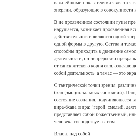
важнейшими показателями являются са
энергии, образующие в совокупности 
В не проявленном состоянии гуны пре
нарушается, возникает проявленная вс
действительности являются одной эне
одной формы в другую. Саттва и тама
способны приходить в движение само
деятельности; он непрерывно превраща
от санскритского корня cam, означающ
собой деятельность, а тамас — это эк
С тантрической точки зрения, различ
бхав (эмоциональных состояний). Пашу
состояние сознания, подчиняющееся т
вира-бхава (вира: "герой, смелый, дея
представляет собой божественный, ил
человека господствует саттва.
Власть над собой