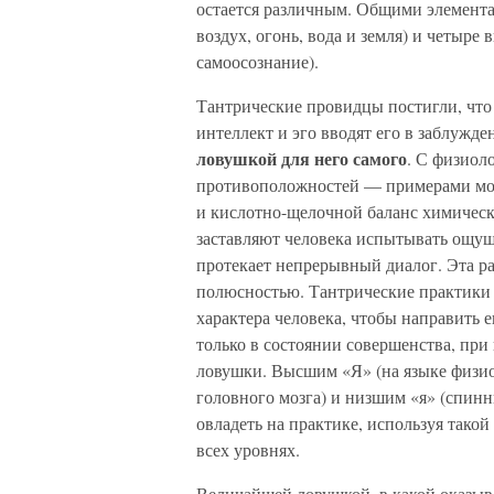
остается различным. Общими элементам
воздух, огонь, вода и земля) и четыре
самоосознание).
Тантрические провидцы постигли, что 
интеллект и эго вводят его в заблужде
ловушкой для него самого
. С физиол
противоположностей — примерами мог
и кислотно-щелочной баланс химическ
заставляют человека испытывать ощуще
протекает непрерывный диалог. Эта р
полюсностью. Тантрические практики
характера человека, чтобы направить 
только в состоянии совершенства, при
ловушки. Высшим «Я» (на языке физи
головного мозга) и низшим «я» (спин
овладеть на практике, используя тако
всех уровнях.
Величайшей ловушкой, в какой оказыва