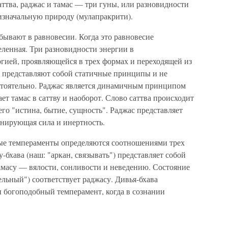
ттва, раджас и тамас — три гуны, или разновидности
изначальную природу (мулапракрити).
бывают в равновесии. Когда это равновесие
еленная. Три разновидности энергии в
ргией, проявляющейся в трех формах и переходящей из
с представляют собой статичные принципы и не
стоятельно. Раджас является динамичным принципом
ет тамас в саттву и наоборот. Слово саттва происходит
его "истина, бытие, сущность". Раджас представляет
ранирующая сила и инертность.
ные темпераменты определяются соотношениями трех
-бхава (наш: "аркан, связывать") представляет собой
амасу — вялости, сонливости и неведению. Состояние
тельный") соответствует раджасу. Дивья-бхава
и богоподобный темперамент, когда в сознании