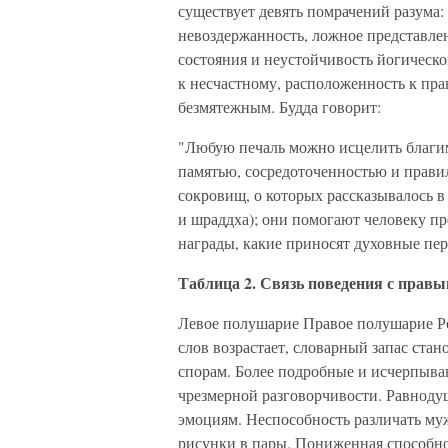
существует девять помрачений разума: 
невоздержанность, ложное представле
состояния и неустойчивость йогическо
к несчастному, расположенность к пр
безмятежным. Будда говорит:
"Любую печаль можно исцелить благим
памятью, сосредоточенностью и прави
сокровищ, о которых рассказывалось в 
и шраддха); они помогают человеку пр
награды, какие приносят духовные пе
Таблица 2. Связь поведения с пра
Левое полушарие Правое полушарие Ре
слов возрастает, словарный запас ста
спорам. Более подробные и исчерпыва
чрезмерной разговорчивости. Равноду
эмоциям. Неспособность различать му
рисунки в пары. Пониженная способно