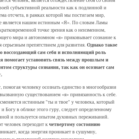
воей субъективной реальности как к подлинной и
ема отсчета, в рамках которой мы постигаем мир,
не является нашим истинным «Я». По словам Ламы
кратковременной точке зрения как о неизменном,
щего мира и автономном «я» приковывает сознание к
Однако такое
 серьезным препятствием для развития.
о воссоздающий сам себя и исполняющий роль
ая помогает установить связь между прошлым и
том структуры сознания, так как он осознает сам
.
, помогая человеку осознать единство в многообразии
 вызванную существованием «я» привязанность к себе.
 сменяется истинным "ты и твое" у человека, который
 и Богу в облике этого гуру, следует определенному
нной и пользуется опытом духовных переживаний.
четвертому состоянию
т человек переходит к
зникает, когда энергия проникает в сушумну,
ьцами и дремлющей энергии кундалини.