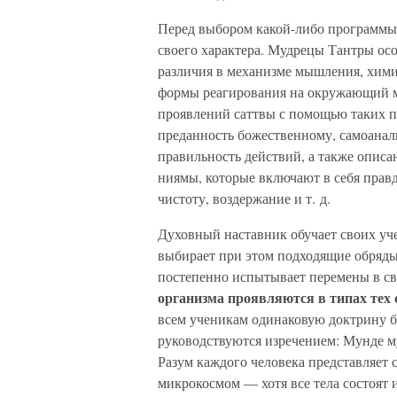
Перед выбором какой-либо программы 
своего характера. Мудрецы Тантры ос
различия в механизме мышления, хими
формы реагирования на окружающий м
проявлений саттвы с помощью таких п
преданность божественному, самоанали
правильность действий, а также опис
ниямы, которые включают в себя правди
чистоту, воздержание и т. д.
Духовный наставник обучает своих уче
выбирает при этом подходящие обряды
постепенно испытывает перемены в св
организма проявляются в типах тех 
всем ученикам одинаковую доктрину 
руководствуются изречением: Мунде му
Разум каждого человека представляет 
микрокосмом — хотя все тела состоят 