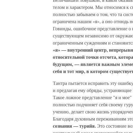
телом и характером. Мы относимся к с
полностью забываем о том, что та сист
ограничена нашим «я», а оно отнюдь 
Говинды, ошибочное представление о 
существующем независимо от окружаю
ограниченным суждениям и становится
«я» — внутренний центр, непрерывн
относительной точки отсчета, котор
будущим, — является важным элемен
себя и тот мир, в котором существует
Тантра пытается исправить эту ошибку
и предлагая ему обряды, устраняющие
Такое ложное представление "я и мое"
полностью подчиняет себя своему гуру
учению, делает свою жизнь упорядоче
Благодаря духовным переживаниям это
сознания — турийя.
Это состояние во
центральный канал свернувшейся кол