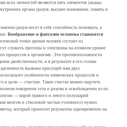
и всех личностей являются пять элементов (акаша,
 внутренних органа (разум, высшее понимание, память и
именно разум несет в себе способность познавать, а
Воображение и фантазии человека становятся
ние.
огической точки зрения человек состоит из
ут служить протоны и электроны на атомном уровне
их процессов в организме. Эти противоположности
ние двойственности, и в результате в его голове
азделенность вызвана присущей нам двух
 используют особенности химических процессов и
его к цели — счастью. Такое счастье можно ощутить
 полном покорении тела и разума и освобождении из их
ологии — корой правого и левого полушарий
ным мозгом и стволовой частью головного) нужно
й метод, который приносит результаты одновременно на
ется человек, является отождествление себя со своим