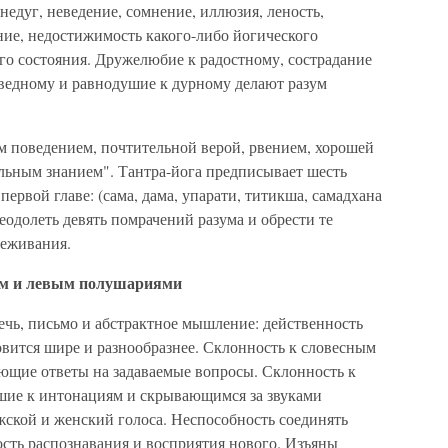
недуг, неведение, сомнение, иллюзия, леность,
ние, недостижимость какого-либо йогического
го состояния. Дружелюбие к радостному, сострадание
аведному и равнодушие к дурному делают разум
 поведением, почтительной верой, рвением, хорошей
льным знанием". Тантра-йога предписывает шесть
первой главе: (сама, дама, упарати, титикша, самадхана
еодолеть девять помрачений разума и обрести те
реживания.
вым и левым полушариями
чь, письмо и абстрактное мышление: действенность
новится шире и разнообразнее. Склонность к словесным
ющие ответы на задаваемые вопросы. Склонность к
шие к интонациям и скрывающимся за звуками
жской и женский голоса. Неспособность соединять
сть распознавания и восприятия нового. Изъяны