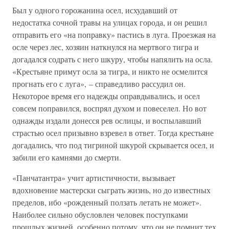
Был у одного горожанина осел, исхудавший от
недостатка сочной травы на улицах города, и он решил
отправить его «на поправку» пастись в луга. Проезжая на
осле через лес, хозяин наткнулся на мертвого тигра и
догадался содрать с него шкуру, чтобы напялить на осла.
«Крестьяне примут осла за тигра, и никто не осмелится
прогнать его с луга», – справедливо рассудил он.
Некоторое время его надежды оправдывались, и осел
совсем поправился, воспрял духом и повеселел. Но вот
однажды издали донесся рев ослицы, и воспылавший
страстью осел призывно взревел в ответ. Тогда крестьяне
догадались, что под тигриной шкурой скрывается осел, и
забили его камнями до смерти.
«Панчатантра» учит артистичности, вызывает
вдохновение мастерски сыграть жизнь, но до известных
пределов, ибо «рожденный ползать летать не может».
Наиболее сильно обусловлен человек поступками
прошлых жизней, особенно потому, что он не помнит тех