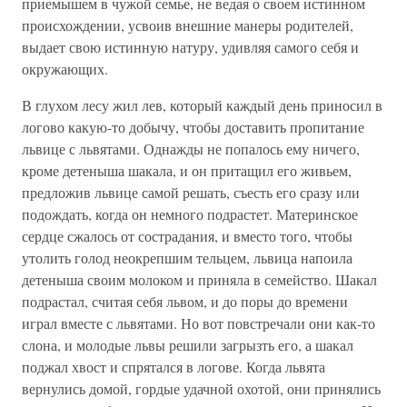
приемышем в чужой семье, не ведая о своем истинном
происхождении, усвоив внешние манеры родителей,
выдает свою истинную натуру, удивляя самого себя и
окружающих.
В глухом лесу жил лев, который каждый день приносил в
логово какую-то добычу, чтобы доставить пропитание
львице с львятами. Однажды не попалось ему ничего,
кроме детеныша шакала, и он притащил его живьем,
предложив львице самой решать, съесть его сразу или
подождать, когда он немного подрастет. Материнское
сердце сжалось от сострадания, и вместо того, чтобы
утолить голод неокрепшим тельцем, львица напоила
детеныша своим молоком и приняла в семейство. Шакал
подрастал, считая себя львом, и до поры до времени
играл вместе с львятами. Но вот повстречали они как-то
слона, и молодые львы решили загрызть его, а шакал
поджал хвост и спрятался в логове. Когда львята
вернулись домой, гордые удачной охотой, они принялись