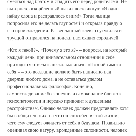
смеяться над братом и стыдить его перед родителями. Не
вытерпев, оскорбленный шакал воскликнул: «Я один
найду слона и расправлюсь с ним!» Тогда львица
попросила его не делать глупостей и открыла правду о
его происхождении. Развенчанный «лев» ссутулился и
трусцой отправился на поиски настоящих сородичей.
«Кто я такой?», «Почему я это я?» – вопросы, на который
каждый день, при внимательном отношении к себе,
приходится отвечать несколько иначе. «Познай самого
себя!» – это воззвание должно быть написано над
дверями любого дома, а не оставаться уделом
профессиональных философов. Конечно,
самоисследование бесконечно, а самокопание близко к
психопатологии и нередко приводит к душевным
расстройствам. Однако человек должен представлять хотя
бы в общих чертах, на что он способен в этой жизни,
чего ему следует ожидать от себя в будущем. Правильно
оценивая свою натуру, врожденные склонности, человек