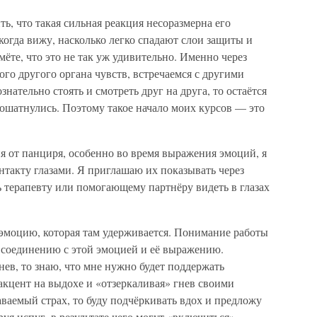
ь, что такая сильная реакция несоразмерна его
когда вижу, насколько легко спадают слои защиты и
ёте, что это не так уж удивительно. Именно через
ого другого органа чувств, встречаемся с другими
знательно стоять и смотреть друг на друга, то остаётся
ошатнулись. Поэтому такое начало моих курсов — это
я от панциря, особенно во время выражения эмоций, я
такту глазами. Я приглашаю их показывать через
ть терапевту или помогающему партнёру видеть в глазах
у эмоцию, которая там удерживается. Понимание работы
к соединению с этой эмоцией и её выражению.
ев, то знаю, что мне нужно будет поддержать
акцент на выдохе и «отзеркаливая» гнев своими
аваемый страх, то буду подчёркивать вдох и предложу
уя испуг, в результате чего могут «включиться»