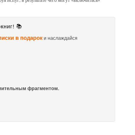
книг! 📚
писки в подарок
и наслаждайся
омительным фрагментом.