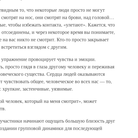
евидным то, что некоторые люди просто не могут
 смотрят на нос, они смотрят на брови, над головой…
рые, чтобы избежать контакта, «улетают». Кажется, что
и отсоединены, и через некоторое время вы понимаете,
 на вас никто не смотрит. Кто-то просто закрывает
 встретиться взглядом с другим.
то упражнение провоцирует чувства и эмоции.
, просто глядя в глаза другому человеку и переживая
ловеческого существа. Сердца людей оказываются
 чувствовать общее, человеческое во всех нас — то,
: хрупкие, застенчивые, уязвимые.
ой человек, который на меня смотрит», может
тв.
, участники начинают ощущать большую близость друг
в создании групповой динамики для последующей