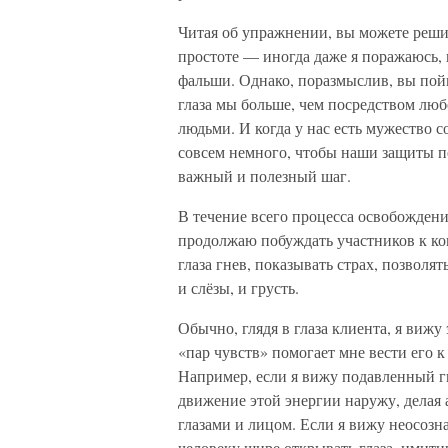
Читая об упражнении, вы можете решит
простоте — иногда даже я поражаюсь, 
фальши. Однако, поразмыслив, вы пойм
глаза мы больше, чем посредством люб
людьми. И когда у нас есть мужество со
совсем немного, чтобы наши защиты п
важный и полезный шаг.
В течение всего процесса освобождени
продолжаю побуждать участников к кон
глаза гнев, показывать страх, позволя
и слёзы, и грусть.
Обычно, глядя в глаза клиента, я виж
«пар чувств» помогает мне вести его 
Например, если я вижу подавленный гн
движение этой энергии наружу, делая 
глазами и лицом. Если я вижу неосозн
человеку шире открывать глаза, имитир