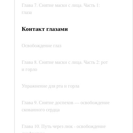
Глава 7. Снятие маски с лица. Часть 1:
глаза
Контакт глазами
Освобождение глаз
Глава 8. Снятие маски с лица. Часть 2: рот
и горло
Упражнение для рта и горла
Глава 9. Снятие доспехов — освобождение
скованного сердца
Глава 10. Путь через люк - освобождение