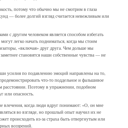
ость, потому что обычно мы не смотрим в глаза
кунд — более долгий взгляд считается невежливым или
зами с другим человеком является способом избегать
 могут легко начать подниматься, когда мы стоим
изаторы, «включая» друг друга. Чем дольше мы
м заметнее становятся наши собственные чувства — не
наши усилия по подавлению эмоций направлены на то,
продемонстрировать что-то поддельное и фальшивое
ом расстоянии. Поэтому в упражнении, подобном
г или опасность.
 влечения, когда люди вдруг понимают: «О, он мне
являться во взгляде, но прошлый опыт научил их не
ожет происходить из-за страха быть отвергнутым или
урных воззрений.