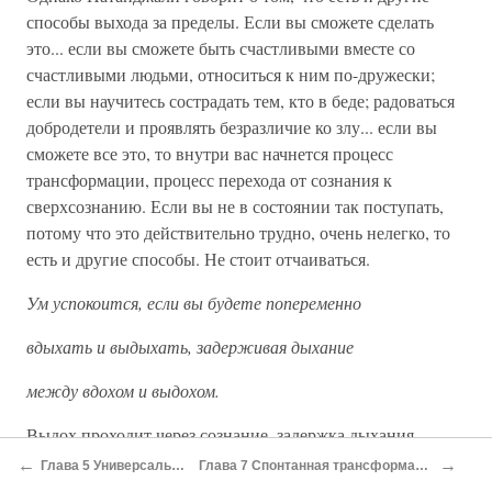
способы выхода за пределы. Если вы сможете сделать
это... если вы сможете быть счастливыми вместе со
счастливыми людьми, относиться к ним по-дружески;
если вы научитесь сострадать тем, кто в беде; радоваться
добродетели и проявлять безразличие ко злу... если вы
сможете все это, то внутри вас начнется процесс
трансформации, процесс перехода от сознания к
сверхсознанию. Если вы не в состоянии так поступать,
потому что это действительно трудно, очень нелегко, то
есть и другие способы. Не стоит отчаиваться.
Ум успокоится, если вы будете попеременно
вдыхать и выдыхать, задерживая дыхание
между вдохом и выдохом.
Выдох проходит через сознание, задержка дыхания
влияет на физиологию. Дыхание и мышление
←
→
Глава 5 Универсальный звук
Глава 7 Спонтанная трансформация сознания
взаимосвязаны подобно двум полюсам одного явления.