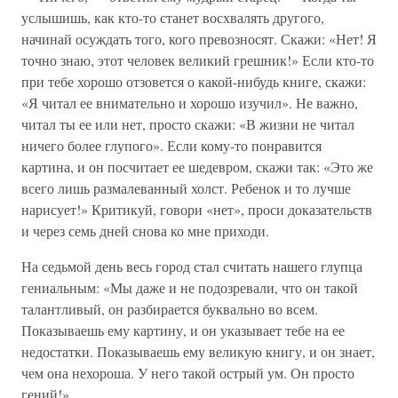
услышишь, как кто-то станет восхвалять другого,
начинай осуждать того, кого превозносят. Скажи: «Нет! Я
точно знаю, этот человек великий грешник!» Если кто-то
при тебе хорошо отзовется о какой-нибудь книге, скажи:
«Я читал ее внимательно и хорошо изучил». Не важно,
читал ты ее или нет, просто скажи: «В жизни не читал
ничего более глупого». Если кому-то понравится
картина, и он посчитает ее шедевром, скажи так: «Это же
всего лишь размалеванный холст. Ребенок и то лучше
нарисует!» Критикуй, говори «нет», проси доказательств
и через семь дней снова ко мне приходи.
На седьмой день весь город стал считать нашего глупца
гениальным: «Мы даже и не подозревали, что он такой
талантливый, он разбирается буквально во всем.
Показываешь ему картину, и он указывает тебе на ее
недостатки. Показываешь ему великую книгу, и он знает,
чем она нехороша. У него такой острый ум. Он просто
гений!»