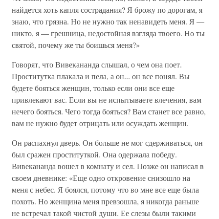
найдется хоть капля сострадания? Я брожу по дорогам, я
знаю, что грязна. Но не нужно так ненавидеть меня. Я —
никто, я — грешница, недостойная взгляда твоего. Но ты
святой, почему же ты боишься меня?»
Говорят, что Вивекананда слышал, о чем она поет.
Проститутка плакала и пела, а он... он все понял. Вы
будете бояться женщин, только если они все еще
привлекают вас. Если вы не испытываете влечения, вам
нечего бояться. Чего тогда бояться? Вам станет все равно,
вам не нужно будет отрицать или осуждать женщин.
Он распахнул дверь. Он больше не мог сдерживаться, он
был сражен проституткой. Она одержала победу.
Вивекананда вошел в комнату и сел. Позже он написал в
своем дневнике: «Еще одно откровение снизошло на
меня с небес. Я боялся, потому что во мне все еще была
похоть. Но женщина меня превзошла, я никогда раньше
не встречал такой чистой души. Ее слезы были такими