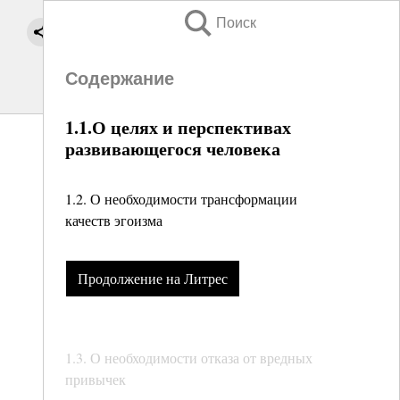
Поиск
Содержание
1.1.О целях и перспективах
развивающегося человека
1.2. О необходимости трансформации
качеств эгоизма
Продолжение на Литрес
1.3. О необходимости отказа от вредных
привычек