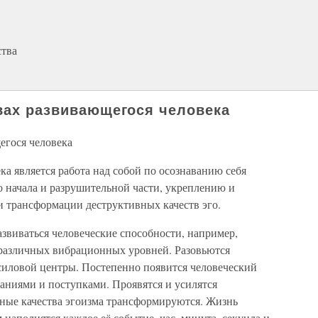
ства
ивах развивающегося человека
егося человека
а является работа над собой по осознаванию себя
о начала и разрушительной части, укреплению и
 и трансформации деструктивных качеств эго.
звиваться человеческие способности, например,
различных вибрационных уровней. Разовьются
иловой центры. Постепенно появится человеческий
аниями и поступками. Проявятся и усилятся
ьные качества эгоизма трансформируются. Жизнь
наполнятся каждое её событие, час, минута, секунда и