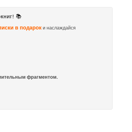
книг! 📚
писки в подарок
и наслаждайся
омительным фрагментом.