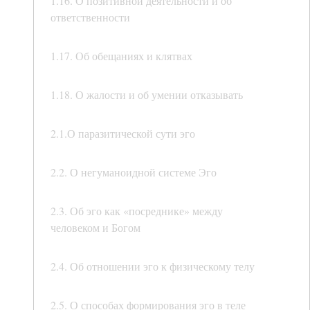
1.16. О позитивной деятельности и об
ответственности
1.17. Об обещаниях и клятвах
1.18. О жалости и об умении отказывать
2.1.О паразитической сути эго
2.2. О негуманоидной системе Эго
2.3. Об эго как «посреднике» между
человеком и Богом
2.4. Об отношении эго к физическому телу
2.5. О способах формирования эго в теле