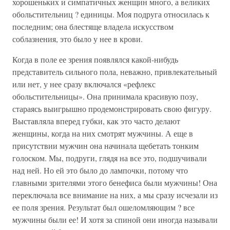
хорошеньких и симпатичных женщин много, а великих
обольстительниц ? единицы. Моя подруга относилась к
последним; она блестяще владела искусством
соблазнения, это было у нее в крови.
Когда в поле ее зрения появлялся какой-нибудь
представитель сильного пола, неважно, привлекательный
или нет, у нее сразу включался «рефлекс
обольстительницы». Она принимала красивую позу,
стараясь выигрышно продемонстрировать свою фигуру.
Выставляла вперед губки, как это часто делают
женщины, когда на них смотрят мужчины. А еще в
присутствии мужчин она начинала щебетать тонким
голоском. Мы, подруги, глядя на все это, подшучивали
над ней. Но ей это было до лампочки, потому что
главными зрителями этого бенефиса были мужчины! Она
переключала все внимание на них, а мы сразу исчезали из
ее поля зрения. Результат был ошеломляющим ? все
мужчины были ее! И хотя за спиной они иногда называли