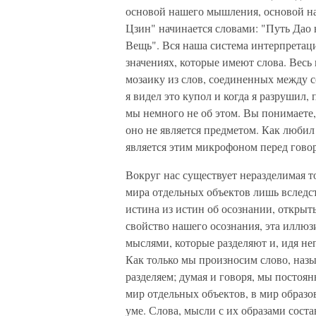
основой нашего мышления, основой на
Цзин" начинается словами: "Путь Дао 
Вещь". Вся наша система интерпретаци
значениях, которые имеют слова. Весь
мозаику из слов, соединенных между 
я видел это купол и когда я разрушил,
мы немного не об этом. Вы понимаете, 
оно не является предметом. Как люби
является этим микрофоном перед гово
Вокруг нас существует неразделимая т
мира отдельных объектов лишь вследст
истина из истин об осознании, открыт
свойство нашего осознания, эта иллю
мыслями, которые разделяют и, идя н
Как только мы произносим слово, назыв
разделяем; думая и говоря, мы постоя
мир отдельных объектов, в мир образ
уме. Слова, мысли с их образами сост