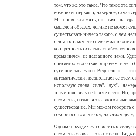
том, что же это такое. Что такое эта си
возникает первая и, наверное, самая с
Мы привыкли жить, полагаясь на здравы
смысле и образах, логике не может су
существовать ничего такого, о чем нел
о чем-то таком, что невозможно описат
конкретность охватывает абсолютно все
время ничем, из названного нами. Уди
описанию этого (как, впрочем, и чего 
сути описываемого. Ведь слово — это о
автоматически предполагает ее отсутст
использую слова "сила", "дух", "намер
терминология мне ближе всего. Но, про
в том, что, называя это такими именам
существование. Мы можем говорить о п
говорить о том, что он, на самом деле, 
Однако прежде чем говорить о силе, я
о том, что слово — это не вещь. Ведь с