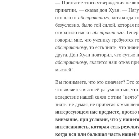
— Принятие этого утверждения не являе
принятии, — сказал дон Хуан. — Нагуа
отошло от
абстрактного
, хотя когда-
безусловно, было той силой, которая 
отвратило нас от
абстрактного
. Тепе
говорил мне, что ученику требуются г
абстрактному
, то есть знать, что зн
друга. Дон Хуан повторил, что сутью н
абстрактному
, является наш отказ пр
мыслей".
Вы понимаете, что это означает? Это о
что является высшей разумностью, что е
вследствие нашей связи с этим "нечто"
знать, не думая, не прибегая к мышл
интересующем нас предмете, просто 
внимание, при условии, что у нашег
интенсивность, которая есть результа
когда вся или большая часть нашей 