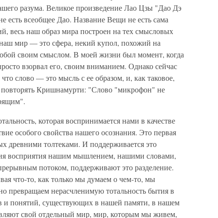
шего разума. Великое произведение Лао Цзы "Дао Дэ
не есть всеобщее Дао. Название Вещи не есть сама
й, весь наш образ мира построен на тех смысловых
 наш мир — это сфера, некий купол, похожий на
собой своим смыслом. В моей жизни был момент, когда
 просто взорвал его, своим вниманием. Однако сейчас
что слово — это мысль с ее образом, и, как таковое,
л повторять Кришнамурти: "Слово "микрофон" не
рящим".
отальность, которая воспринимается нами в качестве
вие особого свойства нашего осознания. Это первая
ых древними толтеками. И поддерживается это
зия восприятия нашим мышлением, нашими словами,
епрерывным потоком, поддерживают это разделение.
ая что-то, как только мы думаем о чем-то, мы
нно превращаем нерасчленимую тотальность бытия в
ов и понятий, существующих в нашей памяти, в нашем
авляют свой отдельный мир, мир, которым мы живем,