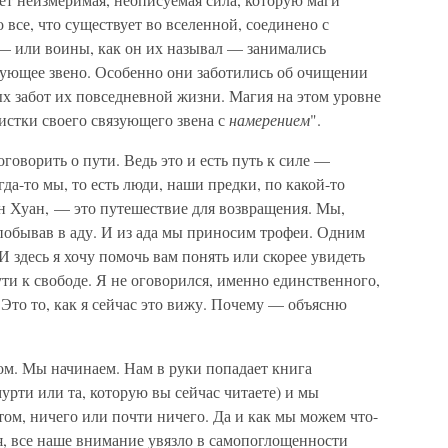
о все, что существует во вселенной, соединено с
 или воины, как он их называл — занимались
зующее звено. Особенно они заботились об очищении
х забот их повседневной жизни. Магия на этом уровне
истки своего связующего звена с
намерением
".
оговорить о пути. Ведь это и есть путь к силе —
гда-то мы, то есть люди, наши предки, по какой-то
он Хуан, — это путешествие для возвращения. Мы,
 побывав в аду. И из ада мы приносим трофеи. Одним
И здесь я хочу помочь вам понять или скорее увидеть
ути к свободе. Я не оговорился, именно единственного,
 Это то, как я сейчас это вижу. Почему — объясню
хом. Мы начинаем. Нам в руки попадает книга
рти или та, которую вы сейчас читаете) и мы
том, ничего или почти ничего. Да и как мы можем что-
ия, все наше внимание увязло в самопоглощенности