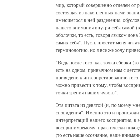
мир, который совершенно отделен от р
состоящая из накопленных нами знани
имеющегося в ней разделения, обусло
нашего внимания внутри себя самой (в
оболочки, то есть, говоря языком дон
самих себя". Пусть простит меня чита
терминологию, но я все же хочу приве
"Ведь после того, как точка сборки (т
есть на одном, привычном нам с детст
приведено к интерпретированию того,
можно привести к тому, чтобы восприн
точки зрения наших чувств".
Эта цитата из девятой (и, по моему м
сновидения". Именно это и происходит
интерпретаций нашего восприятия, в 
воспринимаемому, практически никогда
(то есть наше осознание, наше вниман