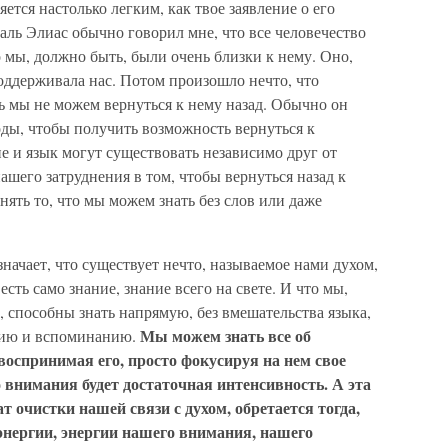
тся настолько легким, как твое заявление о его
ль Элиас обычно говорил мне, что все человечество
то мы, должно быть, были очень близки к нему. Оно,
поддерживала нас. Потом произошло нечто, что
рь мы не можем вернуться к нему назад. Обычно он
оды, чтобы получить возможность вернуться к
ание и язык могут существовать независимо друг от
ашего затруднения в том, чтобы вернуться назад к
инять то, что мы можем знать без слов или даже
значает, что существует нечто, называемое нами духом,
сть само знание, знание всего на свете. И что мы,
, способны знать напрямую, без вмешательства языка,
Мы можем знать все об
ению и вспоминанию.
воспринимая его, просто фокусируя на нем свое
о внимания будет достаточная интенсивность. А эта
т очистки нашей связи с духом, обретается тогда,
энергии, энергии нашего внимания, нашего