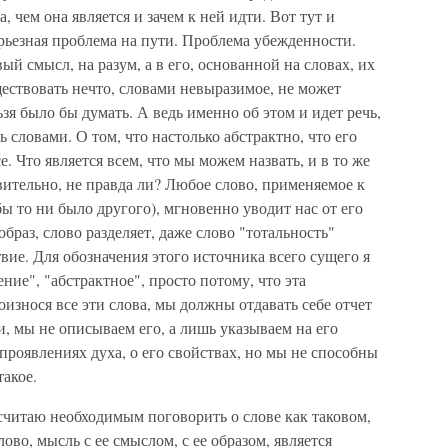
ла, чем она является и зачем к ней идти. Вот тут и
ерьезная проблема на пути. Проблема убежденности.
й смысл, на разум, а в его, основанной на словах, их
ществовать нечто, словами невыразимое, не может
ьзя было бы думать. А ведь именно об этом и идет речь,
ь словами. О том, что настолько абстрактно, что его
. Что является всем, что мы можем назвать, и в то же
вительно, не правда ли? Любое слово, применяемое к
бы то ни было другого), мгновенно уводит нас от его
браз, слово разделяет, даже слово "тотальность"
вие. Для обозначения этого источника всего сущего я
ение", "абстрактное", просто потому, что эта
износя все эти слова, мы должны отдавать себе отчет
и, мы не описываем его, а лишь указываем на его
роявлениях духа, о его свойствах, но мы не способны
такое.
 считаю необходимым поговорить о слове как таковом,
лово, мысль с ее смыслом, с ее образом, является