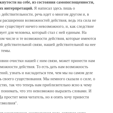
кнутости на себе, из состояния самопоглощенности,
их интерпретаций.
Я написал здесь лишь о
 действительности, речь идет о многом другом и, в
м расширении возможностей действия, ведь эта сила не
 не существует ничего невозможного, и, как следствие
вует для человека, который стал с ней единым. На
том числе и те возможности действия, которые имеются
ней действительной связи, нашей действительной на нее
 темы.
словии очистки нашей с ним связи, может принести нам
можности действия. То есть дать нам возможность
ний, узнать и насладиться тем, чем мы на самом деле
ь своего существования. Мы немного сказали о силе, о
тях, так что теперь нам приблизительно ясно к чему
 понимать, что это невозможно выразить словами. И
а простит меня читатель, но я опять хочу привести
езмолвия".
ует неизмеримая, неописуемая сила, которую маги