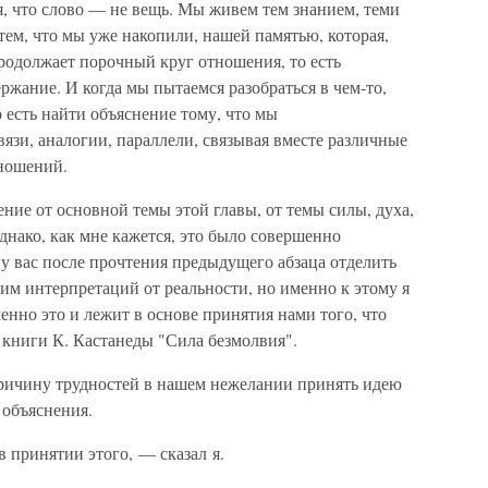
я, что слово — не вещь. Мы живем тем знанием, теми
тем, что мы уже накопили, нашей памятью, которая,
родолжает порочный круг отношения, то есть
ржание. И когда мы пытаемся разобраться в чем-то,
о есть найти объяснение тому, что мы
зи, аналогии, параллели, связывая вместе различные
тношений.
ение от основной темы этой главы, от темы силы, духа,
днако, как мне кажется, это было совершенно
 у вас после прочтения предыдущего абзаца отделить
им интерпретаций от реальности, но именно к этому я
енно это и лежит в основе принятия нами того, что
 книги К. Кастанеды "Сила безмолвия".
 причину трудностей в нашем нежелании принять идею
 объяснения.
в принятии этого, — сказал я.