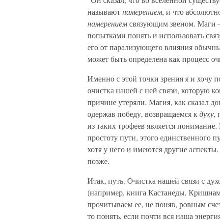
называют
намерением
, и что абсолютн
намерением
связующим звеном. Маги —
попытками понять и использовать свя
его от парализующего влияния обычны
может быть определена как процесс оч
Именно с этой точки зрения я и хочу п
очистка нашей с ней связи, которую ко
причине утеряли. Магия, как сказал д
одержав победу, возвращаемся к
духу
,
из таких трофеев является понимание. 
простоту пути, этого единственного п
хотя у него и имеются другие аспекты.
позже.
Итак, путь. Очистка нашей связи с ду
(например, книга Кастанеды, Кришнаму
прочитываем ее, не поняв, ровным сче
то понять, если почти вся наша энерг