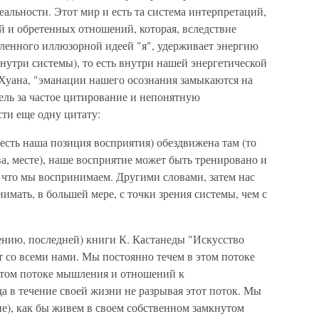
еальности. Этот мир и есть та система интерпретаций,
й и обретенных отношений, которая, вследствие
вленного иллюзорной идеей "я", удерживает энергию
нутри системы), то есть внутри нашей энергетической
а Хуана, "эманации нашего осознания замыкаются на
тель за частое цитирование и непонятную
сти еще одну цитату:
о есть наша позиция восприятия) обездвижена там (то
ва, месте), наше восприятие может быть тренировано и
 что мы воспринимаем. Другими словами, затем нас
имать, в большей мере, с точки зрения системы, чем с
нению, последней) книги К. Кастанеды "Искусство
 со всеми нами. Мы постоянно течем в этом потоке
этом потоке мышления и отношений к
 в течение своей жизни не разрывая этот поток. Мы
ие), как бы живем в своем собственном замкнутом