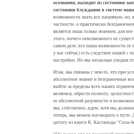
осознания, выходит из состояния зам
состояния блуждания в системе наш
возможности знать все напрямую, но, в
частности, о практически безгранично
является лишь только знанием, для нее
этого, ничего невозможного не сущест
самом деле, все наши возможности (в 
у нас сейчас) есть следствие нашей с 
настройки. Но мы несколько уходим от
Итак, мы связаны с чем-то, что при у
абсолютное знание и безграничные воз
выйти за пределы всех наших ограниче
являемся, обрести полноту, целостност
ее абсолютной разумности и возможнос
мы, собственно, идем, хотя мы должны
теперь, мы можем поговорить о пути. Д
цитату из книги К. Кастанеды "Сила б
"Он сказал, что во вселенной существ