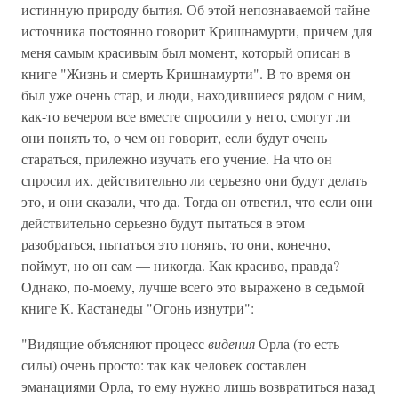
истинную природу бытия. Об этой непознаваемой тайне
источника постоянно говорит Кришнамурти, причем для
меня самым красивым был момент, который описан в
книге "Жизнь и смерть Кришнамурти". В то время он
был уже очень стар, и люди, находившиеся рядом с ним,
как-то вечером все вместе спросили у него, смогут ли
они понять то, о чем он говорит, если будут очень
стараться, прилежно изучать его учение. На что он
спросил их, действительно ли серьезно они будут делать
это, и они сказали, что да. Тогда он ответил, что если они
действительно серьезно будут пытаться в этом
разобраться, пытаться это понять, то они, конечно,
поймут, но он сам — никогда. Как красиво, правда?
Однако, по-моему, лучше всего это выражено в седьмой
книге К. Кастанеды "Огонь изнутри":
"Видящие объясняют процесс
видения
Орла (то есть
силы) очень просто: так как человек составлен
эманациями Орла, то ему нужно лишь возвратиться назад