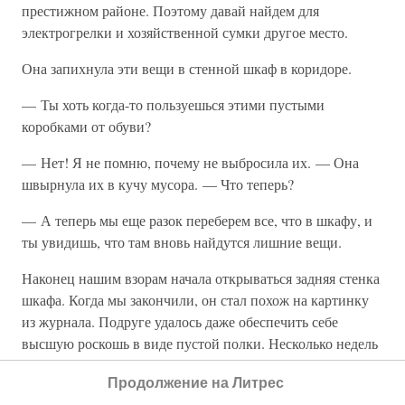
престижном районе. Поэтому давай найдем для
электрогрелки и хозяйственной сумки другое место.
Она запихнула эти вещи в стенной шкаф в коридоре.
— Ты хоть когда-то пользуешься этими пустыми
коробками от обуви?
— Нет! Я не помню, почему не выбросила их. — Она
швырнула их в кучу мусора. — Что теперь?
— А теперь мы еще разок переберем все, что в шкафу, и
ты увидишь, что там вновь найдутся лишние вещи.
Наконец нашим взорам начала открываться задняя стенка
шкафа. Когда мы закончили, он стал похож на картинку
из журнала. Подруге удалось даже обеспечить себе
высшую роскошь в виде пустой полки. Несколько недель
спустя до меня дошли слухи, что, пригласив к себе на
Продолжение на Литрес
обед друзей, она отвела их полюбоваться своим шкафом.