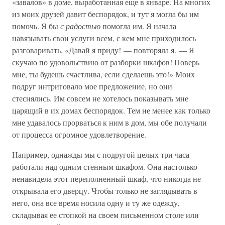
«завалов» в доме, выработанная еще в январе. На многих
из моих друзей давит беспорядок, и тут я могла бы им
помочь. Я бы
с радостью
помогла им. Я начала
навязывать свои услуги всем, с кем мне приходилось
разговаривать. «Давай я приду! — повторяла я. — Я
скучаю по удовольствию от разборки шкафов! Поверь
мне, ты будешь счастлива, если сделаешь это!» Моих
подруг интриговало мое предложение, но они
стеснялись. Им совсем не хотелось показывать мне
царящий в их домах беспорядок. Тем не менее как только
мне удавалось прорваться к ним в дом, мы обе получали
от процесса огромное удовлетворение.
Например, однажды мы с подругой целых три часа
работали над одним стенным шкафом. Она настолько
ненавидела этот переполненный шкаф, что никогда не
открывала его дверцу. Чтобы только не заглядывать в
него, она все время носила одну и ту же одежду,
складывая ее стопкой на своем письменном столе или