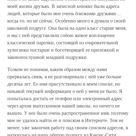
моей жизни друзьях. В записной книжке были адреса
людей, которые были мне очень близкими друзьями…
когда-то, но не сейчас. Особенно много я думала о своей
школьной подруге. Она была на один класс старше меня,
и мы с ней представляли собою живое воплощение
классической парочки, состоящей из очаровательной
хулиганки постарше и боготворящей ее прилежной и
законопослушной младшей подружки.
Толком не понимая, каким образом между нами
прервалась связь, я не разговаривала с ней уже больше
десятка лет. Ее имя присутствовало в моем списке, но
никакой текущей информации о ней у меня не было. Я
попыталась достать ее телефон или электронный адрес
через архив выпускников нашей школы, но ничего не
вышло. У нее было очень распространенное имя, поэтому
мне не удалось найти ее и поиском в Интернете. Тем не
менее, уже закончив работу над своим списком адресов, я
наткнулась на нашу общую подругу из Канзас-Сити,