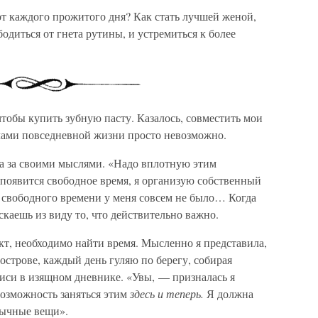
от каждого прожитого дня? Как стать лучшей женой,
одиться от гнета рутины, и устремиться к более
чтобы купить зубную пасту. Казалось, совместить мои
чами повседневной жизни просто невозможно.
ала за своими мыслями. «Надо вплотную этим
 появится свободное время, я организую собственный
о свободного времени у меня совсем не было… Когда
скаешь из виду то, что действительно важно.
ект, необходимо найти время. Мысленно я представила,
строве, каждый день гуляю по берегу, собирая
писи в изящном дневнике. «Увы, — призналась я
возможность заняться этим
здесь и теперь.
Я должна
вычные вещи».