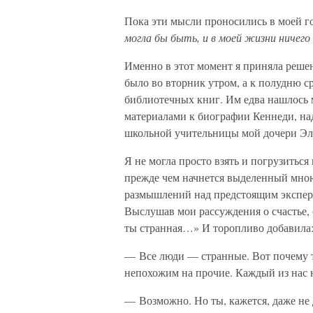
Пока эти мысли проносились в моей го
могла бы быть, и в моей жизни ничего 
Именно в этот момент я приняла решен
было во вторник утром, а к полудню с
библиотечных книг. Им едва нашлось м
материалами к биографии Кеннеди, над
школьной учительницы мой дочери Эл
Я не могла просто взять и погрузиться
прежде чем начнется выделенный мною
размышлений над предстоящим экспери
Выслушав мои рассуждения о счастье, с
ты странная…» И торопливо добавила:
— Все люди — странные. Вот почему т
непохожим на прочие. Каждый из нас 
— Возможно. Но ты, кажется, даже не 