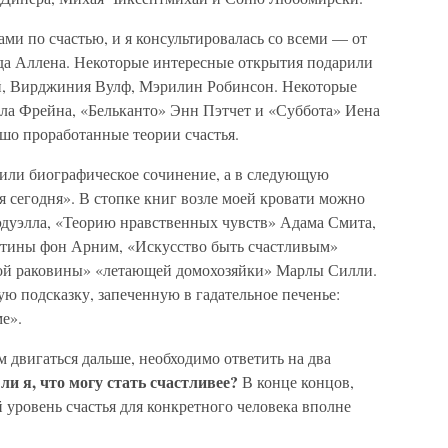
ами по счастью, и я консультировалась со всеми — от
а Аллена. Некоторые интересные открытия подарили
, Вирджиния Вулф, Мэрилин Робинсон. Некоторые
а Фрейна, «Бельканто» Энн Пэтчет и «Суббота» Иена
о проработанные теории счастья.
 или биографическое сочинение, а в следующую
 сегодня». В стопке книг возле моей кровати можно
дуэлла, «Теорию нравственных чувств» Адама Смита,
ттины фон Арним, «Искусство быть счастливым»
ой раковины» «летающей домохозяйки» Марлы Силли.
ую подсказку, запеченную в гадательное печенье:
е».
ем двигаться дальше, необходимо ответить на два
ли я, что могу стать счастливее?
В конце концов,
й уровень счастья для конкретного человека вполне