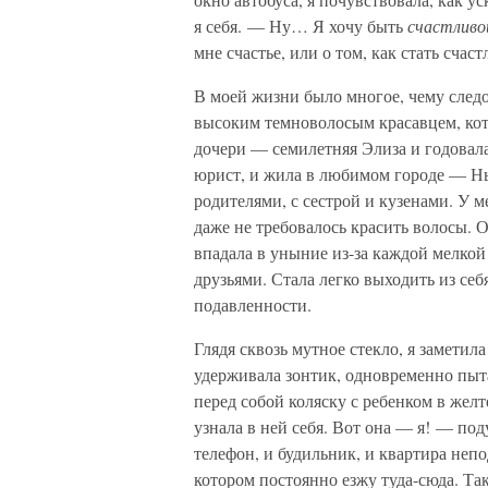
я себя. — Ну… Я хочу быть
счастливо
мне счастье, или о том, как стать счаст
В моей жизни было многое, чему след
высоким темноволосым красавцем, кото
дочери — семилетняя Элиза и годовала
юрист, и жила в любимом городе — Н
родителями, с сестрой и кузенами. У м
даже не требовалось красить волосы. 
впадала в уныние из-за каждой мелкой
друзьями. Стала легко выходить из се
подавленности.
Глядя сквозь мутное стекло, я замети
удерживала зонтик, одновременно пыта
перед собой коляску с ребенком в жел
узнала в ней себя. Вот она — я! — под
телефон, и будильник, и квартира непо
котором постоянно езжу туда-сюда. Так