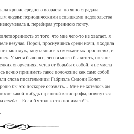
ала кризис среднего возраста, но явно страдала
лым людям: периодическими вспышками недовольства
недоумевала я, перебирая утреннюю почту.
влетворенность от того, что мне чего-то не хватает, я
 деле везучая. Порой, проснувшись среди ночи, я ходила
 спит мой муж, запутавшись в скомканных простынях, и
к. У меня было все, чего я могла бы хотеть, но я не
елких огорчениях, устав от борьбы с собой, я не умела
лось вечно принимать такое положение как само собой
али слова писательницы Габриэль Сидони Колет:
рошо бы это поскорее осознать… Мне не хотелось бы
 после какой-нибудь страшной катастрофы, оглянуться
ла
тогда…
Если б я только это понимала!“»
.