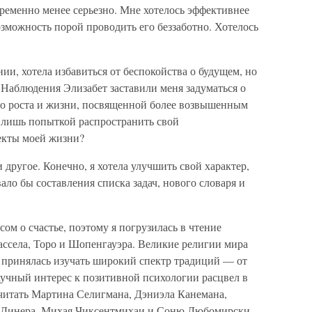
овременно менее серьезно. Мне хотелось эффективнее
озможность порой проводить его беззаботно. Хотелось
ии, хотела избавиться от беспокойства о будущем, но
 Наблюдения Элизабет заставили меня задуматься о
го роста и жизни, посвященной более возвышенным
 лишь попыткой распространить свой
екты моей жизни?
и другое. Конечно, я хотела улучшить свой характер,
ало бы составления списка задач, нового словаря и
ом о счастье, поэтому я погрузилась в чтение
ассела, Торо и Шопенгауэра. Великие религии мира
я принялась изучать широкий спектр традиций — от
аучный интерес к позитивной психологии расцвел в
 читать Мартина Селигмана, Дэниэла Канемана,
а Динера, Михая Чиксентмихаи и Соню Любомирски.