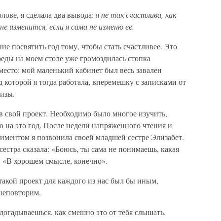
лове, я сделала два вывода:
я не так счастлива, как
не изменится, если я сама не изменю ее.
ие посвятить год тому, чтобы стать счастливее. Это
реды на моем столе уже громоздилась стопка
есто: мой маленький кабинет был весь завален
 которой я тогда работала, вперемешку с записками от
изы.
 в свой проект. Необходимо было многое изучить,
 на это год. После недели напряженного чтения и
ментом я позвонила своей младшей сестре Элизабет.
естра сказала: «Боюсь, ты сама не понимаешь, какая
 «В хорошем смысле, конечно».
акой проект для каждого из нас был бы иным,
неповторим.
догадываешься, как смешно это от тебя слышать.