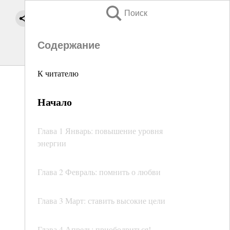
Поиск
Содержание
К читателю
Начало
Глава 1 Январь: повышение уровня
энергии
Глава 2 Февраль: помнить о любви
Глава 3 Март: ставить высокие цели
Глава 4 Апрель: приободриться!