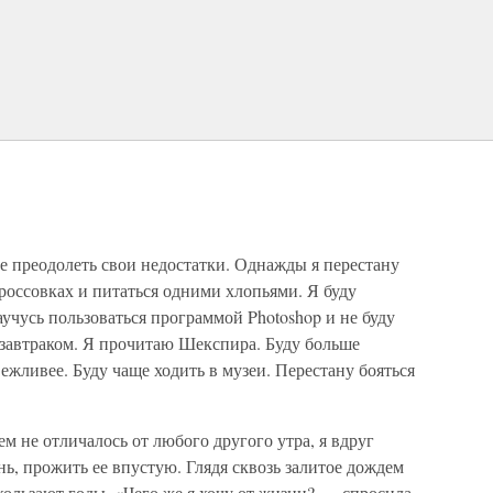
е преодолеть свои недостатки. Однажды я перестану
кроссовках и питаться одними хлопьями. Я буду
учусь пользоваться программой Photoshop и не буду
а завтраком. Я прочитаю Шекспира. Буду больше
вежливее. Буду чаще ходить в музеи. Перестану бояться
м не отличалось от любого другого утра, я вдруг
нь, прожить ее впустую. Глядя сквозь залитое дождем
скользают годы. «Чего же я хочу от жизни? — спросила