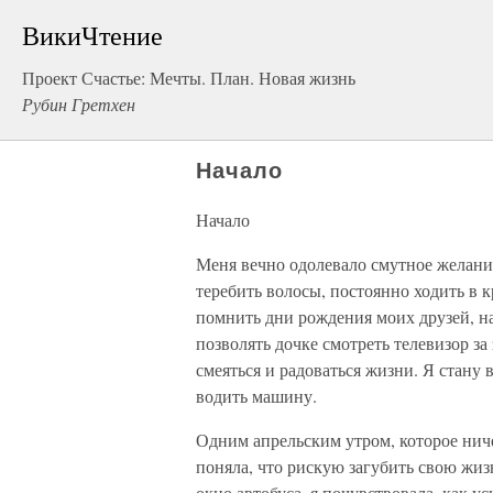
ВикиЧтение
Проект Счастье: Мечты. План. Новая жизнь
Рубин Гретхен
Начало
Начало
Меня вечно одолевало смутное желани
теребить волосы, постоянно ходить в 
помнить дни рождения моих друзей, на
позволять дочке смотреть телевизор з
смеяться и радоваться жизни. Я стану 
водить машину.
Одним апрельским утром, которое ниче
поняла, что рискую загубить свою жиз
окно автобуса, я почувствовала, как у