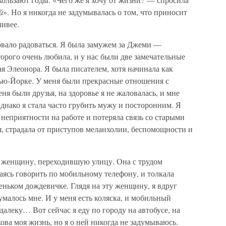
й
». Но я никогда не задумывалась о том, что приносит
ливее.
овало радоваться. Я была замужем за Джеми —
рого очень любила, и у нас были две замечательные
я Элеонора. Я была писателем, хотя начинала как
ью-Йорке. У меня были прекрасные отношения с
еня были друзья, на здоровье я не жаловалась, и мне
Однако я стала часто грубить мужу и посторонним. Я
 неприятности на работе и потеряла связь со старыми
бя, страдала от приступов меланхолии, беспомощности и
ла женщину, переходившую улицу. Она с трудом
ясь говорить по мобильному телефону, и толкала
теньком дождевичке. Глядя на эту женщину, я вдруг
умалось мне. И у меня есть коляска, и мобильный
далеку… Вот сейчас я еду по городу на автобусе, на
ова моя жизнь, но я о ней никогда не задумываюсь.