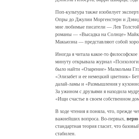
Поп-культура также изобилует эксперт
Опры до Джулии Моргенстерн и Дэвид
мне любимые писатели — Лев Толстой
романы — «Высадка на Солнце» Майкл
Макьюэна — представляют собой хорош
Иногда я читала какое-то философское
минуту открывала журнал «Психология
было найти «Озарение» Малкольма Глэ
«Элизабет и ее немецкий цветник» Бе
далай-ламы и «Размышления у кухонн
За ужином с друзьями я находила мудр
«Ищи счастье в своем собственном дом
В ходе чтения я поняла, что, прежде ч
верю 
важнейших вопроса. Во-первых,
стандартная теория гласит, что базовы
стабилен.