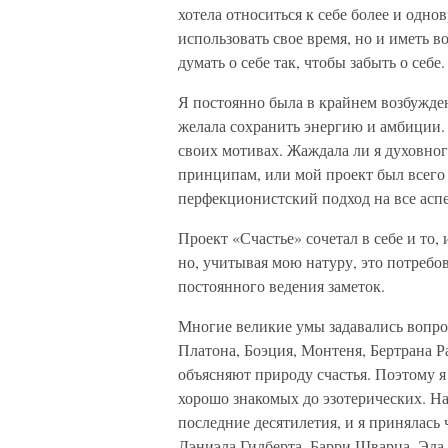
хотела относиться к себе более и одн
использовать свое время, но и иметь в
думать о себе так, чтобы забыть о себе.
Я постоянно была в крайнем возбужден
желала сохранить энергию и амбиции.
своих мотивах. Жаждала ли я духовно
принципам, или мой проект был всего
перфекционистский подход на все асп
Проект «Счастье» сочетал в себе и то, 
но, учитывая мою натуру, это потребов
постоянного ведения заметок.
Многие великие умы задавались вопрос
Платона, Боэция, Монтеня, Бертрана Р
объясняют природу счастья. Поэтому 
хорошо знакомых до эзотерических. Н
последние десятилетия, и я принялась
Дэниэла Гилберта, Барри Шварца, Эд