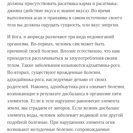
должны присутствовать расатмака-карма и расатмака-
джняна (действие вкуса и знание вкуса). Во время
выполнения асан и пранаямы в самом источнике своего
тела вы должны ощущать сущность, или вкус энергии.
И йога, и аюрведа различают три вида недомоганий
организма. Во-первых, человек сам может быть
причиной своей болезни. Вполне естественно, что нам
приходится расплачиваться за злоупотребления своим
телом. Такие заболевания называются адхьятмика-рога.
Во-вторых, существуют врожденные болезни,
адхидайвика-рога, наследуемые детьми от своих
родителей. Наконец, адхибхаутика-рога означает болезни,
возникающие в результате дисбаланса в организме пяти
элементов. Если в теле нарушено равновесие элемента
земли, мы страдаем от запоров. Если возник дисбаланс
элемента воды, человек заболевает водянкой или другой
подобной болезнью. При нарушениях элемента огня
возникают желудочные болезни, сопровождаемые