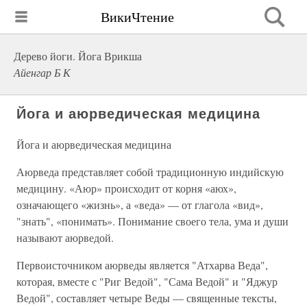
ВикиЧтение
Дерево йоги. Йога Врикша
Айенгар Б К
Йога и аюрведическая медицина
Йога и аюрведическая медицина
Аюрведа представляет собой традиционную индийскую
медицину. «Аюр» происходит от корня «аюх»,
означающего «жизнь», а «веда» — от глагола «вид»,
"знать", «понимать». Понимание своего тела, ума и души
называют аюрведой.
Первоисточником аюрведы является "Атхарва Веда",
которая, вместе с "Риг Ведой", "Сама Ведой" и "Яджур
Ведой", составляет четыре Веды — священные тексты,