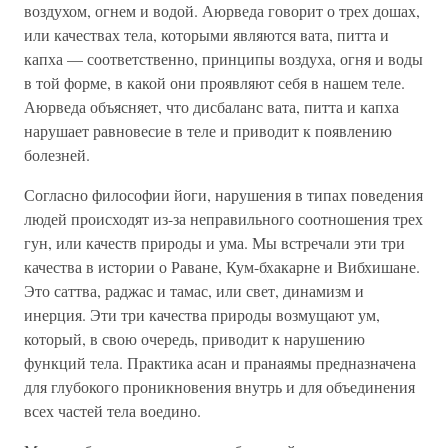
воздухом, огнем и водой. Аюрведа говорит о трех дошах,
или качествах тела, которыми являются вата, питта и
капха — соответственно, принципы воздуха, огня и воды
в той форме, в какой они проявляют себя в нашем теле.
Аюрведа объясняет, что дисбаланс вата, питта и капха
нарушает равновесие в теле и приводит к появлению
болезней.
Согласно философии йоги, нарушения в типах поведения
людей происходят из-за неправильного соотношения трех
гун, или качеств природы и ума. Мы встречали эти три
качества в истории о Раване, Кум-бхакарне и Вибхишане.
Это саттва, раджас и тамас, или свет, динамизм и
инерция. Эти три качества природы возмущают ум,
который, в свою очередь, приводит к нарушению
функций тела. Практика асан и пранаямы предназначена
для глубокого проникновения внутрь и для объединения
всех частей тела воедино.