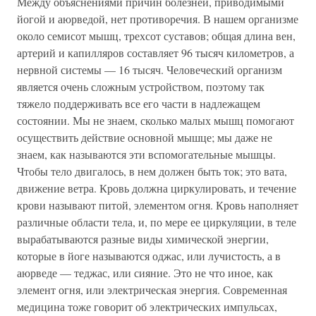
Между объяснениями причин болезней, приводимыми
йогой и аюрведой, нет противоречия. В нашем организме
около семисот мышц, трехсот суставов; общая длина вен,
артерий и капилляров составляет 96 тысяч километров, а
нервной системы — 16 тысяч. Человеческий организм
является очень сложным устройством, поэтому так
тяжело поддерживать все его части в надлежащем
состоянии. Мы не знаем, сколько малых мышц помогают
осуществить действие основной мышце; мы даже не
знаем, как называются эти вспомогательные мышцы.
Чтобы тело двигалось, в нем должен быть ток; это вата,
движение ветра. Кровь должна циркулировать, и течение
крови называют питой, элементом огня. Кровь наполняет
различные области тела, и, по мере ее циркуляции, в теле
вырабатываются разные виды химической энергии,
которые в йоге называются оджас, или лучистость, а в
аюрведе — теджас, или сияние. Это не что иное, как
элемент огня, или электрическая энергия. Современная
медицина тоже говорит об электрических импульсах,