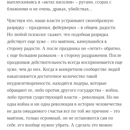
выплескиваясь в «актах насилия» – ругани, ссорах с
ближними и не очень, драках, убийствах...
Чувствуя это, наши власти устраивают своеобразную
разрядку – праздники, фейерверки – в общем, радости.
Но любой психолог скажет, что подобная разрядка
действует еще хуже – это маятник, качнувшийся в
сторону радости. А после праздника он «летит» обратно,
с еще большим размахом – в сторону раздражения. После
праздников действительность всегда воспринимается еще
хуже, чем до них. Когда в конкретном сообществе людей
накапливается достаточное количество такой
неудовлетворенности, находятся лидеры, которые
обращают ее, либо против другого государства – война,
либо против существующей власти – революция. Но ни
одна война и ни одна революция в истории человечества
не дала ожидаемого счастья все по той же причине – это
маятник, только огромный, он не остановится сам по
себе, его вообще нужно убрать. А сделать это можно