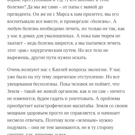
болезни? Да мы же сами – от папы с мамой до
президента. Он же не с Марса к нам прилетел, мы его
воспитывали все вместе, и проморгали «болезнь». А
любую болезнь необходимо лечить, но только не так, как
у нас в домах для умалишенных. А пока нам тюрем не
хватает – ведь болезнь ширится, а мы пытаемся лечить
этот «рак» хирургическим путем. Но все тело не
вырежешь, другие пути нужно искать.
Очень волнуют нас с Каплей вопросы экологии. У нас
уже было на эту тему лирическое отступление. Но все
увещевания бесполезны. Пока человек не поймет, что
Земля – такой же живой организм, как и он сам – ничего
не изменится, будем гадить и уничтожать. А проблема
приобретает катастрофические масштабы. Земля со своим
мощным здоровьем просто не справляется, и начинает
несмело отвечать. Поэтому всем «зеленым» нужно
подумать – они не тем занимаются, не в ту сторону
смотрят, как, впрочем, и все.