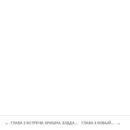
←
→
ГЛАВА 2 ВСТРЕЧИ. КРИШНА, БУДДА, ИИСУС И ДРУГИЕ
ГЛАВА 4 НОВЫЙ ЧЕЛОВЕК