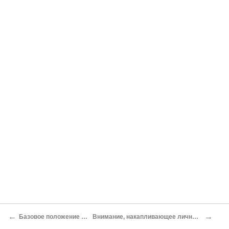
←
→
Базовое положение лежа
Внимание, накапливающее личную силу