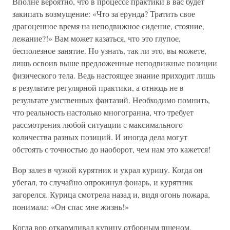
Вполне вероятно, что в процессе практики в вас будет
закипать возмущение: «Что за ерунда? Тратить свое
драгоценное время на неподвижное сидение, стояние,
лежание?!» Вам может казаться, что это глупое,
бесполезное занятие. Но узнать, так ли это, вы можете,
лишь освоив выше предложенные неподвижные позиции
физического тела. Ведь настоящее знание приходит лишь
в результате регулярной практики, а отнюдь не в
результате умственных фантазий. Необходимо помнить,
что реальность настолько многогранна, что требует
рассмотрения любой ситуации с максимального
количества разных позиций. И иногда дела могут
обстоять с точностью до наоборот, чем нам это кажется!
Вор залез в чужой курятник и украл курицу. Когда он
убегал, то случайно опрокинул фонарь, и курятник
загорелся. Курица смотрела назад и, видя огонь пожара,
понимала: «Он спас мне жизнь!»
Когда вор откармливал курицу отборным пшеном,