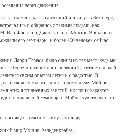
 осознания через движение.
 от таких мест, как Исаленский институт в Биг Суре,
стречались и общались с такими людьми, как
 М. Ван Фоерстер, Джонас Солк, Милтон Эриксон и
ождали его семинары, и более 400 человек сейчас
ении Ларри Томаса, было одним из тех мест, куда мы
асть. После многочисленных лекций с сотнями людей
елиться своим опытом легко и с радостью. В
, и, поскольку мы все жили в одном доме, Мойше
ками этих пятидневных занятий, носящих характер
 один уникальный семинар, и Мойше чувствовал, что
ь, посвящена именно этому семинару.
ижный мир Мойше Фельденкрайза.