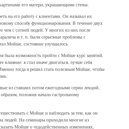
картинами его матери, украшающими стены.
ть на его работу с клиентами. Он называл их
 новому способу функционирования. В течение двух
ее чем с сотней людей. У многих из них после
аралича и т. п. были серьезные проблемы с
тал Мойше, состояние улучшалось.
еня была возможность пройти с Мойше курс занятий.
е влияние: я стал иначе двигаться, лучше себя
 Именно тогда я решил стать полезным Мойше, чтобы
знь.
рвые из ставших потом ежегодными серии лекций,
 образом, положив начало гастрольному
ествовать с Мойше и наблюдать за тем, как он
т на людей. На семинары приходили многие из
сказать Мойше о чудодейственных изменениях,