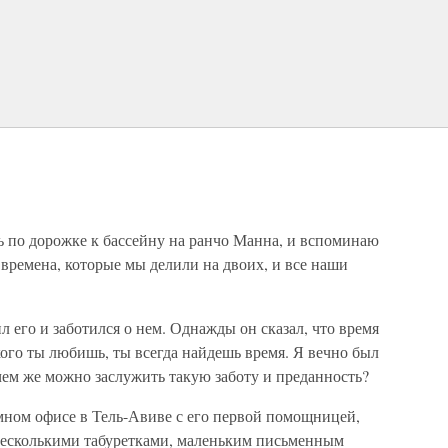
ь по дорожке к бассейну на ранчо Манна, и вспоминаю
 времена, которые мы делили на двоих, и все наши
 его и заботился о нем. Однажды он сказал, что время
кого ты любишь, ты всегда найдешь время. Я вечно был
чем же можно заслужить такую заботу и преданность?
мном офисе в Тель-Авиве с его первой помощницей,
несколькими табуретками, маленьким письменным