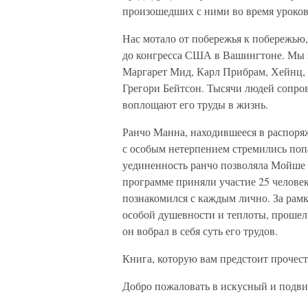
произошедших с ними во время уроков
Нас мотало от побережья к побережью,
до конгресса США в Вашингтоне. Мы в
Маргарет Мид, Карл Прибрам, Хейнц,
Грегори Бейтсон. Тысячи людей сопров
воплощают его труды в жизнь.
Ранчо Манна, находившееся в распоряж
с особым нетерпением стремились поп
уединенность ранчо позволяла Мойше д
программе приняли участие 25 человек
познакомился с каждым лично. За рам
особой душевности и теплоты, прошел
он вобрал в себя суть его трудов.
Книга, которую вам предстоит прочест
Добро пожаловать в искусный и подв