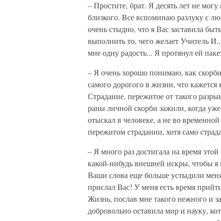
– Простите, брат. Я десять лет не мог
близкого. Все вспоминаю разлуку с лю
очень стыдно, что я Вас заставила быт
выполнить то, чего желает Учитель И.,
мне одну радость... Я протянул ей паке
– Я очень хорошо понимаю, как скорбит
самого дорогого в жизни, что кажется
Страдание, пережитое от такого разрыв
раны личной скорби зажили, когда уже
отыскал в человеке, а не во временной
пережитом страдании, хотя само страд
– Я много раз достигала на время этой
какой-нибудь внешней искры, чтобы я 
Ваши слова еще больше устыдили меня.
прислал Вас! У меня есть время прийти
Жизнь, послав мне такого нежного и за
добровольно оставила мир и науку, ко