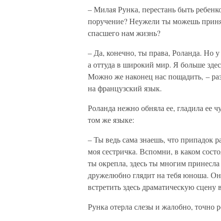
– Милая Рунка, перестань быть ребенко
поручение? Неужели ты можешь принят
спасшего нам жизнь?
– Да, конечно, ты права, Роланда. Но у
а оттуда в широкий мир. Я больше здес
Можно же наконец нас пощадить, – раз
на французский язык.
Роланда нежно обняла ее, гладила ее ч
том же языке:
– Ты ведь сама знаешь, что припадок р
моя сестричка. Вспомни, в каком состо
ты окрепла, здесь ты многим принесла
дружелюбно глядит на тебя юноша. Он 
встретить здесь драматическую сцену 
Рунка отерла слезы и жалобно, точно р