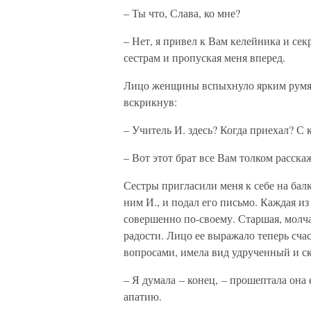
– Ты что, Слава, ко мне?
– Нет, я привел к Вам келейника и сек
сестрам и пропуская меня вперед.
Лицо женщины вспыхнуло ярким румянц
вскрикнув:
– Учитель И. здесь? Когда приехал? С 
– Вот этот брат все Вам толком расскаж
Сестры пригласили меня к себе на балк
ним И., и подал его письмо. Каждая из
совершенно по-своему. Старшая, молча
радости. Лицо ее выражало теперь счас
вопросами, имела вид удрученный и с
– Я думала – конец, – прошептала она 
апатию.