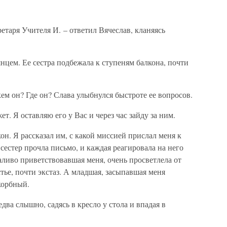
ретаря Учителя И. – ответил Вячеслав, кланяясь
ем. Ее сестра подбежала к ступеням балкона, почти
кем он? Где он? Слава улыбнулся быстроте ее вопросов.
ет. Я оставляю его у Вас и через час зайду за ним.
он. Я рассказал им, с какой миссией прислал меня к
 сестер прочла письмо, и каждая реагировала на него
ливо приветствовавшая меня, очень просветлела от
тье, почти экстаз. А младшая, засыпавшая меня
корбный.
едва слышно, садясь в кресло у стола и впадая в