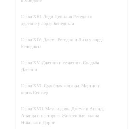
в Лондоне
Глава XIII. Леди Цецилия Ретедли в
деревне у лорда Бенедикта
Глава XIV. Джемс Ретедли и Лиза у лорда
Бенедикта
Глава XV. Дженни и ее жених. Свадьба
Дженни
Глава XVI. Судебная контора. Мартин и
князь Сенжер
Глава XVII. Мать и дочь. Джемс и Ананда.
Ананда и пасторша. Жизненные планы
Николая и Дории