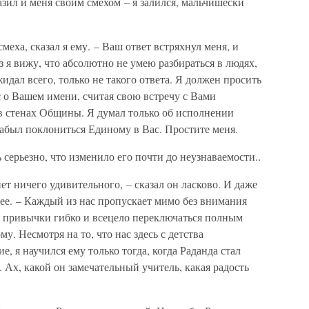
разил и меня своим смехом – я залился, мальчишески
меха, сказал я ему. – Ваш ответ встряхнул меня, и
аз я вижу, что абсолютно не умею разбираться в людях,
идал всего, только не такого ответа. Я должен просить
с о Вашем имени, считая свою встречу с Вами
в стенах Общины. Я думал только об исполнении
забыл поклониться Единому в Вас. Простите меня.
ь серьезно, что изменило его почти до неузнаваемости..
т ничего удивительного, – сказал он ласково. И даже
плее. – Каждый из нас пропускает мимо без внимания
л привычки гибко и всецело переключаться полным
у. Несмотря на то, что нас здесь с детства
, я научился ему только тогда, когда Раданда стал
 Ах, какой он замечательный учитель, какая радость