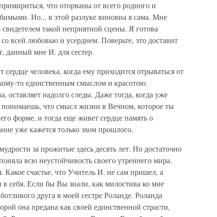
у примириться, что оторваны от всего родного и
бимыми. Но... в этой разлуке виновна я сама. Мне
ь свидетелем такой неприятной сцены. Я готова
 со всей любовью и усердием. Поверьте, это доставит
т, данный мне И. для сестер.
 сердце человека, когда ему приходится отрываться от
 кому-то единственным смыслом и красотою.
а, оставляет надолго следы. Даже тогда, когда уже
 понимаешь, что смысл жизни в Вечном, которое ты
 его форме, и тогда еще живет сердце память о
ание уже кажется только эхом прошлого.
 мудрости за прожитые здесь десять лет. Но достаточно
поняла всю неустойчивость своего утреннего мира.
 Какое счастье, что Учитель И. не сам пришел, а
 в себя. Если бы Вы знали, как милостива ко мне
ботливого друга в моей сестре Роланде. Роланда
торой она предана как своей единственной страсти,