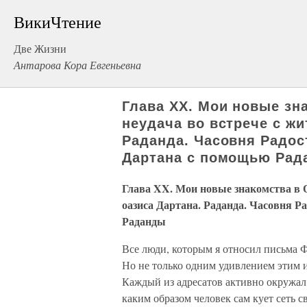
ВикиЧтение
Две Жизни
Антарова Кора Евгеньевна
Глава XX. Мои новые зн
неудача во встрече с жи
Раданда. Часовня Радос
Дартана с помощью Рад
Глава XX. Мои новые знакомства в О
оазиса Дартана. Раданда. Часовня 
Раданды
Все люди, которым я относил письма 
Но не только одним удивлением этим и
Каждый из адресатов активно окружал 
каким образом человек сам кует сеть 