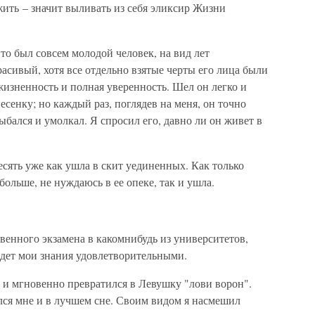
жить – значит выливать из себя эликсир Жизни
то был совсем молодой человек, на вид лет
асивый, хотя все отдельно взятые черты его лица были
жизненность и полная уверенность. Шел он легко и
сенку; но каждый раз, поглядев на меня, он точно
ыбался и умолкал. Я спросил его, давно ли он живет в
десять уже как ушла в скит уединенных. Как только
больше, не нуждаюсь в ее опеке, так и ушла.
твенного экзамена в какомнибудь из университетов,
айдет мои знания удовлетворительными.
 и мгновенно превратился в Левушку "лови ворон".
ился мне и в лучшем сне. Своим видом я насмешил