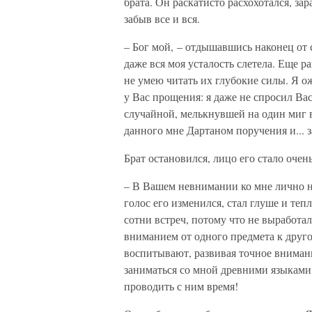
брата. Он раскатисто расхохотался, за
забыв все и вся.
– Бог мой, – отдышавшись наконец от с
даже вся моя усталость слетела. Еще р
не умею читать их глубокие силы. Я ож
у Вас прощения: я даже не спросил Ва
случайной, мелькнувшей на один миг 
данного мне Дартаном поручения и... 
Брат остановился, лицо его стало очен
– В Вашем невнимании ко мне лично не
голос его изменился, стал глуше и те
сотни встреч, потому что не выработа
вниманием от одного предмета к другом
воспитывают, развивая точное внимание
заниматься со мной древними языками.
проводить с ним время!