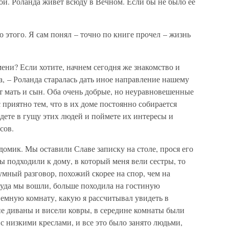
обой. Роланда живет всюду в Вечном. Если бы не было ее
о этого. Я сам понял – точно по книге прочел – жизнь
мени? Если хотите, начнем сегодня же знакомство и
а, – Роланда старалась дать иное направление нашему
ут мать и сын. Оба очень добрые, но неуравновешенные
 приятно тем, что в их доме постоянно собирается
адете в гущу этих людей и поймете их интересы и
сов.
омик. Мы оставили Славе записку на столе, прося его
ы подходили к дому, в который меня вели сестры, то
мный разговор, похожий скорее на спор, чем на
уда мы вошли, больше походила на гостиную
емную комнату, какую я рассчитывал увидеть в
 диваны и висели ковры, в середине комнаты были
с низкими креслами, и все это было занято людьми,