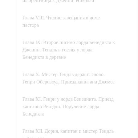
Флорентийца к Дженни. Николай
Глава VIII. Чтение завещания в доме
пастора
Глава IX. Второе письмо лорда Бенедикта к
Дженни. Тендль в гостях у лорда
Бенедикта в деревне
Глава X. Мистер Тендль держит слово.
Генри Оберсвоуд. Приезд капитана Джемса
Глава XI. Генри у лорда Бенедикта. Приезд
капитана Ретедли. Поручение лорда
Бенедикта
Глава XII. Дория, капитан и мистер Тендль