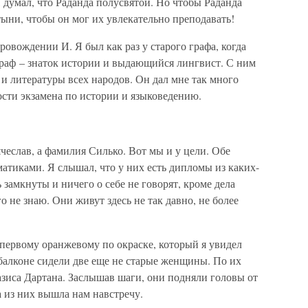
Я думал, что Раданда полусвятой. Но чтобы Раданда
тыни, чтобы он мог их увлекательно преподавать!
ровождении И. Я был как раз у старого графа, когда
раф – знаток истории и выдающийся лингвист. С ним
и литературы всех народов. Он дал мне так много
ости экзамена по истории и языковедению.
чеслав, а фамилия Силько. Вот мы и у цели. Обе
атиками. Я слышал, что у них есть дипломы из каких-
ь замкнуты и ничего о себе не говорят, кроме дела
о не знаю. Они живут здесь не так давно, не более
ервому оранжевому по окраске, который я увидел
балконе сидели две еще не старые женщины. По их
оазиса Дартана. Заслышав шаги, они подняли головы от
а из них вышла нам навстречу.