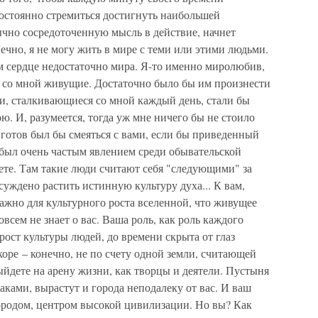
постоянно стремиться достигнуть наибольшей
ычно сосредоточенную мысль в действие, начнет
ечно, я не могу жить в мире с теми или этими людьми.
ем сердце недостаточно мира. Я-то именно миролюбив,
 со мной живущие. Достаточно было бы им произнести
и, сталкивающиеся со мной каждый день, стали бы
 И, разумеется, тогда уж мне ничего бы не стоило
я готов был бы смеяться с вами, если бы приведенный
был очень частым явлением среди обывательской
дете. Там такие люди считают себя "следующими" за
суждено растить истинную культуру духа... К вам,
ажно для культурного роста вселенной, что живущее
совсем не знает о вас. Ваша роль, как роль каждого
рост культуры людей, до времени скрыта от глаз
коре – конечно, не по счету одной земли, считающей
ыйдете на арену жизни, как творцы и деятели. Пустыня
аками, вырастут и города неподалеку от вас. И ваш
ородом, центром высокой цивилизации. Но вы? Как