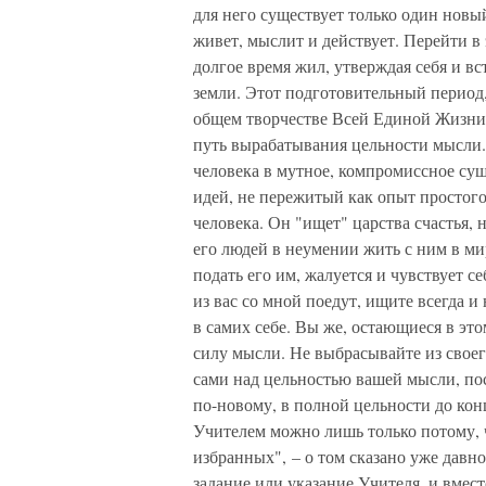
для него существует только один новы
живет, мыслит и действует. Перейти в 
долгое время жил, утверждая себя и в
земли. Этот подготовительный период
общем творчестве Всей Единой Жизни, 
путь вырабатывания цельности мысли.
человека в мутное, компромиссное су
идей, не пережитый как опыт простого
человека. Он "ищет" царства счастья,
его людей в неумении жить с ним в мир
подать его им, жалуется и чувствует 
из вас со мной поедут, ищите всегда и
в самих себе. Вы же, остающиеся в это
силу мысли. Не выбрасывайте из своего
сами над цельностью вашей мысли, по
по-новому, в полной цельности до конц
Учителем можно лишь только потому, ч
избранных", – о том сказано уже давно
задание или указание Учителя, и вмес