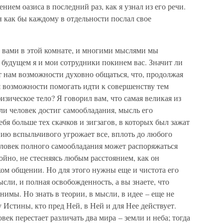
нием оазиса в последний раз, как я узнал из его речи.
 как бы каждому в отдельности послал свое
 с вами в этой комнате, и многими мыслями мы
 будущем я и мои сотрудники покинем вас. Значит ли
ст нам возможности духовно общаться, что, продолжая
 возможности помогать идти к совершенству тем
изическое тело? Я говорил вам, что самая великая из
ли человек достиг самообладания, мысль его
ебя больше тех скачков и зигзагов, в которых был зажат
ю вспыльчивого угрожает все, вплоть до любого
ловек полного самообладания может распоряжаться
йно, не стесняясь любым расстоянием, как он
ом общении. Но для этого нужны еще и чистота его
сли, и полная освобожденность, а вы знаете, что
имы. Но знать в теории, в мысли, в идее – еще не
у Истины, кто пред Ней, в Ней и для Нее действует.
ек перестает различать два мира – земли и неба; тогда