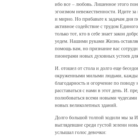
ибо все – любовь. Лишенное этого по
эгоизмом невежественности. Идите за 
и мирно. Но прибавьте к задачам дня п
активное содействие с трудом Единого
только тот, кто в себе знает закон доб
уедем. Нашими руками Жизнь оставляе
помощь вам, но признание вас сотруд
пионерами новых духовных устоев для
И. отошел от стола и долго еще беседо
окруженными милыми людьми, каждый 
благодарность и огорчение по поводу 
расставаться с нами в этот день. И. п
полюбоваться всеми новыми чудесами и
новых великолепных зданий.
Долго большой толпой ходили мы за И
выглядевшие среди густой зелени новы
услышал голос девочки: