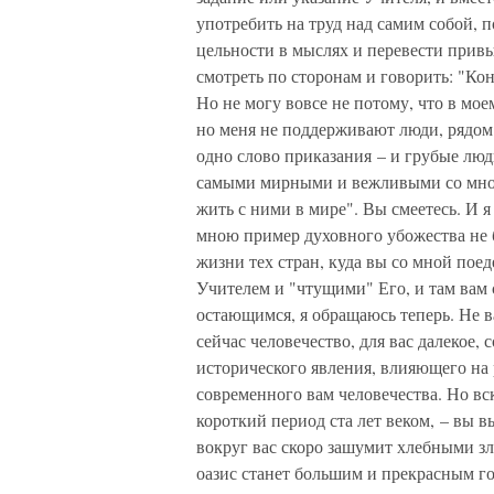
употребить на труд над самим собой, 
цельности в мыслях и перевести прив
смотреть по сторонам и говорить: "Кон
Но не могу вовсе не потому, что в мо
но меня не поддерживают люди, рядом
одно слово приказания – и грубые люд
самыми мирными и вежливыми со мною.
жить с ними в мире". Вы смеетесь. И 
мною пример духовного убожества не 
жизни тех стран, куда вы со мной пое
Учителем и "чтущими" Его, и там вам 
остающимся, я обращаюсь теперь. Не в
сейчас человечество, для вас далекое, 
исторического явления, влияющего на 
современного вам человечества. Но вс
короткий период ста лет веком, – вы в
вокруг вас скоро зашумит хлебными зл
оазис станет большим и прекрасным г