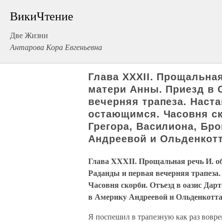
ВикиЧтение
Две Жизни
Антарова Кора Евгеньевна
Глава XXXII. Прощальная
матери Анны. Приезд в
вечерняя трапеза. Наст
остающимся. Часовня ск
Грегора, Василиона, Бро
Андреевой и Ольденкот
Глава XXXII. Прощальная речь И. о
Раданды и первая вечерняя трапеза
Часовня скорби. Отъезд в оазис Дарт
в Америку Андреевой и Ольденкотт
Я поспешил в трапезную как раз вовре