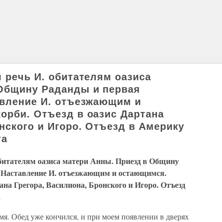
 речь И. обитателям оазиса
 Общину Раданды и первая
авление И. отъезжающим и
орби. Отъезд в оазис Дартана
нского и Игоро. Отъезд в Америку
та
битателям оазиса матери Анны. Приезд в Общину
. Наставление И. отъезжающим и остающимся.
ана Грегора, Василиона, Бронского и Игоро. Отъезд
а
мя. Обед уже кончился, и при моем появлении в дверях