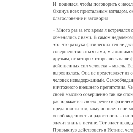
И. поднялся, чтобы поговорить с населе
Окинув всех пристальным взглядом, он
благословение и заговорил:
– Много раз за это время я встречался
обменялись с вами. В самом недалеком
это, что разлука физических тел не да
совершенствоваться сами, мы лишимся
друзьям, от которых оторвалось наше ф
действенных сил человека – мысль. Ес
выровнялась. Она не представляет из с
человек невыдержанный. Самообладани
ничтожного внешнего препятствия. Че
своей мыслью совершенно так же споко
распоряжается своею речью в физическ
преданности тем, кому он шлет свои мы
освобожденность и радостность – синон
значит знать в истине. Тот знает правд
Привыкнув действовать в Истине, челов