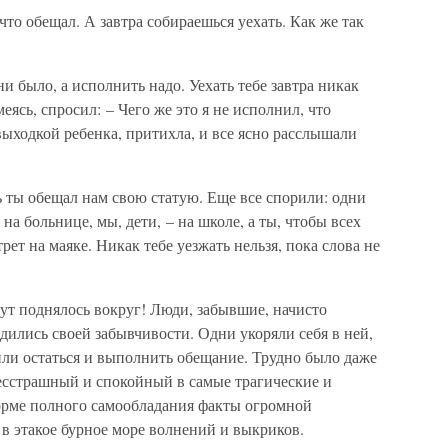
 что обещал. А завтра собираешься уехать. Как же так
ни было, а исполнить надо. Уехать тебе завтра никак
меясь, спросил: – Чего же это я не исполнил, что
выходкой ребенка, притихла, и все ясно расслышали
дь ты обещал нам свою статую. Еще все спорили: одни
 на больнице, мы, дети, – на школе, а ты, чтобы всех
ет на маяке. Никак тебе уезжать нельзя, пока слова не
тут поднялось вокруг! Люди, забывшие, начисто
ыдились своей забывчивости. Одни укоряли себя в ней,
или остаться и выполнить обещание. Трудно было даже
бесстрашный и спокойный в самые трагические и
рме полного самообладания факты огромной
 в этакое бурное море волнений и выкриков.