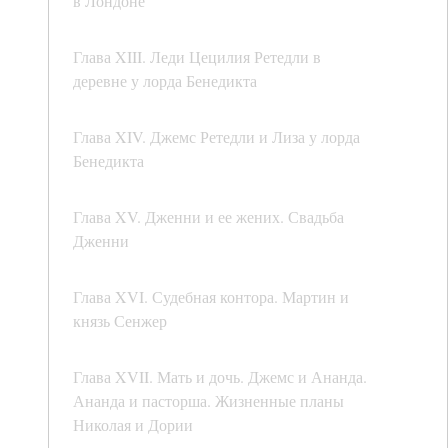
в Лондоне
Глава XIII. Леди Цецилия Ретедли в
деревне у лорда Бенедикта
Глава XIV. Джемс Ретедли и Лиза у лорда
Бенедикта
Глава XV. Дженни и ее жених. Свадьба
Дженни
Глава XVI. Судебная контора. Мартин и
князь Сенжер
Глава XVII. Мать и дочь. Джемс и Ананда.
Ананда и пасторша. Жизненные планы
Николая и Дории