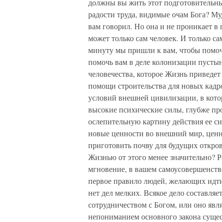
должны вы жить этот подготовительный
радости труда, видимые очам Бога? Му
вам говорил. Но она и не проникает в 
может только сам человек. И только с
минуту мы пришли к вам, чтобы помо
помочь вам в деле колонизации пустын
человечества, которое Жизнь приведет
помощи строительства для новых кадр
условий внешней цивилизации, в кото
высокие психические силы, глубже пр
ослепительную картину действия ее си
новые ценности во внешний мир, цен
приготовить почву для будущих откров
Жизнью от этого менее значительно? Ра
мгновение, в вашем самоусовершенство
первое правило людей, желающих идти
нет дел мелких. Всякое дело составляе
сотрудничеством с Богом, или оно явл
непониманием основного закона существ