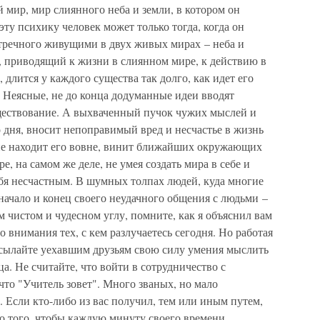
й мир, мир слиянного неба и земли, в котором он
эту психику человек может только тогда, когда он
стречного живущими в двух живых мирах – неба и
, приводящий к жизни в слиянном мире, к действию в
длится у каждого существа так долго, как идет его
 Неясные, не до конца додуманные идеи вводят
ществование. А выхваченный пучок чужих мыслей и
 дня, вносит непоправимый вред и несчастье в жизнь
 не находит его вовне, винит ближайших окружающих
е, на самом же деле, не умея создать мира в себе и
себя несчастным. В шумных толпах людей, куда многие
 начало и конец своего неудачного общения с людьми –
м чистом и чудесном углу, помните, как я объяснил вам
 внимания тех, с кем разлучаетесь сегодня. Но работая
сылайте уехавшим друзьям свою силу умения мыслить
а. Не считайте, что войти в сотрудничество с
то "Учитель зовет". Много званых, но мало
. Если кто-либо из вас получил, тем или иным путем,
то того, чтобы каждую минуту своего времени