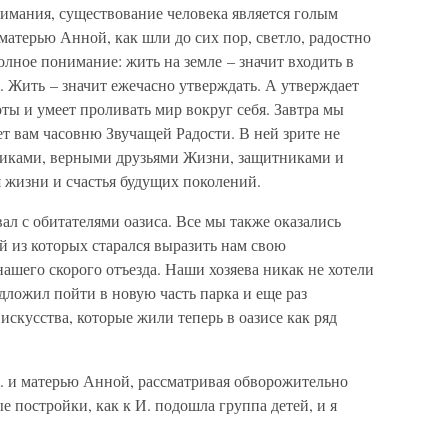
нимания, существование человека является голым
матерью Анной, как шли до сих пор, светло, радостно
олное понимание: жить на земле – значит входить в
. Жить – значит ежечасно утверждать. А утверждает
роты и умеет проливать мир вокруг себя. Завтра мы
т вам часовню Звучащей Радости. В ней зрите не
никами, верными друзьями Жизни, защитниками и
 жизни и счастья будущих поколений.
вал с обитателями оазиса. Все мы также оказались
из которых старался выразить нам свою
нашего скорого отъезда. Наши хозяева никак не хотели
редложил пойти в новую часть парка и еще раз
скусства, которые жили теперь в оазисе как ряд
. и матерью Анной, рассматривая обворожительно
е постройки, как к И. подошла группа детей, и я