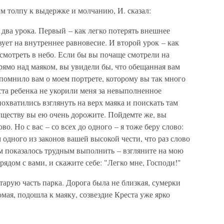
м толпу к выдержке и молчанию, И. сказал:
 два урока. Первый – как легко потерять внешнее
вует на внутреннее равновесие. И второй урок – как
 смотреть в небо. Если бы вы почаще смотрели на
прямо над маяком, вы увидели бы, что обещанная вам
апомнило вам о моем портрете, которому вы так много
уста ребенка не укорили меня за невыполненное
похватились взглянуть на верх маяка и поискать там
существу вы ею очень дорожите. Пойдемте же, вы
во. Но с вас – со всех до одного – я тоже беру слово:
 одного из законов вашей высокой чести, что раз слово
м показалось трудным выполнить – взгляните на мою
рядом с вами, и скажите себе: "Легко мне, Господи!"
старую часть парка. Дорога была не близкая, сумерки
омая, подошла к маяку, созвездие Креста уже ярко