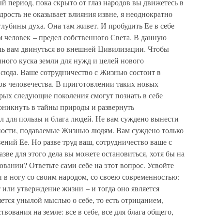
 период, пока скрыто от глаз народов вы движетесь в
дрость не оказывает влияния извне, я неоднократно
глубины духа. Она там живет. И пробудить Ее в себе
ам человек – предел собственного Света. В данную
чь вам двинуться во внешней Цивилизации. Чтобы
ного куска земли для нужд и целей нового
 сюда. Ваше сотрудничество с Жизнью состоит в
ов человечества. В приготовлении таких новых
рых следующие поколения смогут познать в себе
оникнуть в тайны природы и развернуть
л для пользы и блага людей. Не вам суждено вынести
ности, подаваемые Жизнью людям. Вам суждено только
ений Ее. Но разве труд ваш, сотрудничество ваше с
зве для этого дела вы можете остановиться, хотя бы на
вании? Ответьте сами себе на этот вопрос. Усвойте
 в ногу со своим народом, со своею современностью:
т или утверждение жизни – и тогда оно является
яется унылой мыслью о себе, то есть отрицанием,
ования на земле: все в себе, все для блага общего,