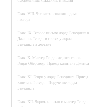
Флорентийца к Дженни. Николай
Глава VIII. Чтение завещания в доме
пастора
Глава IX. Второе письмо лорда Бенедикта к
Дженни. Тендль в гостях у лорда
Бенедикта в деревне
Глава X. Мистер Тендль держит слово.
Генри Оберсвоуд. Приезд капитана Джемса
Глава XI. Генри у лорда Бенедикта. Приезд
капитана Ретедли. Поручение лорда
Бенедикта
Глава XII. Дория, капитан и мистер Тендль