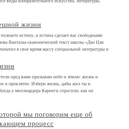
все виды изобразительного искусства, литературы,
пешной жизни
познаете истину, и истина сделает вас свободными
Слова Ванталы»(канонический текст школы «Дао Цзи
елопатил в свое время массу специальной литературы и
изни
тели пред вами призываю небо и землю: жизнь и
ие и проклятие. Избери жизнь, дабы жил ты и
 Когда у миллиардера Карнеги спросили, как он
которой мы поговорим еще об
скающем процесс