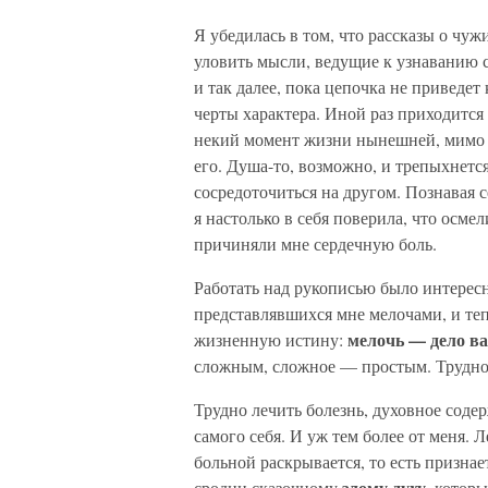
Я убедилась в том, что рассказы о чу
уловить мысли, ведущие к узнаванию с
и так далее, пока цепочка не приведе
черты характера. Иной раз приходится
некий момент жизни нынешней, мимо ко
его. Душа-то, возможно, и трепыхнетс
сосредоточиться на другом. Познавая с
я настолько в себя поверила, что осме
причиняли мне сердечную боль.
Работать над рукописью было интересн
представлявшихся мне мелочами, и теп
мелочь — дело ва
жизненную истину:
сложным, сложное — простым. Трудное
Трудно лечить болезнь, духовное соде
самого себя. И уж тем более от меня. 
больной раскрывается, то есть призна
злому духу
сродни сказочному
, котор