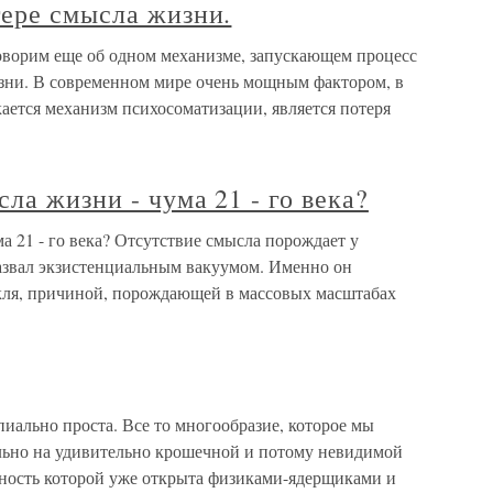
тере смысла жизни.
говорим еще об одном механизме, запускающем процесс
зни. В современном мире очень мощным фактором, в
кается механизм психосоматизации, является потеря
ла жизни - чума 21 - го века?
а 21 - го века? Отсутствие смысла порождает у
назвал экзистенциальным вакуумом. Именно он
кля, причиной, порождающей в массовых масштабах
ально проста. Все то многообразие, которое мы
льно на удивительно крошечной и потому невидимой
ность которой уже открыта физиками-ядерщиками и