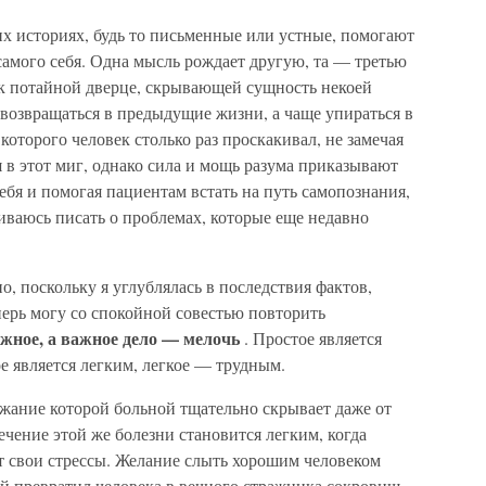
жих историях, будь то письменные или устные, помогают
амого себя. Одна мысль рождает другую, та — третью
т к потайной дверце, скрывающей сущность некоей
 возвращаться в предыдущие жизни, а чаще упираться в
торого человек столько раз проскакивал, не замечая
я в этот миг, однако сила и мощь разума приказывают
ебя и помогая пациентам встать на путь самопознания,
ливаюсь писать о проблемах, которые еще недавно
о, поскольку я углублялась в последствия фактов,
ерь могу со спокойной совестью повторить
жное, а важное дело — мелочь
. Простое является
 является легким, легкое — трудным.
ржание которой больной тщательно скрывает даже от
Лечение этой же болезни становится легким, когда
ет свои стрессы. Желание слыть хорошим человеком
ый превратил человека в вечного стражника сокровищ