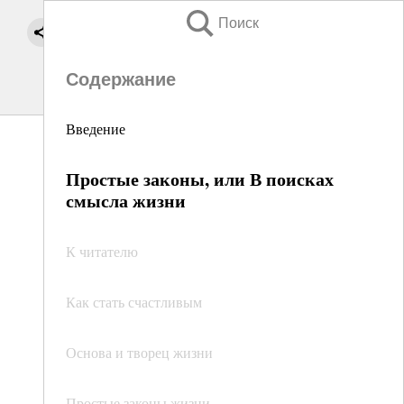
Поиск
Содержание
Введение
Простые законы, или В поисках
смысла жизни
К читателю
Как стать счастливым
Основа и творец жизни
Простые законы жизни