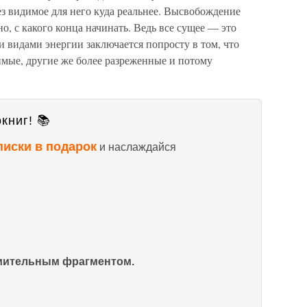
ез видимое для него куда реальнее. Высвобождение
о, с какого конца начинать. Ведь все сущее — это
 видами энергии заключается попросту в том, что
имые, другие же более разреженные и потому
книг! 📚
писки в подарок
и наслаждайся
омительным фрагментом.