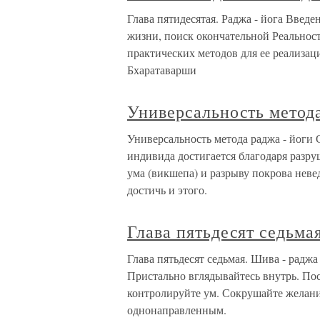
Глава пятидесятая. Раджа - йога Введ
жизни, поиск окончательной Реальнос
практических методов для ее реализац
Бхаратаварши
Универсальность метода
Универсальность метода раджа - йоги
индивида достигается благодаря разр
ума (викшепа) и разрыву покрова неве
достичь и этого.
Глава пятьдесят седьмая
Глава пятьдесят седьмая. Шива - раджа
Пристально вглядывайтесь внутрь. По
контролируйте ум. Сокрушайте желани
однонаправленным.