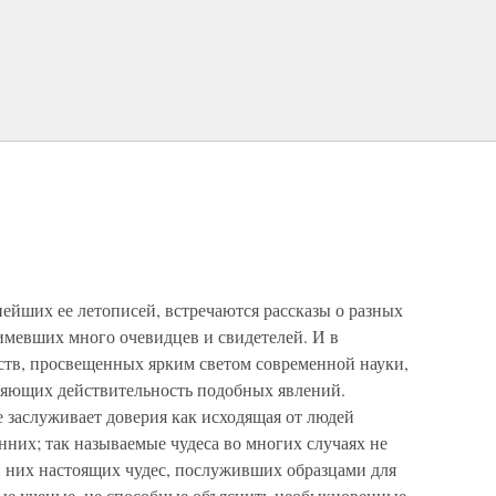
нейших ее летописей, встречаются рассказы о разных
имевших много очевидцев и свидетелей. И в
ств, просвещенных ярким светом современной науки,
еряющих действительность подобных явлений.
 заслуживает доверия как исходящая от людей
них; так называемые чудеса во многих случаях не
 них настоящих чудес, послуживших образцами для
е ученые, не способные объяснить необыкновенные