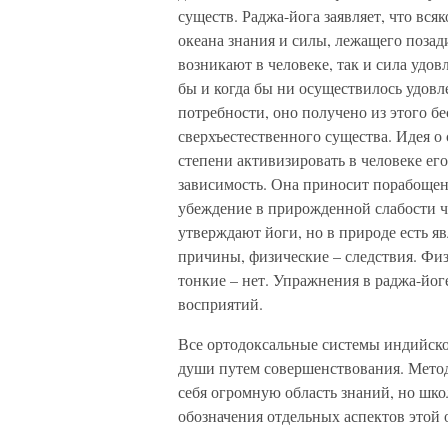
существ. Раджа-йога заявляет, что вся
океана знания и силы, лежащего позад
возникают в человеке, так и сила удов
бы и когда бы ни осуществилось удов
потребности, оно получено из этого бе
сверхъестественного существа. Идея о
степени активизировать в человеке ег
зависимость. Она приносит порабощенн
убеждение в прирожденной слабости че
утверждают йоги, но в природе есть я
причины, физические – следствия. Фи
тонкие – нет. Упражнения в раджа-йог
восприятий.
Все ортодоксальные системы индийск
души путем совершенствования. Метод
себя огромную область знаний, но шко
обозначения отдельных аспектов этой 