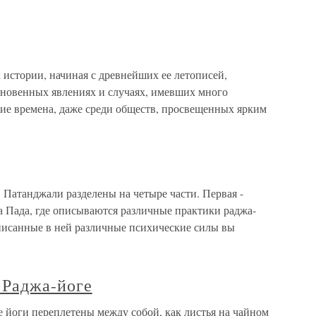
истории, начиная с древнейших ее летописей,
кновенных явлениях и случаях, имевших много
шие времена, даже среди обществ, просвещенных ярким
Патанджали разделены на четыре части. Первая -
а Пада, где описываются различные практики раджа-
описанные в ней различные психические силы вы
в Раджа-йоге
се йоги переплетены между собой, как листья на чайном