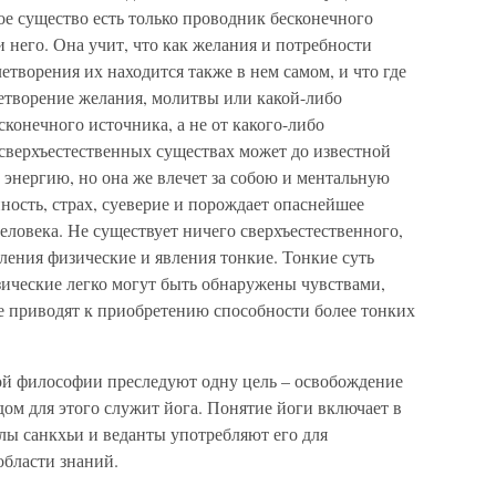
кое существо есть только проводник бесконечного
и него. Она учит, что как желания и потребности
летворения их находится также в нем самом, и что где
летворение желания, молитвы или какой-либо
сконечного источника, а не от какого-либо
 сверхъестественных существах может до известной
о энергию, но она же влечет за собою и ментальную
ость, страх, суеверие и порождает опаснейшее
ловека. Не существует ничего сверхъестественного,
вления физические и явления тонкие. Тонкие суть
зические легко могут быть обнаружены чувствами,
е приводят к приобретению способности более тонких
ой философии преследуют одну цель – освобождение
ом для этого служит йога. Понятие йоги включает в
лы санкхьи и веданты употребляют его для
области знаний.