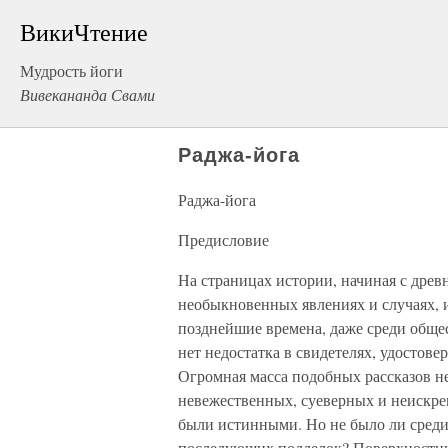
ВикиЧтение
Мудрость йоги
Вивекананда Свами
Раджа-йога
Раджа-йога
Предисловие
На страницах истории, начиная с древ
необыкновенных явлениях и случаях, 
позднейшие времена, даже среди обще
нет недостатка в свидетелях, удостов
Огромная масса подобных рассказов не
невежественных, суеверных и неискрен
были истинными. Но не было ли среди
последующих подделок? Поверхностны