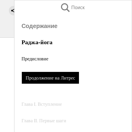
Поиск
Содержание
Раджа-йога
Предисловие
Продолжение на Литрес
Глава I. Вступление
Глава II. Первые шаги