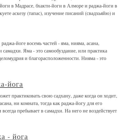
-йоги в Мадрасе, бхакти-йоги в Алморе и раджа-йоги в
уете аскезу (тапас), изучение писаний (свадхьяйю) и
раджа-йоге восемь частей - яма, нияма, асана,
 и самадхи. Яма - это самообуздание, или практика
целомудрия и благорасположенности. Нияма - это
жа-йога
ожет практиковать свою садхану, даже когда он ходит,
асана, ни комната, тогда как раджа-йогу для его
 всегда пребывает в самадхи. На него не воздействует
а - йога