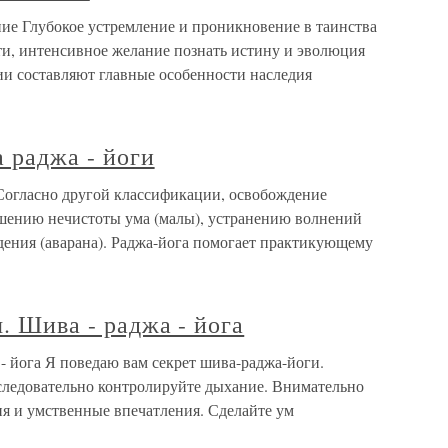
ение Глубокое устремление и проникновение в таинства
ти, интенсивное желание познать истину и эволюция
ии составляют главные особенности наследия
 раджа - йоги
 Согласно другой классификации, освобождение
ушению нечистоты ума (малы), устранению волнений
дения (аварана). Раджа-йога помогает практикующему
. Шива - раджа - йога
 - йога Я поведаю вам секрет шива-раджа-йоги.
следовательно контролируйте дыхание. Внимательно
я и умственные впечатления. Сделайте ум