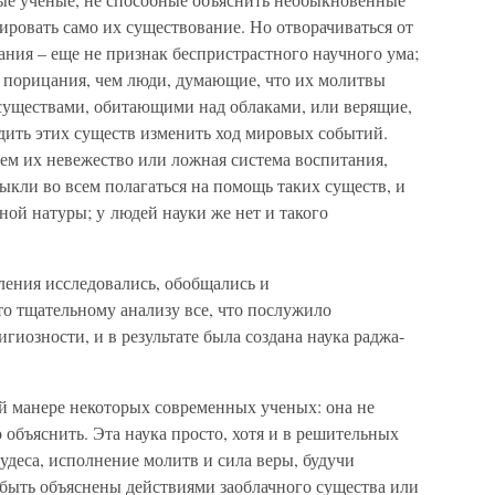
ировать само их существование. Но отворачиваться от
ания – еще не признак беспристрастного научного ума;
 порицания, чем люди, думающие, что их молитвы
существами, обитающими над облаками, или верящие,
дить этих существ изменить ход мировых событий.
м их невежество или ложная система воспитания,
выкли во всем полагаться на помощь таких существ, и
ной натуры; у людей науки же нет и такого
ления исследовались, обобщались и
о тщательному анализу все, что послужило
гиозности, и в результате была создана наука раджа-
ой манере некоторых современных ученых: она не
 объяснить. Эта наука просто, хотя и в решительных
удеса, исполнение молитв и сила веры, будучи
 быть объяснены действиями заоблачного существа или