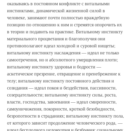
оказываясь в постоянном конфликте с витальными
инстинктами, динамической жизненной силой в
человеке, занимают почти полностью враждебную
позицию по отношению к ним и стремятся опорочить их
в теории и подавить на практике. Витальному инстинкту
материального процветания и благополучия они
противополагают идеал холодной и суровой нищеты;
витальному инстинкту наслаждения — идеал не только
самоотречения, но и абсолютного умерщвления плоти;
витальному инстинкту здоровья и бодрости —
аскетическое презрение, отвращение и пренебрежение к
телу; витальному инстинкту постоянного действия и
созидания — идеал покоя и бездействия, пассивности,
созерцательности; витальному инстинкту силы, роста,
власти, господства, завоевания — идеал смиренности,
самоуничижения, покорности, кроткой безобидности,
безропотности в страданиях; витальному инстинкту пола,
от которого зависит продолжение человеческого рода, —
идеал бесплодного целомудрия и безбрачия; социальному