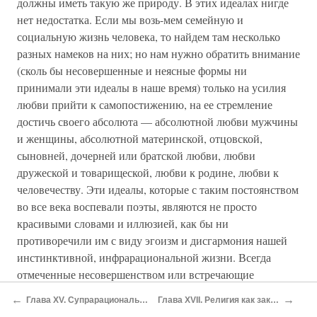
должны иметь такую же природу. В этих идеалах нигде
нет недостатка. Если мы возь-мем семейную и
социальную жизнь человека, то найдем там несколько
разных намеков на них; но нам нужно обратить внимание
(сколь бы несовершенные и неясные формы ни
принимали эти идеалы в наше время) только на усилия
любви прийти к самопостижению, на ее стремление
достичь своего абсолюта — абсолютной любви мужчины
и женщины, абсолютной материнской, отцовской,
сыновней, дочерней или братской любви, любви
дружеской и товарищеской, любви к родине, любви к
человечеству. Эти идеалы, которые с таким постоянством
во все века воспевали поэты, являются не просто
красивыми словами и иллюзией, как бы ни
противоречили им с виду эгоизм и дисгармония нашей
инстинктивной, инфрарациональной жизни. Всегда
отмеченные несовершенством или встречающие
противодействие витальных импульсов, они все равно
←
→
Глава XV. Супрарациональное благо
Глава XVII. Религия как закон жизни
остаются божественными возможностями и могут стать