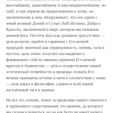
высочайшему, широчайшему и наисовершеннейшему «я»
(self), и при первом же прикосновении к этому «я»,
заключенному в нем, обнаруживает, что оно едино с
некой великой Душой и Сутью (Self) Истины, Добра и
Красоты, заключенной в мире, которую мы называем
именем Бога. Постичь Бога как духовное присутствие —
цель религии; прийти к гармонии с Его вечной
природой, явленной как справедливость, любовь, сила и
чистота, цель этики; получать наслаждение и
формировать себя по законам гармонии Его вечной
красоты и блаженства — цель и осуществление нашей
эстетической потребности и природы; познать Его
вечные принципы истины и жить в соответствии с ними
— цель науки и философии, а равно и всей нашей
настойчивой тяги к знанию.
Но все это, похоже, лежит за пределами нашего обычного
и привычного существования; это уровень, до которого
мы силимся развиться, но он как будто не имеет ничего