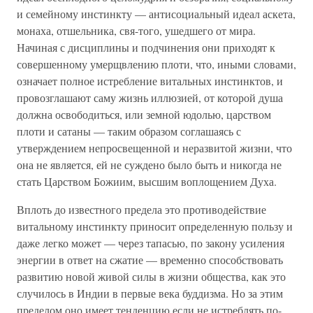
и семейному инстинкту — антисоциальный идеал аскета,
монаха, отшельника, свя-того, ушедшего от мира.
Начиная с дисциплины и подчинения они приходят к
совершенному умерщвлению плоти, что, иными словами,
означает полное истребление витальных инстинктов, и
провозглашают саму жизнь иллюзией, от которой душа
должна освободиться, или земной юдолью, царством
плоти и сатаны — таким образом соглашаясь с
утверждением непросвещенной и неразвитой жизни, что
она не является, ей не суждено было быть и никогда не
стать Царством Божиим, высшим воплощением Духа.
Вплоть до известного предела это противодействие
витальному инстинкту приносит определенную пользу и
даже легко может — через тапасью, по закону усиления
энергии в ответ на сжатие — временно способствовать
развитию новой живой силы в жизни общества, как это
случилось в Индии в первые века буддизма. Но за этим
пределом оно имеет тенденцию если не истреблять по-