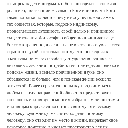
от мирских дел и подумать о Боге; но сделать всю жизнь
религией, постоянной мыслью о Боге и поисками Бога —
такая попытка по-настоящему не осуществлена даже в
тех обществах, которые, подобно индийскому,
провозглашают духовность своей целью и принципом
существования. Философию общество принимает еще
более отстраненно; и если в наше время оно и увлекается
страстно наукой, то только потому, что последняя в
значительной мере способствует удовлетворению его
витальных желаний, потребностей и интересов; однако к
поискам жизни, всецело подчиненной науке, оно
обращается не больше, чем к поискам жизни всецело
этической. Более серьезную попытку продвинуться в
любом из этих направлений общество предоставляет
совершить индивиду, немногим избранным личностям и
индивидам определенного типа святому, этическому
человеку, художнику, мыслителю, религиозному
человеку; оно отводит им место в жизни, выражает свое
некоторое почтение, выделяет пространство для их