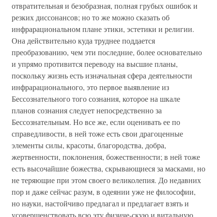
отвратительная и безобразная, полная грубых ошибок и
резких диссонансов; но то же можно сказать об
инфрарациональном плане этики, эстетики и религии.
Она действительно куда труднее поддается
преобразованию, чем эти последние, более основательно
и упрямо противится переводу на высшие планы,
поскольку жизнь есть изначальная сфера деятельности
инфрарационального, это первое выявление из
Бессознательного того сознания, которое на шкале
планов сознания следует непосредственно за
Бессознательным. Но все же, если оценивать ее по
справедливости, в ней тоже есть свои драгоценные
элементы силы, красоты, благородства, добра,
жертвенности, поклонения, божественности; в ней тоже
есть высочайшие божества, скрывающиеся за масками, но
не теряющие при этом своего великолепия. До недавних
пор и даже сейчас разум, в одеянии уже не философии,
но науки, настойчиво предлагал и предлагает взять и
усовершенствовать всю эту физиче-скую и витальную