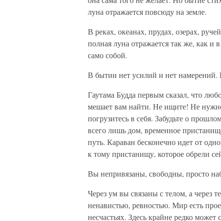
луна отражается повсюду на земле.
В реках, океанах, прудах, озерах, руче
полная луна отражается так же, как и 
само собой.
В бытии нет усилий и нет намерений. 
Гаутама Будда первым сказал, что люб
мешает вам найти. Не ищите! Не нужно 
погрузитесь в себя. Забудьте о прошлом
всего лишь дом, временное пристанище
путь. Караван бесконечно идет от одно
к тому пристанищу, которое обрели сей
Вы непривязаны, свободны, просто набл
Через ум вы связаны с телом, а через т
ненавистью, ревностью. Мир есть прое
несчастьях. Здесь крайне редко может 