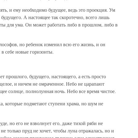
ять, и ему необходимо будущее, ведь это проекция. Ум
 будущего. А настоящее так скоротечно, всего лишь
ты для ума. Он может работать либо в прошлом, либо в
ософов, но ребенок изменил всю его жизнь, и он
л в себе новые горизонты.
ет прошлого, будущего, настоящего, а есть просто
 целое, и ничем не омраченное. Небо не царапают
ее солнце, полнолунная ночь. Небо все время чистое.
а, которые подметают ступени храма, но шум не
де, но его не взволнует его, даже тихой ряби не
 не только пруд не хочет, чтобы луна отражалась, но и
хийно создает прекрасное явление: одна единственная