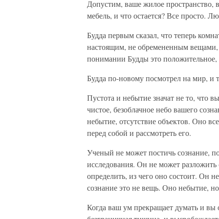
Допустим, ваше жилое пространство, 
мебель, и что остается? Все просто. Лю
Будда первым сказал, что теперь комна
настоящим, не обремененным вещами, п
понимании Будды это положительное, 
Будда по-новому посмотрел на мир, и 
Пустота и небытие значат не то, что 
чистое, безоблачное небо вашего созна
небытие, отсутствие объектов. Оно вс
перед собой и рассмотреть его.
Ученый не может постичь сознание, по
исследования. Он не может разложить
определить, из чего оно состоит. Он не
сознание это не вещь. Оно небытие, но
Когда ваш ум прекращает думать и вы о
безграничная тишина, и высвобождаетс