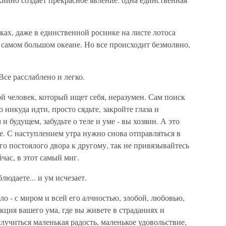
йках, даже в единственной росинке на листе лотоса
в самом большом океане. Но все происходит безмолвно,
Все расслаблено и легко.
ой человек, который ищет себя, неразумен. Сам поиск
никуда идти, просто сядьте, закройте глаза и
 и будущем, забудьте о теле и уме - вы хозяин. А это
. С наступлением утра нужно снова отправляться в
го постоялого двора к другому, так не привязывайтесь
час, в этот самый миг.
юдаете... и ум исчезает.
ело - с миром и всей его алчностью, злобой, любовью,
кция вашего ума, где вы живете в страданиях и
случиться маленькая радость, маленькое удовольствие,