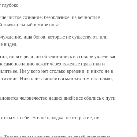
т глубоко.
аше чистое сознание: безоблачное, из вечности в
ый значительный в мире опыт.
блуждение, ища богов, которые не существуют, или
е видел.
тил, но все религии объединились в сговоре увлечь вас
ть к самопознанию лежит через тяжелые практики и
ить ее. Ни у кого нет столько времени, и никто не в
стязание. Никто не становится мазохистом настолько,
ановится человечество наших дней: все сбились с пути
атиться к себе. Это не находка, не открытие, не
. Только это вы можете сделать со своей сущностью,