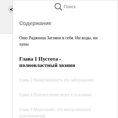
Поиск
Содержание
Ошо Раджниш Загляни в себя. Ни воды, ни
луны
Глава 1 Пустота -
полновластный хозяин
Глава 2 Нравственность это заблуждение
Глава 4 Просветление ведет к угасанию
Глава 5 Медитация - это метод полного
освобождения