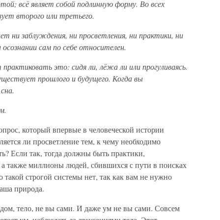
той; всё являет собой подлинную форму. Во всех
твует второго или третьего.
т ни заблуждения, ни просветления, ни практики, ни
и осознании сам по себе относителен.
 практиковать это: сидя ли, лёжа ли или прогуливаясь.
 существует прошлого и будущего. Когда вы
сна.
м.
прос, который впервые в человеческой истории
ляется ли просветление тем, к чему необходимо
ть? Если так, тогда должны быть практики,
 а также миллионы людей, сбившихся с пути в поисках
о такой строгой системы нет, так как вам не нужно
ваша природа.
 дом, тело, не вы сами. И даже ум не вы сами. Совсем
отает ум, наблюдать за движениями тела. Этот