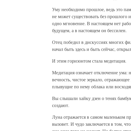
Уму необходимо прошлое, ведь это пам
не может существовать без прошлого и
одно мгновение. В настоящем нет рабо
будущем, а в настоящем он бессилен.
Отец победил в дискуссиях многих фил
начал быть здесь и быть сейчас, откры
И этим горизонтом стала медитация.
Медитация означает отключение ума: н
вечность, чистое зеркало, отражающее
плывущие по нему облака или восходящ
Вы слышали хайку дзен о тенях бамбук
создают.
Луна отражается в самом маленьком пру
вызовет. И чудо заключается в том, что
она сама того не желает. Но бытие сти