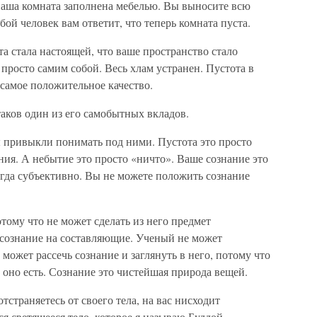
ваша комната заполнена мебелью. Вы выносите всю
бой человек вам ответит, что теперь комната пуста.
та стала настоящей, что ваше пространство стало
росто самим собой. Весь хлам устранен. Пустота в
самое положительное качество.
таков один из его самобытных вкладов.
вы привыкли понимать под ними. Пустота это просто
ния. А небытие это просто «ничто». Ваше сознание это
егда субъективно. Вы не можете положить сознание
тому что не может сделать из него предмет
 сознание на составляющие. Ученый не может
 может рассечь сознание и заглянуть в него, потому что
 оно есть. Сознание это чистейшая природа вещей.
тстраняетесь от своего тела, на вас нисходит
я светящееся тело, которое я называю Буддой.