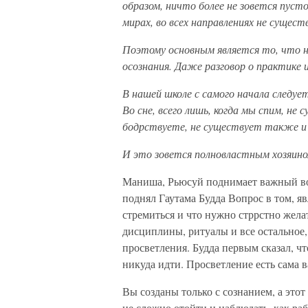
образом, ничто более не зовется пусто
мирах, во всех направлениях не сущес
Поэтому основным является то, что не
осознания. Даже разговор о практике 
В нашей школе с самого начала следует
Во сне, всего лишь, когда мы спим, не
бодрствуете, не существует также и 
И это зовется полновластным хозяино
Маниша, Рьюсуй поднимает важный во
поднял Гаутама Будда Вопрос в том, яв
стремиться и что нужно стррстно жела
дисциплины, ритуалы и все остальное,
просветления. Будда первым сказал, чт
никуда идти. Просветление есть сама 
Вы созданы только с сознанием, а этот
не сложно отойти и наблюдать, как раб