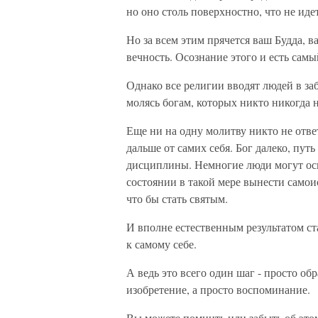
но оно столь поверхностно, что не иде
Но за всем этим прячется ваш Будда, в
вечность. Осознание этого и есть сам
Однако все религии вводят людей в за
молясь богам, которых никто никогда н
Еще ни на одну молитву никто не отве
дальше от самих себя. Бог далеко, пу
дисциплины. Немногие люди могут осил
состоянии в такой мере вынести самои
что бы стать святым.
И вполне естественным результатом ст
к самому себе.
А ведь это всего один шаг - просто обр
изобретение, а просто воспоминание.
Вы можете помнить или забыть об этом