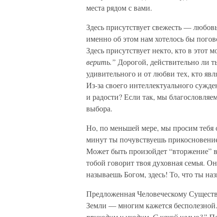
места рядом с вами.
Здесь присутствует свежесть — любовь
именно об этом нам хотелось бы погов
Здесь присутствует некто, кто в этот 
верить.”
Дорогой, действительно ли ты
удивительного и от любви тех, кто явл
Из-за своего интеллектуального сужден
и радости? Если так, мы благословляем
выбора.
Но, по меньшей мере, мы просим тебя 
минут ты почувствуешь прикосновение
Может быть произойдет “вторжение” в с
тобой говорит твоя духовная семья. Он
называешь Богом, здесь! То, что ты на
Предложенная Человеческому Существу
Земли — многим кажется бесполезной.
приходим и уходим. С какой целью?”
По