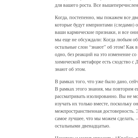
для вашего роста. Все вышеперечислен
Когда, постепенно, мы покажем все две
которые будут импринтами (следами) 
ваши кармические признаки, и все он
мы еще не обсуждали: Когда любым обр
остальные слои “знают” об этом! Как 
одно, без реакций на это изменение со
химической метафоре есть сходство с 
знают об этом.
В рамках того, что уже было дано, сей
В рамках этого знания, мы повторим ещ
рассматривать изолированно. Вы не мо
изучать их только вместе, поскольку он
межпространственная достоверность. Э
самое лучшее, что мы можем сделать, 
остальными двенадцатью.
Некотор
ые
могут спросить
: “Крайон, 