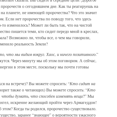
 пророчеств о сегодняшнем дне. Как ты реагируешь на
 на планете, не имеющей пророчества? Что это значит
м. Если нет пророчества по поводу того, что здесь
о-то изменилось? Может ли быть так, что на чистой
ество пишется теми, кто сидит передо мной в креслах,
 зала? Возможно ли, чтобы все, о чем мы говорили,
зменило реальность Земли?
то, что мы видим вокруг. Хаос, и ничего позитивного
.”
утся. Через минуту мы об этом поговорим. А сейчас,
нергии в этом месте, поскольку мы почти готовы
ся на встрече)? Вы можете спросить: “
Кто сидит на
оворит также о читающих) Вы можете спросить: “
Кто
, чтобы думать, что способен изменять вещи
?” Мы
нгел, искренне желающий пройти через Армагеддон!
 этом? Когда ты родился, пророчество существовало.
существо, заранее “знающее” о вероятности ужасного