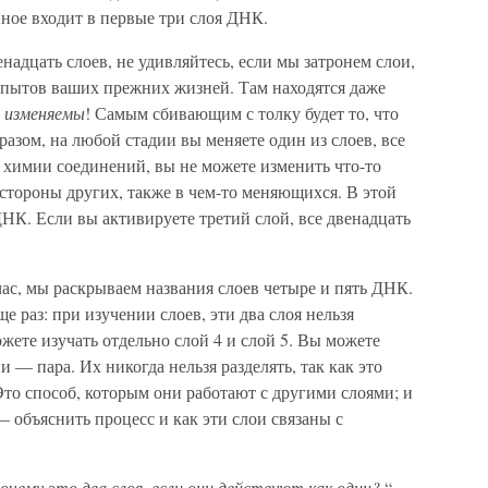
ное входит в первые три слоя ДНК.
надцать слоев, не удивляйтесь, если мы затронем слои,
опытов ваших прежних жизней. Там находятся даже
и
изменяемы
! Самым сбивающим с толку будет то, что
азом, на любой стадии вы меняете один из слоев, все
в химии соединений, вы не можете изменить что-то
 стороны других, также в чем-то меняющихся. В этой
ДНК. Если вы активируете третий слой, все двенадцать
час, мы раскрываем названия слоев четыре и пять ДНК.
е раз: при изучении слоев, эти два слоя нельзя
жете изучать отдельно слой 4 и слой 5. Вы можете
и — пара. Их никогда нельзя разделять, так как это
то способ, которым они работают с другими слоями; и
— объяснить процесс и как эти слои связаны с
почему это два слоя, если они действуют как один?
“