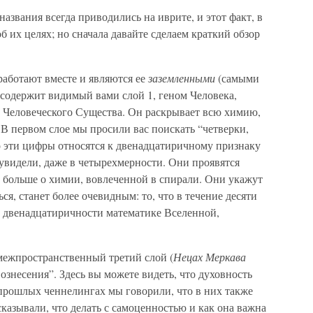
названия всегда приводились на иврите, и этот факт, в
б их целях; но сначала давайте сделаем краткий обзор
аботают вместе и являются ее
заземленными
(самыми
 содержит видимый вами слой 1, геном Человека,
Человеческого Существа. Он раскрывает всю химию,
В первом слое мы просили вас поискать “четверки,
о эти цифры относятся к двенадцатиричному признаку
 увидели, даже в четырехмерности. Они проявятся
ь больше о химии, вовлеченной в спирали. Они укажут
ься, станет более очевидным: то, что в течение десяти
а двенадцатиричности математике Вселенной,
 межпространственный третий слой (
Нецах Меркава
ознесения”. Здесь вы можете видеть, что духовность
 прошлых ченнелингах мы говорили, что в них также
сказывали, что делать с самоценностью и как она важна