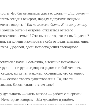
 Бога. Что бы не значили для вас слова —
Дух, семья
—
орить сегодня вечером, наряду с другими вещами.
момент говорит
: “Так не может быть. Я не хочу этому
 хочешь быть на острове, отказаться от всего
яется твоей семьей? Это именно то, что ты выбираешь?
ия, ты хочешь изолировать себя от целительства, мира
 тебя! Дорогой, здесь нет осуждения свободного
остаться с нами. Возможно, в течение нескольких
 руки — не руки сидящего рядом с тобой человека.
ердце, когда ты, наконец, осознаешь, что сегодня с
а — основа твоего существования. То, что ты
зываешь Богом, сидит в этом зале!
 дуальность — часть вызова — работа с энергией
 Некоторые говорят
: “Мы приходим и уходим,
звольте сказать: Вы сидите в середине цели! Дорогое