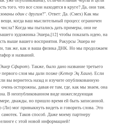
ь того, что все слои находятся в круге? Да, они там.
изованы один с другим
?”. Ответ: Да. (Смех) Как мы
 вещи, когда ваш мыслительный процесс ограничен
 числа? Когда мы пытались дать примеры, они не
вашего художника Эшера,[12] чтобы показать идею, на
сть выше вашего восприятия. Ракурсы Эшера не
и, так же, как и ваша физика ДНК. Но мы продолжаем
тафор и названий.
 Эшер Сфирот
). Также, было дано название третьего
е первого слоя мы дали позже (
Кетер Эц Хаим
). Если
сли вы вернетесь назад и изучите опубликованную
чень осторожны, давая ее там, где, как мы знаем, она
вана. В неопубликованном виде нижеследующая
мере, дважды, но пришло время ей быть записанной.
р (Ли) мог привыкнуть видеть и говорить слова. Это
 самотек. Таков способ. Даже моему партнеру
нелинге с этой новой информацией!