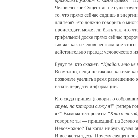
Человеческое Существо, не существует
то, что прямо сейчас сидишь в энергии
для тебя? Это должно говорить о много
происходит, может ли быть так, что чт
грифельной доске прямо сейчас пророч
так же, как и человечеством вне этого
действительно правда: человечество и
Будут те, кто скажет
: “Крайон, это не 
Возможно, вещи не таковы, какими каж
позвольте уделить время размещению э
начать передачу информации.
Кто сюда пришел (говорит о собравших
стуле, на котором сижу я
?” (теперь г
я?”
Выможетеспросить
: “Кто я такой
говорим: ты — пришедший на Землю а
Невозможно? Ты когда-нибудь думал об
И все же ты здесь! Почему священное 