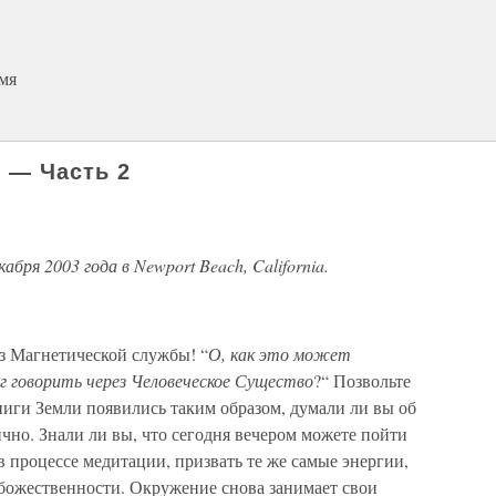
мя
я — Часть 2
бря 2003 года в Newport Beach, California.
из Магнетической службы! “
О, как это может
г говорить через Человеческое Существо
?“ Позвольте
ниги Земли появились таким образом, думали ли вы об
ично. Знали ли вы, что сегодня вечером можете пойти
в процессе медитации, призвать те же самые энергии,
 божественности. Окружение снова занимает свои