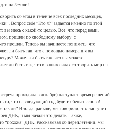
идти на Землю?
оворить об этом в течение всех последних месяцев, —
ки”. Вопрос себе “Кто я?” задается именно по этой
; вы здесь с какой-то целью. Все, что перед вами,
ном, пришли по свободному выбору, с
что прошли. Теперь вы начинаете понимать, что
ожет ли быть так, что с помощью намерения вы
ктуру? Может ли быть так, что вы можете
жет ли быть так, что в ваших силах со-творить мир на
встреча проходила в декабре) наступает время решений
ть то, что на следующий год будете обещать снова!
е так ли? Иногда, раньше, мы говорили, что наступит
лоев ДНК, и мы начали это делать. Также,
то “похожа” ДНК. Рассказывая об переплетении, мы
час уже опубликованы), отличительные черты и цели