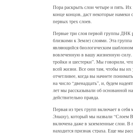
Пора раскрыть слои четыре и пять. Их 
конце концов, даст некоторые намеки о
первых трех слоев.
Первые три слоя первой группы ДНК р
близкими к Земле) слоями. Эта группа
являющийся биологическим шаблоном 
вовлеченную в вашу жизненную силу. 
тройки и шестерки”. Мы говорили, чт
всей жизни. Все они там, чтобы вы их
отчетливее, когда вы начнете понимат
на число “двенадцать”, и, будем надеят
лет мы рассказывали об основанной н
действительно правда.
Первая из трех групп включает в себя
Элиаху
), который мы назвали “Слоем В
включена даже в заземленные слои. В
находится признак страха. Еще мы рас