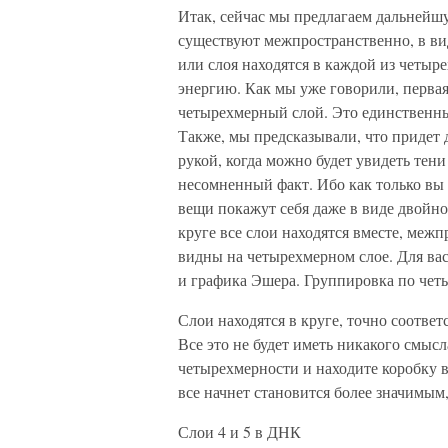
Итак, сейчас мы предлагаем дальнейш
существуют межпространственно, в вид
или слоя находятся в каждой из четыр
энергию. Как мы уже говорили, первая
четырехмерный слой. Это единственны
Также, мы предсказывали, что придет 
рукой, когда можно будет увидеть тен
несомненный факт. Ибо как только вы 
вещи покажут себя даже в виде двойно
круге все слои находятся вместе, межп
видны на четырехмерном слое. Для вас
и графика Эшера. Группировка по четы
Слои находятся в круге, точно соотве
Все это не будет иметь никакого смыс
четырехмерности и находите коробку в
все начнет становится более значимым,
Слои 4 и 5 в ДНК