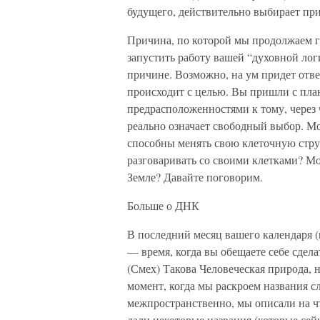
будущего, действительно выбирает пр
Причина, по которой мы продолжаем г
запустить работу вашей “духовной логи
причине. Возможно, на ум придет ответ
происходит с целью. Вы пришли с пла
предрасположенностями к тому, через 
реально означает свободный выбор. М
способны менять свою клеточную стру
разговаривать со своими клетками? Мо
Земле? Давайте поговорим.
Больше о ДНК
В последний месяц вашего календаря (
— время, когда вы обещаете себе сдела
(Смех) Такова Человеческая природа, н
момент, когда мы раскроем названия с
межпространственно, мы описали на ч
дали некоторые названия (которые сей