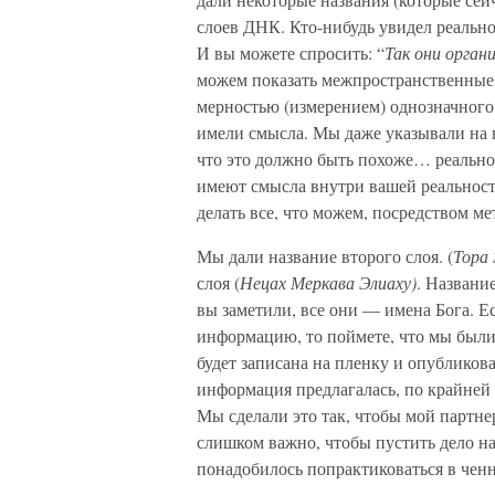
слоев ДНК. Кто-нибудь увидел реальност
И вы можете спросить: “
Так они орган
можем показать межпространственные
мерностью (измерением) однозначного
имели смысла. Мы даже указывали на 
что это должно быть похоже… реально
имеют смысла внутри вашей реальност
делать все, что можем, посредством ме
Мы дали название второго слоя. (
Тора
слоя (
Нецах Меркава Элиаху)
. Названи
вы заметили, все они — имена Бога. Е
информацию, то поймете, что мы были о
будет записана на пленку и опублико
информация предлагалась, по крайней 
Мы сделали это так, чтобы мой партне
слишком важно, чтобы пустить дело на
понадобилось попрактиковаться в чен