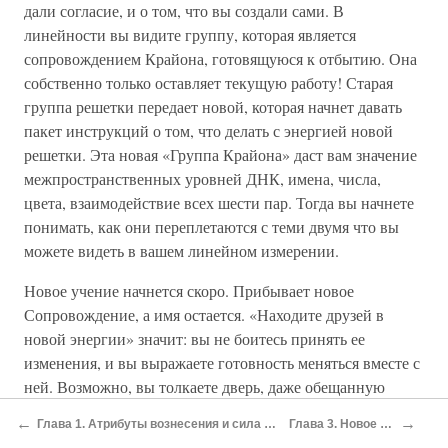
дали согласие, и о том, что вы создали сами. В
линейности вы видите группу, которая является
сопровождением Крайона, готовящуюся к отбытию. Она
собственно только оставляет текущую работу! Старая
группа решетки передает новой, которая начнет давать
пакет инструкций о том, что делать с энергией новой
решетки. Эта новая «Группа Крайона» даст вам значение
межпространственных уровней ДНК, имена, числа,
цвета, взаимодействие всех шести пар. Тогда вы начнете
понимать, как они переплетаются с теми двумя что вы
можете видеть в вашем линейном измерении.
Новое учение начнется скоро. Прибывает новое
Сопровождение, а имя остается. «Находите друзей в
новой энергии» значит: вы не боитесь принять ее
изменения, и вы выражаете готовность меняться вместе с
ней. Возможно, вы толкаете дверь, даже обещанную
дверь и она закрывается на вашем лице? Вещи не
←
→
Глава 1. Атрибуты вознесения и сила человеческого сознания
Глава 3. Новое разрешение
происходят так, как вам говорили, они могут