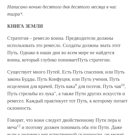
Написано ночью десятого дня десятого месяца в час
тигра*.
КНИГА ЗЕМЛИ
Стратегия – ремесло воина. Предводители должны
использовать это ремесло. Солдаты должны знать этот
Путь. Однако в наши дни во всем мире не найдется
воина, который глубоко понимаетПуть стратегии.
Существует много Путей. Есть Путь спасения, или Путь
закона Будды, Путь Конфуция, или Путь учения, Путь
9
10
исцеления для врачей, Путь вака
для поэтов, Путь чая
,
Путь стрельбы из лука", а также Пути других искусств и
ремесел. Каждый практикует тот Путь, к которому питает
склонность.
Говорят, что воин следует двойственному Пути пера и
12
меча
и поэтому должен понимать оба эти Пути. Даже
если у человека нет естественной склонности, он может