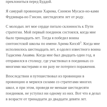
преклониться перед Буддой.
Я самурай провинции Харима, Синмэн Мусаси-но-ками
Фудзивара-но Гэнсин, шестидесяти лет от роду.
С молодых лет мое сердце питало склонность к Пути
стратегии. Мой первый поединок состоялся, когда мне
было тринадцать лет. Тогда я победил воина
3
синтоистской школы по имени Арима Кихэй
. Когда мне
исполнилось шестнадцать лет, я одолел известного воина
Тадасима Акаяма. Когда мне был двадцать один год, я
отправился в столицу, где участвовал в поединках со
многими мастерами и ни разу не потерпел поражения.
Впоследствии я путешествовал из провинции в
провинцию и мерялся силами со стратегами многих
школ, и при этом, проведя не меньше шестидесяти
поединков, не уступил ни одному из них. Вот что я делал
в возрасте от тринадцати до двадцати девяти лет.