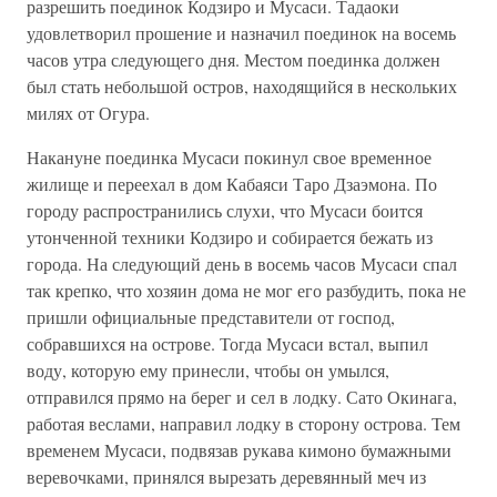
разрешить поединок Кодзиро и Мусаси. Тадаоки
удовлетворил прошение и назначил поединок на восемь
часов утра следующего дня. Местом поединка должен
был стать небольшой остров, находящийся в нескольких
милях от Огура.
Накануне поединка Мусаси покинул свое временное
жилище и переехал в дом Кабаяси Таро Дзаэмона. По
городу распространились слухи, что Мусаси боится
утонченной техники Кодзиро и собирается бежать из
города. На следующий день в восемь часов Мусаси спал
так крепко, что хозяин дома не мог его разбудить, пока не
пришли официальные представители от господ,
собравшихся на острове. Тогда Мусаси встал, выпил
воду, которую ему принесли, чтобы он умылся,
отправился прямо на берег и сел в лодку. Сато Окинага,
работая веслами, направил лодку в сторону острова. Тем
временем Мусаси, подвязав рукава кимоно бумажными
веревочками, принялся вырезать деревянный меч из