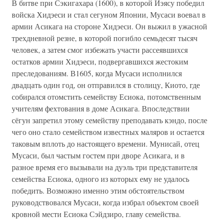
В битве при Сэкигахара (1600), в которой Иэясу победил
войска Хидэеси и стал сегуном Японии, Мусаси воевал в
армии Асикага на стороне Хидэеси. Он выжил в ужасной
трехдневной резне, в которой погибло семьдесят тысяч
человек, а затем смог избежать участи рассеявшихся
остатков армии Хидэеси, подвергавшихся жестоким
преследованиям. В1605, когда Мусаси исполнился
двадцать один год, он отправился в столицу, Киото, где
собирался отомстить семейству Есиока, потомственным
учителям фехтования в доме Асикага. Впоследствии
сёгун запретил этому семейству преподавать кэндо, после
чего оно стало семейством известных маляров и остается
таковым вплоть до настоящего времени. Мунисай, отец
Мусаси, был частым гостем при дворе Асикага, и в
разное время его вызывали на дуэль три представителя
семейства Есиока, одного из которых ему не удалось
победить. Возможно именно этим обстоятельством
руководствовался Мусаси, когда избрал объектом своей
кровной мести Есиока Сэйдзиро, главу семейства.