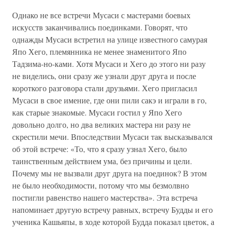
Однако не все встречи Мусаси с мастерами боевых
искусств заканчивались поединками. Говорят, что
однажды Мусаси встретил на улице известного самурая
Япо Хего, племянника не менее знаменитого Япо
Тадзима-но-ками. Хотя Мусаси и Хего до этого ни разу
не виделись, они сразу же узнали друг друга и после
короткого разговора стали друзьями. Хего пригласил
Мусаси в свое имение, где они пили сакэ и играли в го,
как старые знакомые. Мусаси гостил у Япо Хего
довольно долго, но два великих мастера ни разу не
скрестили мечи. Впоследствии Мусаси так высказывался
об этой встрече: «То, что я сразу узнал Хего, было
таинственным действием ума, без причины и цели.
Почему мы не вызвали друг друга на поединок? В этом
не было необходимости, потому что мы безмолвно
постигли равенство нашего мастерства». Эта встреча
напоминает другую встречу равных, встречу Будды и его
ученика Кашьяпы, в ходе которой Будда показал цветок, а