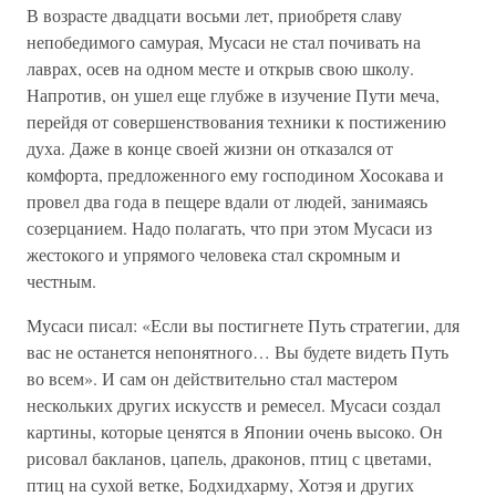
В возрасте двадцати восьми лет, приобретя славу
непобедимого самурая, Мусаси не стал почивать на
лаврах, осев на одном месте и открыв свою школу.
Напротив, он ушел еще глубже в изучение Пути меча,
перейдя от совершенствования техники к постижению
духа. Даже в конце своей жизни он отказался от
комфорта, предложенного ему господином Хосокава и
провел два года в пещере вдали от людей, занимаясь
созерцанием. Надо полагать, что при этом Мусаси из
жестокого и упрямого человека стал скромным и
честным.
Мусаси писал: «Если вы постигнете Путь стратегии, для
вас не останется непонятного… Вы будете видеть Путь
во всем». И сам он действительно стал мастером
нескольких других искусств и ремесел. Мусаси создал
картины, которые ценятся в Японии очень высоко. Он
рисовал бакланов, цапель, драконов, птиц с цветами,
птиц на сухой ветке, Бодхидхарму, Хотэя и других