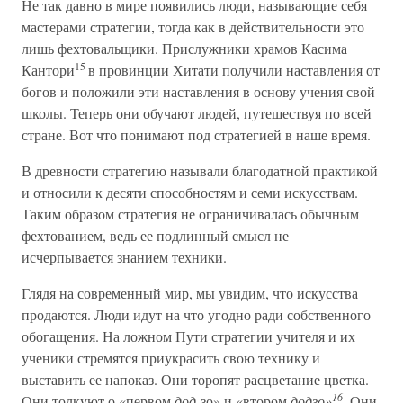
Не так давно в мире появились люди, называющие себя
мастерами стратегии, тогда как в действительности это
лишь фехтовальщики. Прислужники храмов Касима
15
Кантори
в провинции Хитати получили наставления от
богов и положили эти наставления в основу учения свой
школы. Теперь они обучают людей, путешествуя по всей
стране. Вот что понимают под стратегией в наше время.
В древности стратегию называли благодатной практикой
и относили к десяти способностям и семи искусствам.
Таким образом стратегия не ограничивалась обычным
фехтованием, ведь ее подлинный смысл не
исчерпывается знанием техники.
Глядя на современный мир, мы увидим, что искусства
продаются. Люди идут на что угодно ради собственного
обогащения. На ложном Пути стратегии учителя и их
ученики стремятся приукрасить свою технику и
выставить ее напоказ. Они торопят расцветание цветка.
16
Они толкуют о «первом
дод-
зо» и «втором
додзо»
.
Они