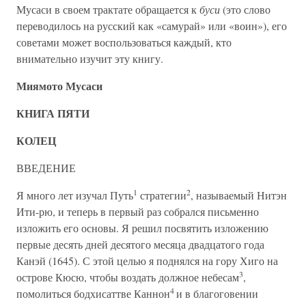
Мусаси в своем трактате обращается к
буси
(это слово
переводилось на русский как «самурай» или «воин»), его
советами может воспользоваться каждый, кто
внимательно изучит эту книгу.
Миямото Мусаси
КНИГА ПЯТИ
КОЛЕЦ
ВВЕДЕНИЕ
1
2
Я много лет изучал Путь
стратегии
, называемый Нитэн
Ити-рю, и теперь в первый раз собрался письменно
изложить его основы. Я решил посвятить изложению
первые десять дней десятого месяца двадцатого года
Канэй (1645). С этой целью я поднялся на гору Хиго на
3
острове Кюсю, чтобы воздать должное небесам
,
4
помолиться бодхисаттве Каннон
и в благоговении