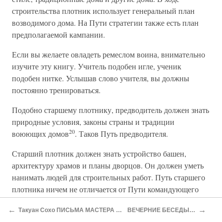
строительства плотник использует генеральный план
возводимого дома. На Пути стратегии также есть план
предполагаемой кампании.
Если вы желаете овладеть ремеслом воина, внимательно
изучите эту книгу. Учитель подобен игле, ученик
подобен нитке. Услышав слово учителя, вы должны
постоянно тренироваться.
Подобно старшему плотнику, предводитель должен знать
природные условия, законы страны и традиции
20
воюющих домов
. Таков Путь предводителя.
Старший плотник должен знать устройство башен,
архитектуру храмов и планы дворцов. Он должен уметь
нанимать людей для строительных работ. Путь старшего
плотника ничем не отличается от Пути командующего
армией воюющего дома.
←
→
Такуан Сохо ПИСЬМА МАСТЕРА ДЗЭН МАСТЕРУ ФЕХТОВАНИЯ
ВЕЧЕРНИЕ БЕСЕДЫ В ХРАМЕ ТОКАЙДЗИ
При возведении домов нужно уметь выбирать древесину.