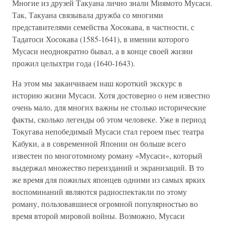
Многие из друзей Такуана лично знали Миямото Мусаси.
Так, Такуана связывала дружба со многими
представителями семейства Хосокава, в частности, с
Тадатоси Хосокава (1585-1641), в имении которого
Мусаси неоднократно бывал, а в конце своей жизни
прожил целыхтри года (1640-1643).
На этом мы заканчиваем наш короткий экскурс в
историю жизни Мусаси. Хотя достоверно о нем известно
очень мало, для многих важны не столько исторические
факты, сколько легенды об этом человеке. Уже в период
Токугава непобедимый Мусаси стал героем пьес театра
Кабуки, а в современной Японии он больше всего
известен по многотомному роману «Мусаси», который
выдержал множество переизданий и экранизаций. В то
же время для пожилых японцев одними из самых ярких
воспоминаний являются радиоспектакли по этому
роману, пользовавшиеся огромной популярностью во
время второй мировой войны. Возможно, Мусаси