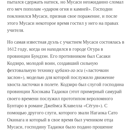
пытался сдержать натиск, но Мусаси неожиданно сломал
его меч пополам «ударом огня и камней». Господин
поклонился Мусаси, признав свое поражение, и после
этого Мусаси некоторое время гостил у него на правах
учителя.
Но самая известная дуэль с участием Мусаси состоялась в
1612 году, когда он находился в городе Огура в
провинции Бундзэн. Его противником был Сасаки
Кодзиро, молодой воин, создавший сильную
фехтовальную технику
цубамэ-га-эси
(«ласточкин
заслон»), моделью для которой послужило движение
хвоста ласточки в полете. Кодзиро был слугой господина
провинции Хосокава Тадаоки (этот примерный самурай
своего времени послужил прототипом вероломного
Бунтаро в романе Джеймса Клавелла «Сёгун»). С
помощью другого слуги, которого звали Нагаока Сато
Окинага и который в свое время был учеником отца
Мусаси, господину Тадаоки было подано прошение