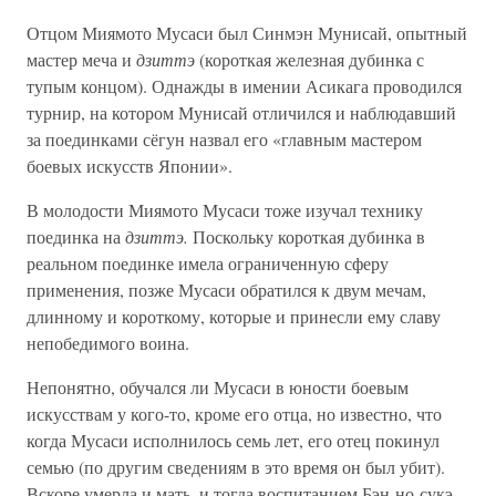
Отцом Миямото Мусаси был Синмэн Мунисай, опытный
мастер меча и
дзиттэ
(короткая железная дубинка с
тупым концом). Однажды в имении Асикага проводился
турнир, на котором Мунисай отличился и наблюдавший
за поединками сёгун назвал его «главным мастером
боевых искусств Японии».
В молодости Миямото Мусаси тоже изучал технику
поединка на
дзиттэ.
Поскольку короткая дубинка в
реальном поединке имела ограниченную сферу
применения, позже Мусаси обратился к двум мечам,
длинному и короткому, которые и принесли ему славу
непобедимого воина.
Непонятно, обучался ли Мусаси в юности боевым
искусствам у кого-то, кроме его отца, но известно, что
когда Мусаси исполнилось семь лет, его отец покинул
семью (по другим сведениям в это время он был убит).
Вскоре умерла и мать, и тогда воспитанием Бэн-но-сукэ,