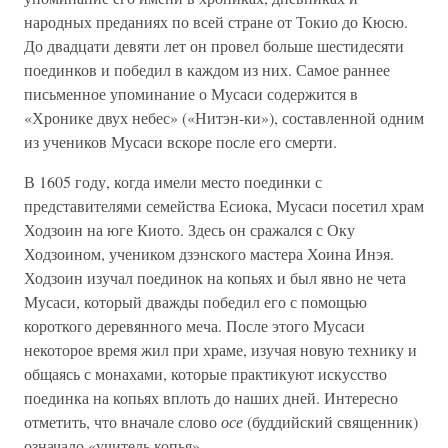
народных преданиях по всей стране от Токио до Кюсю.
До двадцати девяти лет он провел больше шестидесяти
поединков и победил в каждом из них. Самое раннее
письменное упоминание о Мусаси содержится в
«Хронике двух небес» («Нитэн-ки»), составленной одним
из учеников Мусаси вскоре после его смерти.
В 1605 году, когда имели место поединки с
представителями семейства Есиока, Мусаси посетил храм
Ходзоин на юге Киото. Здесь он сражался с Оку
Ходзоином, учеником дзэнского мастера Хоина Инэя.
Ходзоин изучал поединок на копьях и был явно не чета
Мусаси, который дважды победил его с помощью
короткого деревянного меча. После этого Мусаси
некоторое время жил при храме, изучая новую технику и
общаясь с монахами, которые практикуют искусство
поединка на копьях вплоть до наших дней. Интересно
отметить, что вначале слово
осе
(буддийский священник)
означало «учитель копья».