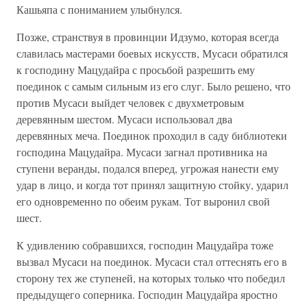
Кашьяпа с пониманием улыбнулся.
Позже, странствуя в провинции Идзумо, которая всегда
славилась мастерами боевых искусств, Мусаси обратился
к господину Мацудайра с просьбой разрешить ему
поединок с самым сильным из его слуг. Было решено, что
против Мусаси выйдет человек с двухметровым
деревянным шестом. Мусаси использовал два
деревянных меча. Поединок проходил в саду библиотеки
господина Мацудайра. Мусаси загнал противника на
ступени веранды, подался вперед, угрожая нанести ему
удар в лицо, и когда тот принял защитную стойку, ударил
его одновременно по обеим рукам. Тот выронил свой
шест.
К удивлению собравшихся, господин Мацудайра тоже
вызвал Мусаси на поединок. Мусаси стал оттеснять его в
сторону тех же ступеней, на которых только что победил
предыдущего соперника. Господин Мацудайра яростно