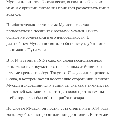
Мусаси попятился, бросил весло, выхватил оба своих
меча и с криками ликования принялся размахивать ими в
воздухе.
Приблизительно в это время Мусаси перестал
пользоваться в поединках боевыми мечами. Никто
больше не сомневался в его непобедимости. В
дальнейшем Мусаси посвятил себя поиску глубинного
понимания Пути меча.
В 1614 и затем в 1615 годах он снова воспользовался
возможностью поучаствовать в военных действиях и
штурме крепости, сёгун Токугава Иэясу осадил крепость
Осака, в которой засели восставшие сторонники Асикага.
Мусаси присоединился к армии сегуна как в зимней, так
и в летней кампаниях, на этот раз воюя против тех, на
чьей стороне он был вбитвеприСэкигахара.
По словам Мусаси, он постиг суть стратегии в 1634 году,
когда ему было пятьдесят или пятьдесят один. В этом же