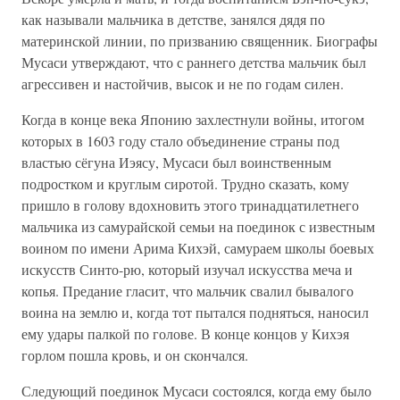
как называли мальчика в детстве, занялся дядя по
материнской линии, по призванию священник. Биографы
Мусаси утверждают, что с раннего детства мальчик был
агрессивен и настойчив, высок и не по годам силен.
Когда в конце века Японию захлестнули войны, итогом
которых в 1603 году стало объединение страны под
властью сёгуна Иэясу, Мусаси был воинственным
подростком и круглым сиротой. Трудно сказать, кому
пришло в голову вдохновить этого тринадцатилетнего
мальчика из самурайской семьи на поединок с известным
воином по имени Арима Кихэй, самураем школы боевых
искусств Синто-рю, который изучал искусства меча и
копья. Предание гласит, что мальчик свалил бывалого
воина на землю и, когда тот пытался подняться, наносил
ему удары палкой по голове. В конце концов у Кихэя
горлом пошла кровь, и он скончался.
Следующий поединок Мусаси состоялся, когда ему было