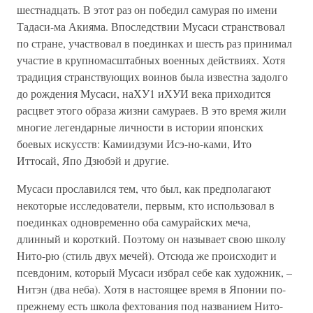
шестнадцать. В этот раз он победил самурая по имени
Тадаси-ма Акияма. Впоследствии Мусаси странствовал
по стране, участвовал в поединках и шесть раз принимал
участие в крупномасштабных военных действиях. Хотя
традиция странствующих воинов была известна задолго
до рождения Мусаси, наХУ1 иХУИ века приходится
расцвет этого образа жизни самураев. В это время жили
многие легендарные личности в истории японских
боевых искусств: Камиидзуми Исэ-но-ками, Ито
Иттосай, Япо Дзюбэй и другие.
Мусаси прославился тем, что был, как предполагают
некоторые исследователи, первым, кто использовал в
поединках одновременно оба самурайских меча,
длинный и короткий. Поэтому он называет свою школу
Нито-рю (стиль двух мечей). Отсюда же происходит и
псевдоним, который Мусаси избрал себе как художник, –
Нитэн (два неба). Хотя в настоящее время в Японии по-
прежнему есть школа фехтования под названием Нито-