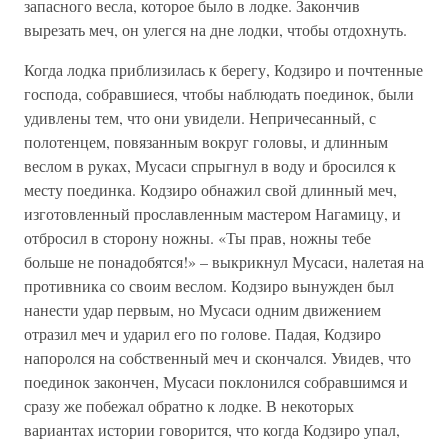
запасного весла, которое было в лодке. Закончив
вырезать меч, он улегся на дне лодки, чтобы отдохнуть.
Когда лодка приблизилась к берегу, Кодзиро и почтенные
господа, собравшиеся, чтобы наблюдать поединок, были
удивлены тем, что они увидели. Непричесанный, с
полотенцем, повязанным вокруг головы, и длинным
веслом в руках, Мусаси спрыгнул в воду и бросился к
месту поединка. Кодзиро обнажил свой длинный меч,
изготовленный прославленным мастером Нагамицу, и
отбросил в сторону ножны. «Ты прав, ножны тебе
больше не понадобятся!» – выкрикнул Мусаси, налетая на
противника со своим веслом. Кодзиро вынужден был
нанести удар первым, но Мусаси одним движением
отразил меч и ударил его по голове. Падая, Кодзиро
напоролся на собственный меч и скончался. Увидев, что
поединок закончен, Мусаси поклонился собравшимся и
сразу же побежал обратно к лодке. В некоторых
вариантах истории говорится, что когда Кодзиро упал,