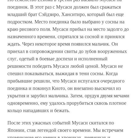
поединок. В этот раз с Мусаси должен был сражаться
младший брат Сэйдзиро, Ханситиро, который был еще
подростком. Место поединка было выбрано у сосны на
краю рисового поля. Мусаси прибыл на место задолго до
назначенного времени, спрятался за сосной и принялся
ждать. Через некоторое время появился мальчик. Он
приехал в сопровождении свиты до зубов вооруженных
слуг, одетый в боевые доспехи и исполненный
решимости победить Мусаси любой ценой. Мусаси не
спешил показываться, выжидая в тени сосны. Когда
прибывшие решили, что Мусаси испугался очередного
поединка и покинул Киото, он внезапно выскочил из
укрытия и зарубил мальчика. Затем, орудуя двумя мечами
одновременно, ему удалось прорубиться сквозь плотное
кольцо нападавших и бежать.
После этих ужасных событий Мусаси скитался по
Японии, став легендой своего времени. Мы встречаем
упоминание его имени в хрониках, дневниках и