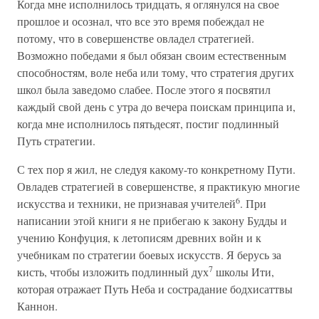
Когда мне исполнилось тридцать, я оглянулся на свое
прошлое и осознал, что все это время побеждал не
потому, что в совершенстве овладел стратегией.
Возможно победами я был обязан своим естественным
способностям, воле неба или тому, что стратегия других
школ была заведомо слабее. После этого я посвятил
каждый свой день с утра до вечера поискам принципа и,
когда мне исполнилось пятьдесят, постиг подлинный
Путь стратегии.
С тех пор я жил, не следуя какому-то конкретному Пути.
Овладев стратегией в совершенстве, я практикую многие
6
искусства и техники, не признавая учителей
. При
написании этой книги я не прибегаю к закону Будды и
учению Конфуция, к летописям древних войн и к
учебникам по стратегии боевых искусств. Я берусь за
7
кисть, чтобы изложить подлинный дух
школы Ити,
которая отражает Путь Неба и сострадание бодхисаттвы
Каннон.