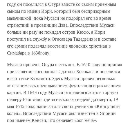
году он поселился в Огура вместе со своим приемным
сыном по имени Иори, который был беспризорным
мальчишкой, пока Мусаси не подобрал его во время
странствий в провинции Дэва. Впоследствии Мусаси
больше ни разу не покидал остров Кюсю, а Иори
поступил на службу к Огасавара Тададзанэ и в составе
его армии подавлял восстание японских христиан в
Симабара в 1638году.
Мусаси провел в Огура шесть лет. В 1640 году он принял
приглашение господина Тадатоси Хосокава и поселился
в его замке Кумамото. Здесь Мусаси провел несколько
лет, занимаясь преподаванием фехтования и рисованием
картин. В 1643 году Мусаси отправился жить в горную
пещеру Рэйгэндо, где за несколько недель до смерти, 19
мая 1645 года, написал для своих учеников «Книгу пяти
колец». Впоследствии Мусаси был известен в Японии
под именем Кэнсэй, что означает «бог меча».