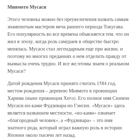
Миямото Мусаси
Этого человека можно без преувеличения назвать самым
знаменитым мастером меча раннего периода Токугава.
Его популярность во все времена объясняется тем, что он
жил в эпоху, когда роль самураев в обществе быстро
менялась. Мусаси стал легендарным еще при жизни, и
поэтому во многих преданиях о нем отделить правду от
вымысла очень трудно. И все же,чтомы знаем о реальном
Мусаси?
Датой рождения Мусаси принято считать 1584 год,
местом рождения – деревню Миямото в провинции
Харима (ныне провинция Хего). Его полное имя Синмэн
Мусаси-но-ками Фудзивара-но Гэнсин. «Мусаси» здесь
является названием местности, «но-ками» означает
«благородный человек», а «Фудзивара» – это имя
знатного рода, который играл важную роль в истории
Японии около тысячи лет назад.