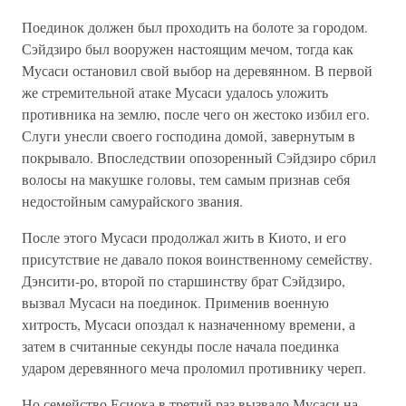
Поединок должен был проходить на болоте за городом.
Сэйдзиро был вооружен настоящим мечом, тогда как
Мусаси остановил свой выбор на деревянном. В первой
же стремительной атаке Мусаси удалось уложить
противника на землю, после чего он жестоко избил его.
Слуги унесли своего господина домой, завернутым в
покрывало. Впоследствии опозоренный Сэйдзиро сбрил
волосы на макушке головы, тем самым признав себя
недостойным самурайского звания.
После этого Мусаси продолжал жить в Киото, и его
присутствие не давало покоя воинственному семейству.
Дэнсити-ро, второй по старшинству брат Сэйдзиро,
вызвал Мусаси на поединок. Применив военную
хитрость, Мусаси опоздал к назначенному времени, а
затем в считанные секунды после начала поединка
ударом деревянного меча проломил противнику череп.
Но семейство Есиока в третий раз вызвало Мусаси на