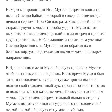
Находясь в провинции Ига, Мусаси встретил воина по
имени Сисидо Байкин, который в совершенстве владел
цепью и серпом. Пока Сисидо размахивал своей цепью,
стараясь улучить момент, чтобы ударить Мусаси, тот
выхватил кинжал, сделал резкий выпад вперед и пронзил
грудь противника. Наблюдавшие за поединком ученики
Сисидо бросились на Мусаси, но он обратил их в
бегство, виртуозно размахивая двумя мечами в четырех
направлениях.
В Эдо воин по имени Мусо Гоносукэ пришел к Мусаси,
чтобы вызвать его на поединок. В это время Мусаси был
занят изготовлением лука, но тут же принял вызов и,
подняв свой недоделанный лук, показал гостю, что готов
использовать его в качестве меча. Гоносукэ с настоящим
мечом в руках сделал стремительный выпад в сторону
Мусаси, но тот уклонился и ударил его по голове своей
легкой палкой. Гоносукэ испугался и убежал.