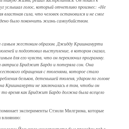
друг услышал голос, который отчетливо произнес: «Не
я властная сила, что человек остановился и не смог
ждено было покончить жизнь самоубийством.
ли самым жестоким образом. Джидду Кришнамурти
тюленей и подготовил выступление, в котором сказал,
имым для его чувств, что он переключил программу.
я актриса Бриджит Бардо и потеряла сон. Она
жестокого обращения с тюленями, которое стало
ебления бельков, детенышей тюленя, ударом по голове
ча Кришнамурти не заключалась в том, чтобы он
 в то время как Бриджит Бардо должна была всецело
вспоминает эксперименты Стэнли Милгрима, которые
я влиянию:
ихологии Йельского университета был проведен ряд в