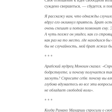
суждено свершиться, — сбудется, и пов
Я расскажу вам, что однажды случилос
вдруг его окликнул приятель. Брат ос
очень спешит и потом позвонит ему. Э
А чуть позже он увидел, как со строящ
как раз на то место, где находился бы 
бы не случайность, мой брат лежал бы
* * *
Арабский мудрец Моноим сказал: «Спро
бодрствуете, и почему получается так
заснуть? Спросите себя: почему вы вл
глубоко вдумаетесь во все эти вопрос
не обладает свободой воли».
* * *
Когда Раману Махарши спросили о своб