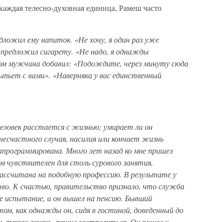
 каждая телесно-духовная единица, Рамеш часто
дложил ему напиток. «Не хочу, я один раз уже
н предложил сигарету. «Не надо, я однажды
том мужчина добавил: «Подождите, через минуту сюда
выпьет с вами». «Наверняка у вас единственный
человек расстается с жизнью; умирает ли он
есчастного случая, насилия или кончает жизнь
программирована. Много лет назад ко мне пришел
м чувствителен для столь сурового занятия,
рассчитана на подобную профессию. В результате у
тво. К счастью, правительство признало, что служба
е испытание, и он вышел на пенсию. Бывший
том, как однажды он, сидя в гостиной, доведенный до
ть такую жизнь, решил застрелиться. Он пошел к