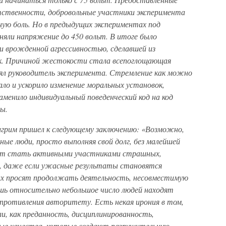
тственности, добровольные участники эксперимента
ную боль. Но в предыдущих экспериментах под
няли напряжение до 450 вольт. В итоге было
ли врожденной агрессивностью, сделавшей из
к. Причиной жестокости стала всепоглощающая
ял руководитель эксперимента. Стремление как можно
ло и ускорило изменение моральных установок,
менило индивидуальный поведенческий код на код
ы.
лгрим пришел к следующему заключению: «Возможно,
ые люди, просто выполняя свой долг, без малейшей
гут стать активными участниками страшных,
о, даже если ужасные результаты становятся
 их просят продолжать деятельность, несовместимую
шь относительно небольшое число людей находят
опротивления авторитету. Есть некая ирония в том,
и, как преданность, дисциплинированность,
ые качества, которые создают разрушительную