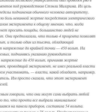
ментов под руководством Стэнли Милгрима. Их цель
ределы подчинения обычного человека авторитету,
ую боль невинной жертве посредством электрического
алом эксперимента к общему мнению, что, когда
чнет просить пощады, большинство людей не
т. Они предполагали, что только 4 процента позволят
ьт, и только один из тысячи, обладающий
т напряжение до крайней точки — 450 вольт. На
емых, подчиняясь указанию руководителя
 напряжение до 450 вольт, причиняя жертве
ек, проводящий эксперимент, не имел реальной власти
нем участвовать, — власти, какой обладает, например,
итель. Им просто сказали, что этот эксперимент
елей.
емым говорили, что они могут сами выбрать любой
о то, что прочти все выбрали минимальное
аяся на панели приборов, составила 54 вольта.
начинаться только с 75 вольт. Предоставленные