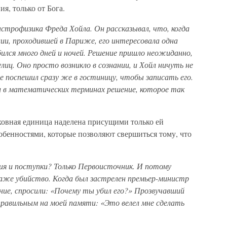
я, только от Бога.
астрофизика Фреда Хойла. Он рассказывал, что, когда
ии, проходившей в Париже, его интересовала одна
бился много дней и ночей. Решение пришло неожиданно,
улиц. Оно просто возникло в сознании, и Хойл ничуть не
не поспешил сразу же в гостиницу, чтобы записать его.
ил в математических терминах решение, которое так
уховная единица наделена присущими только ей
обенностями, которые позволяют свершиться тому, что
 и поступки? Только Первоисточник. И потому
аже убийство. Когда был застрелен премьер-министр
ние, спросили: «Почему ты убил его?» Прозвучавший
равильным на моей памяти: «Это велел мне сделать