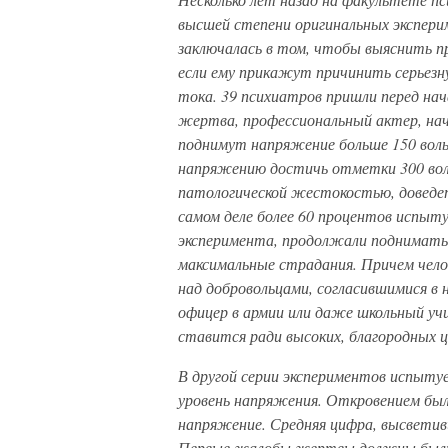
высшей степени оригинальных экспери
заключалась в том, чтобы выяснить п
если ему прикажут причинить серьезн
тока. 39 психиатров пришли перед нач
жертва, профессиональный актер, на
поднимут напряжение больше 150 воль
напряжению достичь отметки 300 вол
патологической жестокостью, доведе
самом деле более 60 процентов испыту
эксперимента, продолжали поднимать
максимальные страдания. Причем челов
над добровольцами, согласившимися в 
офицер в армии или даже школьный уч
ставится ради высоких, благородных ц
В другой серии экспериментов испыту
уровень напряжения. Откровением был
напряжение. Средняя цифра, высветивш
Первые жалобы жертвы должны были 