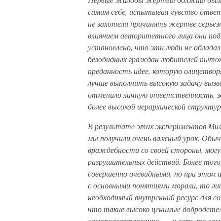
самим себе, испытывая чувство отве
не захотели причинять жертве серьез
влиянием авторитетного лица они под
установлено, что эти люди не облада
безобидных граждан любителей пыто
преданность идее, которую олицетвор
лучше выполнить высокую задачу вызва
отменило личную ответственность, за
более высокой иерархической структур
В результате этих экспериментов Ми
мы получили очень важный урок. Обычн
враждебности со своей стороны, мо
разрушительных действий. Более тог
совершенно очевидными, но при этом
с основными понятиями морали, то ли
необходимый внутренний ресурс для с
что такие высоко ценимые добродетел
самопожертвование, — и есть те сам