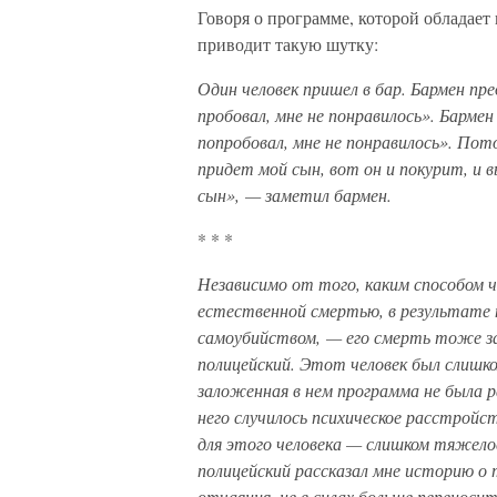
Говоря о программе, которой обладает
приводит такую шутку:
Один человек пришел в бар. Бармен пре
пробовал, мне не понравилось». Барме
попробовал, мне не понравилось». По
придет мой сын, вот он и покурит, и 
сын», — заметил бармен.
* * *
Независимо от того, каким способом 
естественной смертью, в результате н
самоубийством, — его смерть тоже за
полицейский. Этот человек был слишко
заложенная в нем программа не была 
него случилось психическое расстройс
для этого человека — слишком тяжело
полицейский рассказал мне историю о 
отчаяния, не в силах больше переноси