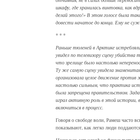
шкафу, где хранилась винтовка, как в
делай этого!» В этом голосе была така
довести начатое до конца. Ему не су
* * *
Раньше тюленей в Арктике истребля
увидел по телевизору сцену убийства 
что зрелище было настолько неперенос
Ту же самую сцену увидела знаменита
организовала целое движение против 
настолько сильным, что практика истр
была запрещена правительством. Зада
играл активную роль в этой истории,
включиться в процесс.
Говоря о свободе воли, Рамеш часто 
показывают, как легко люди поддаютс
Несколько лет назад на факультете пс