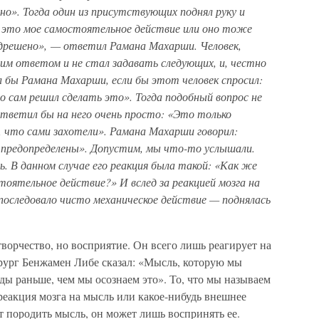
о». Тогда один из присутствующих поднял руку и
 — это мое самостоятельное действие или оно тоже
дрешено», — ответил Рамана Махарши. Человек,
им ответом и не стал задавать следующих, и, честно
лал бы Рамана Махарши, если бы этот человек спросил:
о сам решил сделать это». Тогда подобный вопрос не
я ответил бы на него очень просто: «Это только
, что сами захотели». Рамана Махарши говорил:
предопределены». Допустим, мы что-то услышали.
. В данном случае его реакция была такой: «Как же
оятельное действие?» И вслед за реакцией мозга на
 последовало чисто механическое действие — поднялась
творчество, но восприятие. Он всего лишь реагирует на
рург Бенжамен Либе сказал: «Мысль, которую мы
нды раньше, чем мы осознаем это». То, что мы называем
реакция мозга на мысль или какое-нибудь внешнее
ет породить мысль, он может лишь воспринять ее.