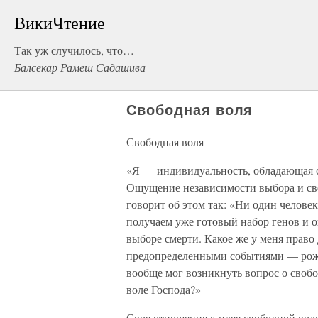
ВикиЧтение
Так уж случилось, что…
Балсекар Рамеш Садашива
Свободная воля
Свободная воля
«Я — индивидуальность, обладающая с
Ощущение независимости выбора и сво
говорит об этом так: «Ни один человек
получаем уже готовый набор генов и 
выборе смерти. Какое же у меня право
предопределенными событиями — рожде
вообще мог возникнуть вопрос о свобо
воле Господа?»
Свое отношение к идее свободной вол