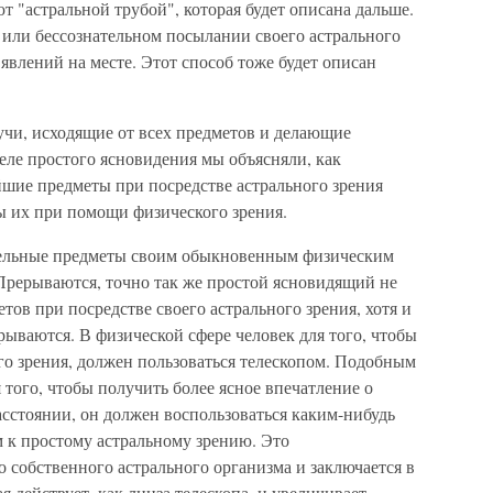
т "астральной трубой", которая будет описана дальше.
 или бессознательном посылании своего астрального
 явлений на месте. Этот способ тоже будет описан
чи, исходящие от всех предметов и делающие
еле простого ясновидения мы объясняли, как
шие предметы при посредстве астрального зрения
ы их при помощи физического зрения.
тдельные предметы своим обыкновенным физическим
 Прерываются, точно так же простой ясновидящий не
тов при посредстве своего астрального зрения, хотя и
рываются. В физической сфере человек для того, чтобы
го зрения, должен пользоваться телескопом. Подобным
 того, чтобы получить более ясное впечатление о
сстоянии, он должен воспользоваться каким-нибудь
 к простому астральному зрению. Это
о собственного астрального организма и заключается в
я действует, как линза телескопа, и увеличивает