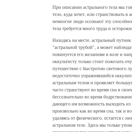
При описании астрального тела мы гов
тело, куда хочет, или странствовать в 
немногие люди осознают эту способнос
тела требуется много труда и осторожн
Находясь на месте, астральный путни
"астральной трубой", а может наблюдат
повинуется его желаниям и воле и нап
оккультисту только стоит пожелать очу
путешествие с быстротою светового луч
недостаточно упражнявшийся оккультис
астральным телом и проявляет больш
часто странствуют во время сна в свое
бессознательно во время бодрствовани
дающего им возможность выходить из 
произвольно как во время сна, так и в
удаляясь от физического, остается с н
астральном теле. Здесь мы только упом
ясновидения при помощи астрального т