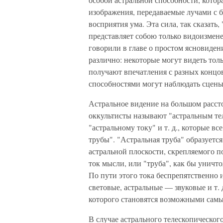
изображения, передаваемые лучами с б
восприятия ума. Эта сила, так сказать,
представляет собою только видоизмен
говорили в главе о простом ясновиден
различно: некоторые могут видеть толь
получают впечатления с разных концо
способностями могут наблюдать сцены
Астральное видение на большом расст
оккультисты называют "астральным те
"астральному току" и т. д., которые в
трубы". "Астральная труба" образуетс
астральной плоскости, скрепляемого п
ток мысли, или "труба", как бы уничт
По пути этого тока беспрепятственно 
световые, астральные — звуковые и т. 
которого становятся возможными самы
В случае астрального телескопическог