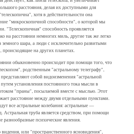
ольшого расстояния, делая их доступными для
 "телескопична", хотя в действительности она
ение "микроскопичной способности", о которой мы
ии. "Телескопичная" способность проявляется
ко на расстоянии немногих миль, другие так же легко
в земного шара, а люди с исключительно развитыми
, происходящие на других планетах.
оянии обыкновенно происходит при помощи того, что
лескопом", родственным "астральному телеграфу",
се представляют собой видоизменения "астральной
я путем установления постоянного тока мысли в
отоком "праны", посылаемой вместе с мыслью. Этот
ожает расстояние между двумя отдельными пунктами.
идут все астральные колебания: астральные —
д. Астральная труба является средством, при помощи
е разнообразные психические явления.
о видения, или "пространственного ясновидения",