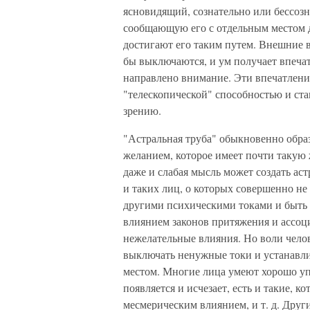
ясновидящий, сознательно или бессозн
сообщающую его с отдельным местом д
достигают его таким путем. Внешние в
бы выключаются, и ум получает впечат
направлено внимание. Эти впечатлени
"телескопической" способностью и ст
зрению.
"Астральная труба" обыкновенно обра
желанием, которое имеет почти такую
даже и слабая мысль может создать ас
и таких лиц, о которых совершенно не 
другими психическими токами и быть 
влиянием законов притяжения и ассоци
нежелательные влияния. Но воли челов
выключать ненужные токи и устанавли
местом. Многие лица умеют хорошо уп
появляется и исчезает, есть и такие, к
месмерическим влиянием, и т. д. Дру