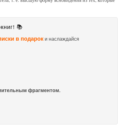
книг! 📚
писки в подарок
и наслаждайся
омительным фрагментом.