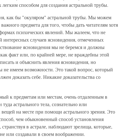
 легким способом для создания астральной трубы.
ия, как бы "окуляром" астральной трубы. Мы можем
 важного предмета для того, чтобы дать читателям хотя
 формах психических явлений. Мы жалеем, что не
й интересных случаев ясновидения, отмеченных
ствование ясновидения мы не беремся и должны
 как факт или, по крайней мере, не враждебны этой
описать и объяснить явления ясновидения, но
ы не имеем возможности. Это такой вопрос, который
олжен доказать себе. Никакие доказательства со
мый к предметам или местам, очень отдаленным в
 туда астрального тела, сознательно или
 вещей на месте при помощи астрального зрения. Это
способ, чем обыкновенный способ установления
 странствуя в астрале, наблюдают зрелища, которые,
сне или создавали в своем воображении.