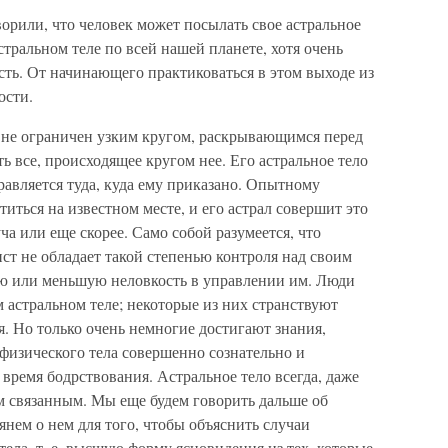
орили, что человек может посылать свое астральное
астральном теле по всей нашей планете, хотя очень
ть. От начинающего практиковаться в этом выходе из
ости.
к не ограничен узким кругом, раскрывающимся перед
ь все, происходящее кругом нее. Его астральное тело
равляется туда, куда ему приказано. Опытному
титься на известном месте, и его астрал совершит это
а или еще скорее. Само собой разумеется, что
т не обладает такой степенью контроля над своим
ую или меньшую неловкость в управлении им. Люди
м астральном теле; некоторые из них странствуют
я. Но только очень немногие достигают знания,
физического тела совершенно сознательно и
о время бодрствования. Астральное тело всегда, даже
им связанным. Мы еще будем говорить дальше об
янем о нем для того, чтобы объяснить случаи
ела, т. е. высшую форму ясновидения из тех, которые