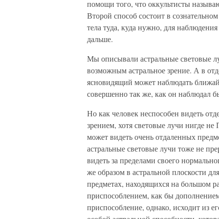
помощи того, что оккультисты называю
Второй способ состоит в сознательном
тела туда, куда нужно, для наблюдения
дальше.
Мы описывали астральные световые лу
возможным астральное зрение. А в отд
ясновидящий может наблюдать ближай
совершенно так же, как он наблюдал б
Но как человек неспособен видеть о
зрением, хотя световые лучи нигде не
может видеть очень отдаленных предме
астральные световые лучи тоже не пре
видеть за пределами своего нормально
же образом в астральной плоскости для
предметах, находящихся на большом ра
приспособлением, как бы дополнением
приспособление, однако, исходит из ег
особой астральной способности, котора