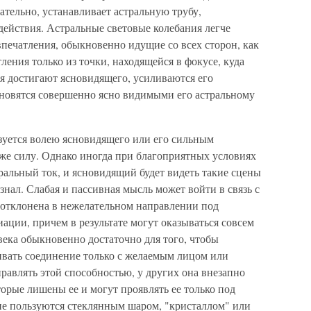
ательно, устанавливает астральную трубу,
ействия. Астральные световые колебания легче
печатления, обыкновенно идущие со всех сторон, как
ления только из точки, находящейся в фокусе, куда
я достигают ясновидящего, усиливаются его
ановятся совершенно ясно видимыми его астральному
зуется волею ясновидящего или его сильным
 же силу. Однако иногда при благоприятных условиях
тральный ток, и ясновидящий будет видеть такие сцены
знал. Слабая и пассивная мысль может войти в связь с
отклонена в нежелательном направлении под
ации, причем в результате могут оказываться совсем
ека обыкновенно достаточно для того, чтобы
вать соединение только с желаемым лицом или
равлять этой способностью, у других она внезапно
оторые лишены ее и могут проявлять ее только под
гие пользуются стеклянным шаром, "кристаллом" или