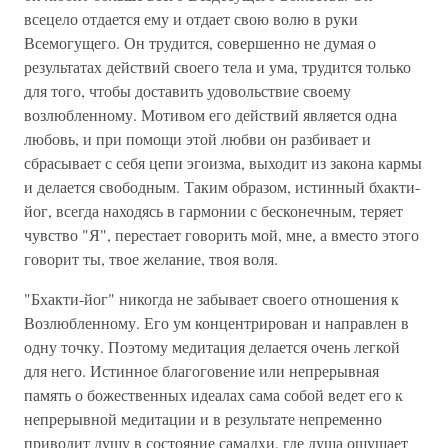
всецело отдается ему и отдает свою волю в руки
Всемогущего. Он трудится, совершенно не думая о
результатах действий своего тела и ума, трудится только
для того, чтобы доставить удовольствие своему
возлюбленному. Мотивом его действий является одна
любовь, и при помощи этой любви он разбивает и
сбрасывает с себя цепи эгоизма, выходит из закона кармы
и делается свободным. Таким образом, истинный бхакти-
йог, всегда находясь в гармонии с бесконечным, теряет
чувство "Я", перестает говорить мой, мне, а вместо этого
говорит ты, твое желание, твоя воля.
"Бхакти-йог" никогда не забывает своего отношения к
Возлюбленному. Его ум концентрирован и направлен в
одну точку. Поэтому медитация делается очень легкой
для него. Истинное благоговение или непрерывная
память о божественных идеалах сама собой ведет его к
непрерывной медитации и в результате непременно
приводит душу в состояние самадхи, где душа ощущает