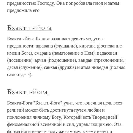
преданностью Господу. Она попробовала плод и затем
предложила его
Бхакти - йога
Бхакти - йога Бхакта развивает девять модусов
преданности: шравана (слушание), киртана (воспевание
имени Бога), смарана (памятование о Нем), падасеван
(посещение), арчан (подношение), вандан (преклонение),
дасья (служение), сакхья (дружба) и атма ниведан (полная
самоотдача).
Бхакти-йога
Бхакти-йога "Бхакти-йога" учит, что конечная цель всех
религий может быть достигнута путем любви и
поклонения личному Богу, Который есть Творец всей
феноменальной вселенной и сил, управляющих ею. Эта
форма йоги ведет к тому же самому, к чему ведут и