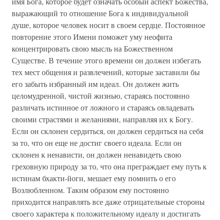
имя Бога, которое будет означать особый аспект Божества,
выражающий то отношение Бога к индивидуальной
душе, которое человек носит в своем сердце. Постоянное
повторение этого Имени поможет уму неофита
концентрировать свою мысль на Божественном
Существе. В течение этого времени он должен избегать
тех мест общения и развлечений, которые заставили бы
его забыть избранный им идеал. Он должен жить
целомудренной, чистой жизнью, стараясь постоянно
различать истинное от ложного и стараясь овладевать
своими страстями и желаниями, направляя их к Богу.
Если он склонен сердиться, он должен сердиться на себя
за то, что он еще не достиг своего идеала. Если он
склонен к ненависти, он должен ненавидеть свою
греховную природу за то, что она преграждает ему путь к
истинам бхакти-йоги, мешает ему помнить о его
Возлюбленном. Таким образом ему постоянно
приходится направлять все даже отрицательные стороны
своего характера к положительному идеалу и достигать