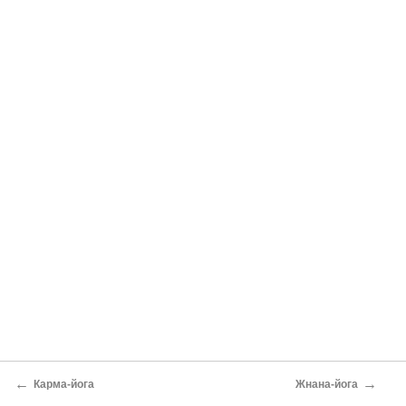
←
→
Карма-йога
Жнана-йога