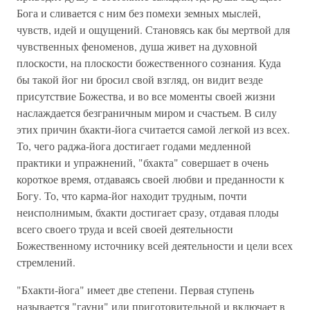
Бога и сливается с ним без помехи земных мыслей,
чувств, идей и ощущений. Становясь как бы мертвой для
чувственных феноменов, душа живет на духовной
плоскости, на плоскости божественного сознания. Куда
бы такой йог ни бросил свой взгляд, он видит везде
присутствие Божества, и во все моменты своей жизни
наслаждается безграничным миром и счастьем. В силу
этих причин бхакти-йога считается самой легкой из всех.
То, чего раджа-йога достигает годами медленной
практики и упражнений, "бхакта" совершает в очень
короткое время, отдаваясь своей любви и преданности к
Богу. То, что карма-йог находит трудным, почти
неисполнимым, бхакти достигает сразу, отдавая плоды
всего своего труда и всей своей деятельности
Божественному источнику всей деятельности и цели всех
стремлений.
"Бхакти-йога" имеет две степени. Первая ступень
называется "гауни" или приготовительной и включает в