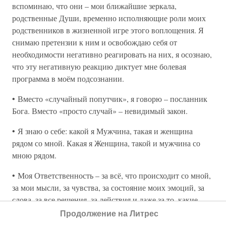
вспоминаю, что они – мои ближайшие зеркала,
родственные Души, временно исполняющие роли моих
родственников в жизненной игре этого воплощения. Я
снимаю претензии к ним и освобождаю себя от
необходимости негативно реагировать на них, я осознаю,
что эту негативную реакцию диктует мне болевая
программа в моём подсознании.
• Вместо «случайный попутчик», я говорю – посланник
Бога. Вместо «просто случай» – невидимый закон.
• Я знаю о себе: какой я Мужчина, такая и женщина
рядом со мной. Какая я Женщина, такой и мужчина со
мною рядом.
• Моя Ответственность – за всё, что происходит со мной,
за мои мысли, за чувства, за состояние моих эмоций, за
слова, за все решения, за действия и даже за то, какие
программы «играют» – проявляются через меня. Это
Продолжение на Литрес
освобождает меня от ответственности за других людей, за