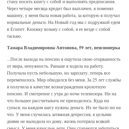
стану носить книгу с собой и выполнять предписания.
Через четыре месяца кредит был выплачен, я поменял
машину, у меня была новая работа, за которую я получал
нормальные деньги. На Новый год мы с подружкой едем
в Египет. Книжку возьму с собой, я ее везде с собой
таскаю.
Тамара Владимировна Антонова, 59 лет, пенсионерка
...После выхода на пенсию я ощутила свою оторванность
от мира, ненужность. Раньше я ходила на работу.
Получала пусть небольшую, но зарплату, теперь все
переменилось. Мир обходился без меня. За 25 лет службы
я получила в качестве вознаграждения крохотную
пенсию. И смотрение с утра до ночи телевизора. Ни на
что большее рассчитывать не приходилось. Куда ни
сунься, на каждом шагу нужны деньги. Их не было ни на
что. У меня случилась затяжная депрессия, я целыми
днями не выходила из дому, жизнь потеряла всякий
смысл. У меня взрослые дети. Они стараются заботиться