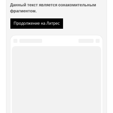
Данный текст является ознакомительным
фрагментом.
Продолжение на Литрес
Читайте также
Цель этой книги
Цель этой книги Эта книга—практический путеводитель
к обретению безмятежности. В ней четко определено, что
такое безмятежность, почему люди так редко чувствуют
ее, почему она так важна для полноты жизни и как ее
обрести, не изменяя своего образа жизни.Эта книга
уникальна