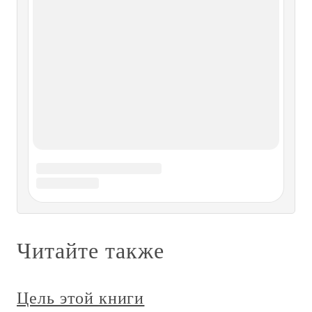
воспитание, опыт и
** Главные идеи этой книги
** Главные идеи этой книги В рамках этой книги
предлагается эффективный метод приготовления пищи,
суть которого будет раскрыта ниже. Это глубокое
самоферментирование. Такой способ приготовления
пищи также делает ее высоко биодоступной и заодно
разрушает многие
Основные выводы этой книги
Основные выводы этой книги Традиционное сыроедение
как-то упустило из виду, что пища должна быть не только
лекарством, но все же еще и питанием. В попытках
избавиться от вредных пищевых веществ многие
современные диеты избавились от пищи вообще. Эта