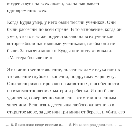
воздействует на всех людей, волна накрывает
одновременно всех.
Когда Будда умер, у него были тысячи учеников. Они
были рассеяны по всей стране. В то мгновение, когда он
умер, это тотчас же подействовало на всех учеников,
которые были настоящими учениками, где бы они ни
были. За тысячи миль от Будды они почувствовали:
«Мастера больше нет».
Это таинственное явление, но сейчас даже наука идет в
это явление глубоко - конечно, по другому маршруту.
Они экспериментировали на животных, в особенности
на взаимоотношениях матери и ребенка. И они были
удивлены, совершенно удивлены этим таинственным
явлением. Если взять детеныша любого животного в
открытое море, за две или три мили от берега, и убить его
там, мать, которая на берегу, тотчас же узнает, что
←
→
детеныш убит; между ними расстояние в две мили
6. Я называю вещи своими именами
8. Из хаоса рождаются звезды