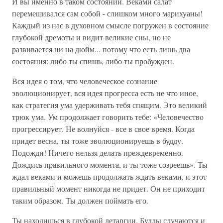
И вы именно в таком состоянии. Веками салат
перемешивался сам собой - слишком много марихуаны!
Каждый из нас в духовном смысле погружен в состояние
глубокой дремоты и видит великие сны, но не
развивается ни на дюйм... потому что есть лишь два
состояния: либо ты спишь, либо ты пробужден.
Вся идея о том, что человеческое сознание
эволюционирует, вся идея прогресса есть не что иное,
как стратегия ума удерживать тебя спящим. Это великий
трюк ума. Ум продолжает говорить тебе: «Человечество
прогрессирует. Не волнуйся - все в свое время. Когда
придет весна, ты тоже эволюционируешь в будду.
Подожди! Ничего нельзя делать преждевременно.
Дождись правильного момента, и ты тоже созреешь». Ты
ждал веками и можешь продолжать ждать веками, и этот
правильный момент никогда не придет. Он не приходит
таким образом. Ты должен поймать его.
Ты находишься в глубокой летаргии. Будды случаются и