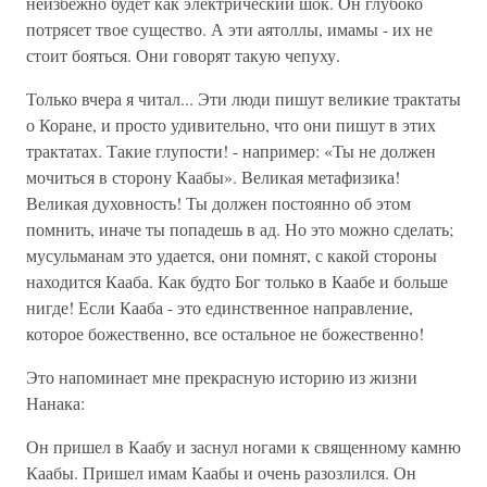
неизбежно будет как электрический шок. Он глубоко
потрясет твое существо. А эти аятоллы, имамы - их не
стоит бояться. Они говорят такую чепуху.
Только вчера я читал... Эти люди пишут великие трактаты
о Коране, и просто удивительно, что они пишут в этих
трактатах. Такие глупости! - например: «Ты не должен
мочиться в сторону Каабы». Великая метафизика!
Великая духовность! Ты должен постоянно об этом
помнить, иначе ты попадешь в ад. Но это можно сделать;
мусульманам это удается, они помнят, с какой стороны
находится Кааба. Как будто Бог только в Каабе и больше
нигде! Если Кааба - это единственное направление,
которое божественно, все остальное не божественно!
Это напоминает мне прекрасную историю из жизни
Нанака:
Он пришел в Каабу и заснул ногами к священному камню
Каабы. Пришел имам Каабы и очень разозлился. Он