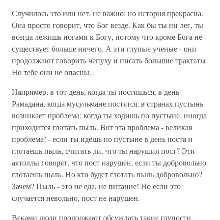
Случилось это или нет, не важно; но история прекрасна.
Она просто говорит, что Бог везде. Как бы ты ни лег, ты
всегда лежишь ногами к Богу, потому что кроме Бога не
существует больше ничего. А эти глупые ученые - они
продолжают говорить чепуху и писать большие трактаты.
Но тебе они не опасны.
Например, в тот день, когда ты постишься, в день
Рамадана, когда мусульмане постятся, в странах пустынь
возникает проблема: когда ты ходишь по пустыне, иногда
приходится глотать пыль. Вот эта проблема - великая
проблема! - если ты идешь по пустыне в день поста и
глотаешь пыль, считать ли, что ты нарушил пост? Эти
аятоллы говорят, что пост нарушен, если ты добровольно
глотаешь пыль. Но кто будет глотать пыль добровольно?
Зачем? Пыль - это не еда, не питание! Но если это
случается невольно, пост не нарушен.
Веками люди продолжают обсуждать такие глупости,