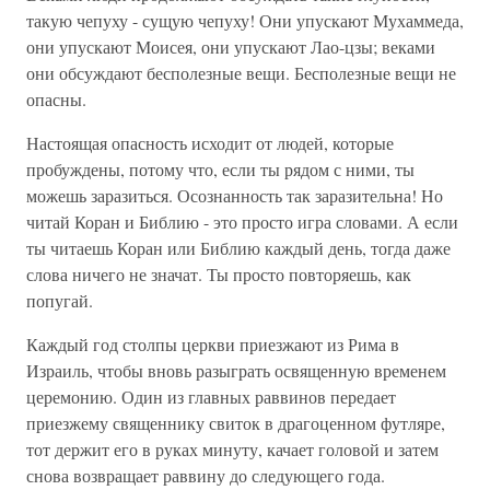
такую чепуху - сущую чепуху! Они упускают Мухаммеда,
они упускают Моисея, они упускают Лао-цзы; веками
они обсуждают бесполезные вещи. Бесполезные вещи не
опасны.
Настоящая опасность исходит от людей, которые
пробуждены, потому что, если ты рядом с ними, ты
можешь заразиться. Осознанность так заразительна! Но
читай Коран и Библию - это просто игра словами. А если
ты читаешь Коран или Библию каждый день, тогда даже
слова ничего не значат. Ты просто повторяешь, как
попугай.
Каждый год столпы церкви приезжают из Рима в
Израиль, чтобы вновь разыграть освященную временем
церемонию. Один из главных раввинов передает
приезжему священнику свиток в драгоценном футляре,
тот держит его в руках минуту, качает головой и затем
снова возвращает раввину до следующего года.