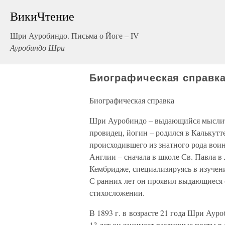
ВикиЧтение
Шри Ауробиндо. Письма о Йоге – IV
Ауробиндо Шри
Биографическая справк
Биографическая справка
Шри Ауробиндо – выдающийся мыслите
провидец, йогин – родился в Калькутте
происходившего из знатного рода воин
Англии – сначала в школе Св. Павла в 
Кембридже, специализируясь в изучен
С ранних лет он проявил выдающиеся с
стихосложении.
В 1893 г. в возрасте 21 года Шри Ау
13 лет он занимает различные посты 