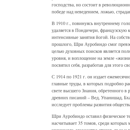
господства, но состоит в революцион
победе над неведением, ложью, страда
В 1910 г., повинуясь внутреннему го
удаляется в Пондичери, французскую 
интенсивные занятия йогой. На собст
прошлого, Шри Ауробиндо смог превзо
целью духовных поисков является полн
уровня, и воплощение на земле «жизн
посвятил себя, разработав для этого 
С 1914 по 1921 г. он издает ежемесячн
главные труды, в которых подробно ра
свете высшего Знания, обретенного в 
древних писаний – Вед, Упанишад, Бха
исследует проблемы развития общества
Шри Ауробиндо оставил физическое тел
насчитывает 35 томов, среди которых 
учениками, множество стихов, пьес и 