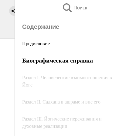
Поиск
Содержание
Предисловие
Биографическая справка
Раздел I. Человеческие взаимоотношения в
Йоге
Раздел II. Садхана в ашраме и вне его
Раздел III. Йогические переживания и
духовные реализации