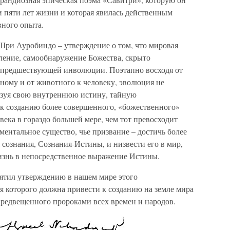
и пяти лет жизни и которая явилась действенным
вного опыта.
Шри Ауробиндо – утверждение о том, что мировая
ление, самообнаружение Божества, скрыто
е предшествующей инволюции. Поэтапно восходя от
тному и от животного к человеку, эволюция не
лизуя свою внутреннюю истину, тайную
 к созданию более совершенного, «божественного»
века в гораздо большей мере, чем тот превосходит
ментальное существо, чье призвание – достичь более
 сознания, Сознания-Истины, и низвести его в мир,
жизнь в непосредственное выражение Истины.
тил утверждению в нашем мире этого
я которого должна привести к созданию на земле мира
предвещенного пророками всех времен и народов.