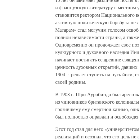
и французскую литературу в местном ун
становится ректором Национального ко
активную политическую борьбу за не
Матарам» стал могучим голосом освоб
полной независимости страны, а такж
Одновременно он продолжает свое поэт
культурного и духовного наследия Инд
начинает постигать ее древние свяще
ценность духовных открытий, давших ж
1904 г. решает ступить на путь йоги, 
своей родины.
В 1908 г. Шри Ауробиндо был арестов
из чиновников британского колониальн
грозившему ему смертной казнью, одна
был полностью оправдан и освобожден
Этот год стал для него «университето
реализаций и осознал, что его цель н