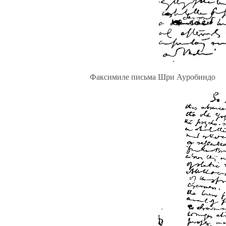
Факсимиле письма Шри Ауробиндо