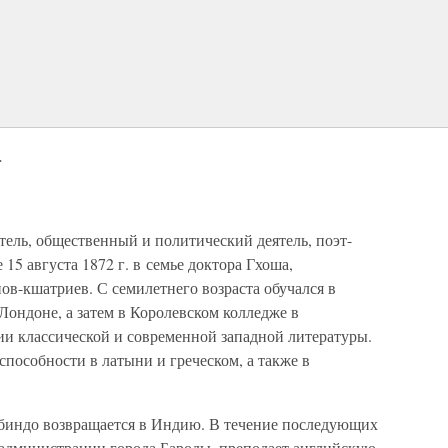
а
ль, общественный и политический деятель, поэт-
 15 августа 1872 г. в семье доктора Гхоша,
ов-кшатриев. С семилетнего возраста обучался в
Лондоне, а затем в Королевском колледже в
ии классической и современной западной литературы.
пособности в латыни и греческом, а также в
робиндо возвращается в Индию. В течение последующих
в администрации города Бароды, преподает английскую