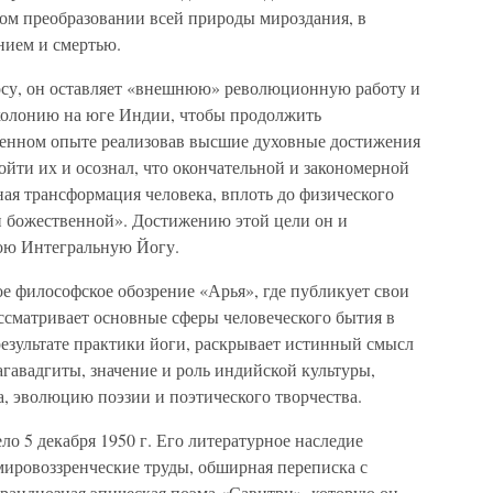
ном преобразовании всей природы мироздания, в
нием и смертью.
лосу, он оставляет «внешнюю» революционную работу и
колонию на юге Индии, чтобы продолжить
венном опыте реализовав высшие духовные достижения
йти их и осознал, что окончательной и закономерной
ая трансформация человека, вплоть до физического
и божественной». Достижению этой цели он и
свою Интегральную Йогу.
ое философское обозрение «Арья», где публикует свои
ссматривает основные сферы человеческого бытия в
результате практики йоги, раскрывает истинный смысл
гавадгиты, значение и роль индийской культуры,
, эволюцию поэзии и поэтического творчества.
о 5 декабря 1950 г. Его литературное наследие
мировоззренческие труды, обширная переписка с
грандиозная эпическая поэма «Савитри», которую он