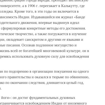
иверситете, а в 1906 г. переезжает в Калькутту, где
лледжа. Кроме того, в эти годы он включается в
зависимость Индии. Издававшийся им журнал «Банде
одительного движения, впервые выдвинув идеал
е сформулировав конкретные методы его достижения.
ическое творчество, а также погружается в изучение
ии, овладевает санскритом и другими ее языками и
нные писания. Осознав подлинное могущество и
изнь всей ее богатейшей многовековой культуре, он в
стремясь использовать духовную силу для освобождения
ан по подозрению в организации покушения на одного
ого правительства и оказался в тюрьме по обвинению,
ко по окончании следствия, длившегося целый год,
.
м йоги»: он достиг фундаментальных духовных
е ограничивается освобождением Индии от иноземного