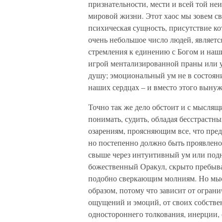
признательности, мести и всей той неи
мировой жизни. Этот хаос мы зовем с
психическая сущность, присутствие к
очень небольшое число людей, являетс
стремления к единению с Богом и наш
игрой ментализированной праны или 
душу; эмоциональный ум не в состоян
наших сердцах – и вместо этого выну
Точно так же дело обстоит и с мыслящ
понимать, судить, обладая бесстрастн
озарениям, проясняющим все, что предст
но постепенно должно быть проявлено.
свыше через интуитивный ум или подни
божественный Оракул, скрыто пребыв
подобно сверкающим молниям. Но мы
образом, потому что зависит от огран
ощущений и эмоций, от своих собстве
одностороннего толкования, инерции, 