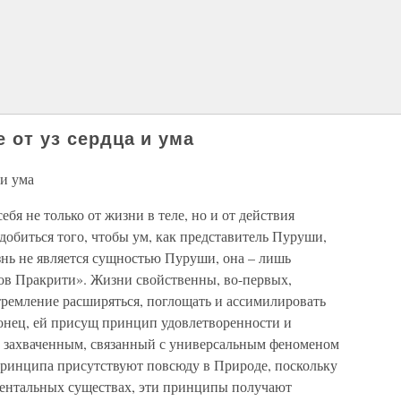
е от уз сердца и ума
 и ума
бя не только от жизни в теле, но и от действия
добиться того, чтобы ум, как представитель Пуруши,
изнь не является сущностью Пуруши, она – лишь
ов Пракрити». Жизни свойственны, во-первых,
тремление расширяться, поглощать и ассимилировать
аконец, ей присущ принцип удовлетворенности и
 захваченным, связанный с универсальным феноменом
принципа присутствуют повсюду в Природе, поскольку
ментальных существах, эти принципы получают