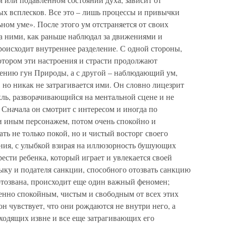
х всплесков. Все это – лишь процессы и привычки
ом уме». После этого ум отстраняется от своих
а ними, как раньше наблюдал за движениями и
роисходит внутреннее разделение. С одной стороны,
отором эти настроения и страсти продолжают
ению гун Природы, а с другой – наблюдающий ум,
, но никак не затрагивается ими. Он словно лицезрит
кль, разворачивающийся на ментальной сцене и не
Сначала он смотрит с интересом и иногда по
ли иным персонажем, потом очень спокойно и
ть не только покой, но и чистый восторг своего
ния, с улыбкой взирая на иллюзорность бушующих
ести ребенка, который играет и увлекается своей
дыку и подателя санкции, способного отозвать санкцию
 отозвана, происходит еще один важный феномен;
енно спокойным, чистым и свободным от всех этих
он чувствует, что они рождаются не внутри него, а
ходящих извне и все еще затрагивающих его