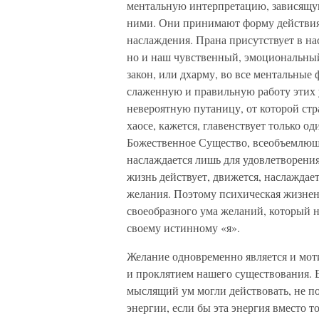
ментальную интерпретацию, зависящую
ними. Они принимают форму действия,
наслаждения. Прана присутствует в нас
но и наш чувственный, эмоциональный
закон, или дхарму, во все ментальные
слаженную и правильную работу этих у
невероятную путаницу, от которой стр
хаосе, кажется, главенствует только о
Божественное Существо, всеобъемлюще
наслаждается лишь для удовлетворения
жизнь действует, движется, наслаждае
желания. Поэтому психическая жизненн
своеобразного ума желаний, который н
своему истинному «я».
Желание одновременно является и мот
и проклятием нашего существования. 
мыслящий ум могли действовать, не п
энергии, если бы эта энергия вместо т