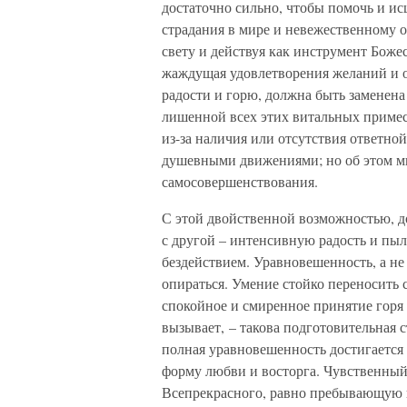
достаточно сильно, чтобы помочь и ис
страдания в мире и невежественному о
свету и действуя как инструмент Боже
жаждущая удовлетворения желаний и о
радости и горю, должна быть заменен
лишенной всех этих витальных примес
из-за наличия или отсутствия ответно
душевными движениями; но об этом мы
самосовершенствования.
С этой двойственной возможностью, до
с другой – интенсивную радость и пылк
бездействием. Уравновешенность, а не
опираться. Умение стойко переносить с
спокойное и смиренное принятие горя 
вызывает, – такова подготовительная 
полная уравновешенность достигается 
форму любви и восторга. Чувственны
Всепрекрасного, равно пребывающую в