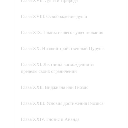
Глава XVII. Душа и Природа
Глава XVIII. Освобождение души
Глава XIX. Планы нашего существования
Глава XX. Низший тройственный Пуруша
Глава XXI. Лестница восхождения за
пределы своих ограничений
Глава XXII. Виджняна или Гнозис
Глава XXIII. Условия достижения Гнозиса
Глава XXIV. Гнозис и Ананда