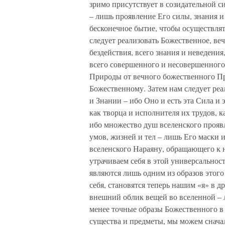
зримо присутствует в созидательной си
– лишь проявление Его силы, знания и
бесконечное бытие, чтобы осуществлят
следует реализовать Божественное, ве
бездействия, всего знания и неведения,
всего совершенного и несовершенного
Природы от вечного божественного П
Божественному. Затем нам следует ре
и Знании – ибо Оно и есть эта Сила и э
как творца и исполнителя их трудов, 
ибо множество душ вселенского прояв
умов, жизней и тел – лишь Его маски
вселенского Нараяну, обращающего к 
утрачиваем себя в этой универсальнос
являются лишь одним из образов этого
себя, становятся теперь нашим «я» в д
внешний облик вещей во вселенной – 
менее точные образы Божественного в
существа и предметы, мы можем сначал