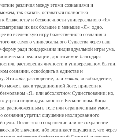
 четкие различия между этими сознаниями и
можем, так сказать, оставаться полностью
к блаженству и бесконечности универсального «Я».
сматривая их как большее и меньшее «Я»: одно,
е во вселенскую игру божественного сознания и
е того же самого универсального Существа через наш
-форму ради поддержания индивидуальной игры ума,
осмической реализации, достигаемой благодаря
 достичь растворения личности в универсальном бытии,
ком сознании, освободить в единстве и
му. Это
лайя
, растворение, или
мокша
, освобождение,
Это может, как в традиционной йоге, привести к
в безмолвном «Я» или абсолютном Существовании; но,
это утрата индивидуальности в Бесконечном. Когда
ием, расположенным в теле или ограниченным умом,
ого сознания утратил ощущение изолированного
й цели. После этого сохранение или не сохранение
акое-либо значение, ибо возникает ощущение, что через
изменно действует бесформенный Единый, и каждая