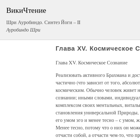
ВикиЧтение
Шри Ауробиндо. Синтез Йоги – II
Ауробиндо Шри
Глава XV. Космическое 
Глава XV. Космическое Сознание
Реализовать активного Брахмана и дос
частично (что зависит от того, абсолю
космическим. Обычно человек живет н
сознании; иными словами, индивидуал
комплексом своих ментальных, витал
становления универсальной Природы, т
его умом эго и менее тесно – с умом
Менее тесно, потому что о них он може
отчасти собой, а отчасти чем-то, что п