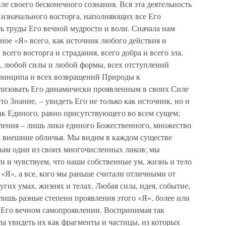
ле своего бесконечного сознания. Вся эта деятельность
 изначального восторга, наполняющих все Его
ь труды Его вечной мудрости и воли. Сначала нам
чное «Я» всего, как источник любого действия и
 всего восторга и страдания, всего добра и всего зла,
, любой силы и любой формы, всех отступлений
ринципа и всех возвращений Природы к
ализовать Его динамически проявленным в своих Силе
то Знание, – увидеть Его не только как источник, но и
как Единого, равно присутствующего во всем сущем;
ления – лишь лики единого Божественного, множество
 и внешние обличья. Мы видим в каждом существе
нам один из своих многочисленных ликов; мы
ти и чувствуем, что наши собственные ум, жизнь и тело
 «Я», а все, кого мы раньше считали отличными от
ругих умах, жизнях и телах. Любая сила, идея, событие,
лишь разные степени проявления этого «Я», более или
 Его вечном самопроявлении. Воспринимая так
а увидеть их как фрагменты и частицы, из которых