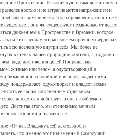
ршенное Присутствие, бесконечную и самодостаточную
й разделенностью и не затрагиваются напряжением и
 пребывают внутри всего этого проявления, но в то же
се существует, они же существуют независимо от всего;
аться движением в Пространстве и Времени, которое
ясь на этот фундамент, мы можем прочно утвердиться
ить всю вселенную внутри себя. Мы более не
кнуты в стенах нашей природной обители, а, подобно
в чем, ради достижения целей Природы, мы
умом, жизнью или телом, а одухотворяющей и
чи безмолвной, спокойной и вечной, владеет ими;
юду поддерживает, одухотворяет и владеет всеми
 считать ее своим собственным отдельным
сущее движется и действует, а она незыблемо и
щего. Достигая этого, мы становимся вечным
 вечном сознании и блаженстве.
вное «Я» как Владыку всей деятельности
видеть, что именно этот неизменный Самосущий