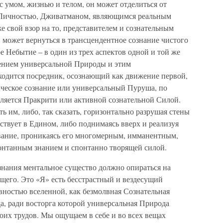
 с умом, жизнью и телом, он может отделиться от
й Личностью, Дживатманом, являющимся реальным
е свой взор на то, представителем и сознательным
н может вернуться в трансцендентное сознание чистого
 Небытие – в один из трех аспектов одной и той же
лением универсальной Природы и этим
одится посредник, осознающий как движение первой,
мическое сознание или универсальный Пуруша, по
ляется Пракрити или активной сознательной Силой.
ь им, либо, так сказать, горизонтально разрушая стены
ествует в Едином, либо поднимаясь вверх и реализуя
вание, проникаясь его многомерным, имманентным,
нтанным знанием и спонтанно творящей силой.
знания ментальное существо должно опираться на
щего. Это «Я» есть бесстрастный и вездесущий
вностью вселенной, как безмолвная Сознательная
а, ради восторга которой универсальная Природа
оих трудов. Мы ощущаем в себе и во всех вещах