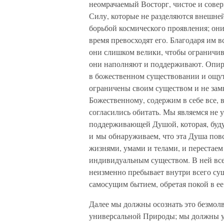
неомрачаемый Восторг, чистое и сове
Силу, которые не разделяются внешне
борьбой космического проявления; они
время превосходят его. Благодаря им в
они слишком велики, чтобы ограничив
они наполняют и поддерживают. Опира
в божественном существовании и ощут
ограничены своим существом и не зам
Божественному, содержим в себе все, 
согласились обитать. Мы являемся не 
поддерживающей Душой, которая, буду
и мы обнаруживаем, что эта Душа повс
жизнями, умами и телами, и перестаем
индивидуальным существом. В ней все 
неизменно пребывает внутри всего су
самосущим бытием, обретая покой в ее
Далее мы должны осознать это безмол
универсальной Природы; мы должны у