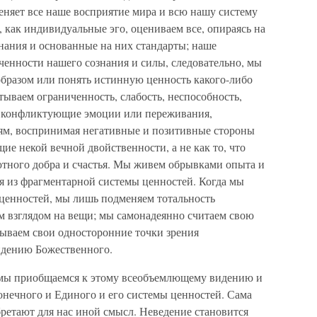
еняет все наше восприятие мира и всю нашу систему
 как индивидуальные эго, оцениваем все, опираясь на
нания и основанные на них стандарты; наше
ченности нашего сознания и силы, следовательно, мы
бразом или понять истинную ценность какого-либо
ываем ограниченность, слабость, неспособность,
ей конфликтующие эмоции или переживания,
ям, воспринимая негативные и позитивные стороны
е некой вечной двойственности, а не как то, что
ютного добра и счастья. Мы живем обрывками опыта и
я из фрагментарной системы ценностей. Когда мы
ценностей, мы лишь подменяем тотальность
 взглядом на вещи; мы самонадеянно считаем свою
зываем свои односторонние точки зрения
идению Божественного.
, мы приобщаемся к этому всеобъемлющему видению и
онечного и Единого и его системы ценностей. Сама
ретают для нас иной смысл. Неведение становится