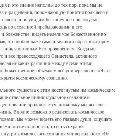
ация и это знание неполны до тех пор, пока мы не
тва и разделения, порождающую понятия большего и
и целого, и не увидим Бесконечное повсюду; мы
ещь во вселенной пребывающими в его
 и блаженстве, видеть неделимое Божественное во
мая, что любой даже самый великий образ, в котором
ет лишь частичным Его проявлением. Когда мы
о и все превосходящего Свидетеля, активного
 делая никаких различий между всеми этими
ое Божественное, объемлем всё универсальное «Я» и
открыты космическому сознанию.
льного существа с этим достигнутым им космическим
 наше отдельное индивидуальное сознание и
ществование продолжается, поскольку мы все еще
жизнь. Вполне возможно реализовать космическое
 словами, мы можем видеть его глазами души, ощущать
ными, но не полностью, то есть сохраняя
внутри космического сознания универсального «Я».