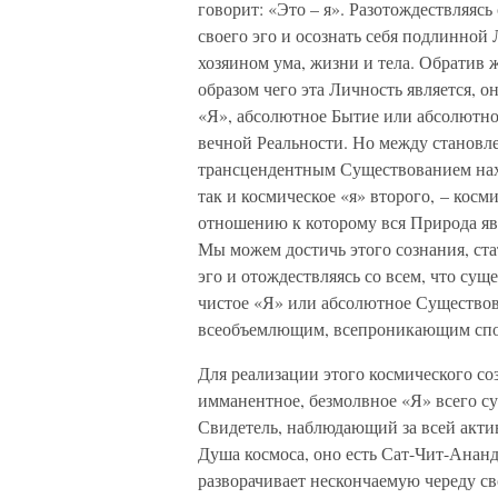
говорит: «Это – я». Разотождествляясь
своего эго и осознать себя подлинно
хозяином ума, жизни и тела. Обратив ж
образом чего эта Личность является, о
«Я», абсолютное Бытие или абсолютное
вечной Реальности. Но между станов
трансцендентным Существованием нах
так и космическое «я» второго, – кос
отношению к которому вся Природа яв
Мы можем достичь этого сознания, стат
эго и отождествляясь со всем, что сущ
чистое «Я» или абсолютное Существо
всеобъемлющим, всепроникающим спо
Для реализации этого космического со
имманентное, безмолвное «Я» всего су
Свидетель, наблюдающий за всей акти
Душа космоса, оно есть Сат-Чит-Ананд
разворачивает нескончаемую череду св