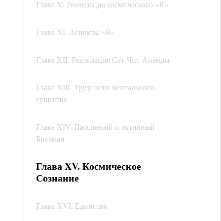
Глава X. Реализация космического «Я»
Глава XI. Аспекты «Я»
Глава XII. Реализация Сат-Чит-Ананды
Глава XIII. Трудности ментального
существа
Глава XIV. Пассивный и активный
Брахман
Глава XV. Космическое
Сознание
Глава XVI. Единство