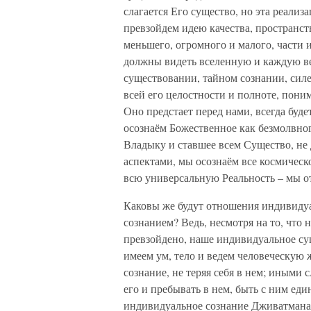
слагается Его существо, но эта реализ
превзойдем идею качества, пространс
меньшего, огромного и малого, части 
должны видеть вселенную и каждую в
существовании, тайном сознании, силе
всей его целостности и полноте, пони
Оно предстает перед нами, всегда буд
осознаём Божественное как безмолвног
Владыку и ставшее всем Существо, не
аспектами, мы осознаём все космическ
всю универсальную Реальность – мы 
Каковы же будут отношения индивидуа
сознанием? Ведь, несмотря на то, что
превзойдено, наше индивидуальное су
имеем ум, тело и ведем человеческую 
сознание, не теряя себя в нем; иными
его и пребывать в нем, быть с ним еди
индивидуальное сознание Дживатмана 