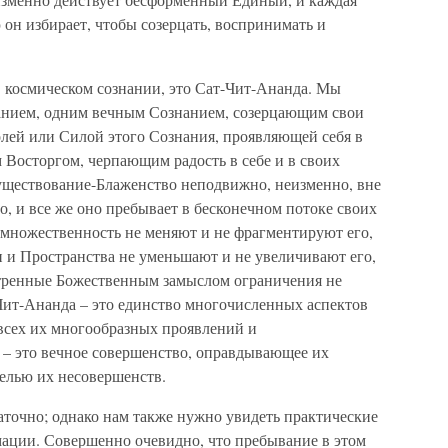
 он избирает, чтобы созерцать, воспринимать и
в космическом сознании, это Сат-Чит-Ананда. Мы
нием, одним вечным Сознанием, созерцающим свои
олей или Силой этого Сознания, проявляющей себя в
 Восторгом, черпающим радость в себе и в своих
Существование-Блаженство неподвижно, неизменно, вне
о, и все же оно пребывает в бесконечном потоке своих
и множественность не меняют и не фрагментируют его,
 и Пространства не уменьшают и не увеличивают его,
тренные Божественным замыслом ограничения не
Чит-Ананда – это единство многочисленных аспектов
всех их многообразных проявлений и
– это вечное совершенство, оправдывающее их
елью их несовершенств.
аточно; однако нам также нужно увидеть практические
мации. Совершенно очевидно, что пребывание в этом