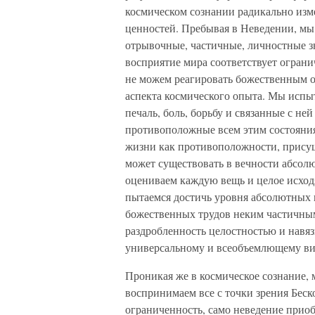
космическом сознании радикально изм
ценностей. Пребывая в Неведении, мы,
отрывочные, частичные, личностные з
восприятие мира соответствует ограни
не можем реагировать божественным о
аспекта космического опыта. Мы испыт
печаль, боль, борьбу и связанные с н
противоположные всем этим состояни
жизни как противоположности, присущи
может существовать в вечности абсол
оцениваем каждую вещь и целое исход
пытаемся достичь уровня абсолютных 
божественных трудов неким частичным
раздробленность целостностью и навя
универсальному и всеобъемлющему в
Проникая же в космическое сознание
воспринимаем все с точки зрения Беск
ограниченность, само неведение приоб