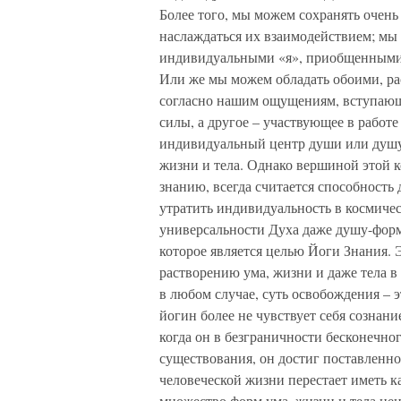
Более того, мы можем сохранять очень
наслаждаться их взаимодействием; мы 
индивидуальными «я», приобщенными 
Или же мы можем обладать обоими, рас
согласно нашим ощущениям, вступающе
силы, а другое – участвующее в работ
индивидуальный центр души или душу
жизни и тела. Однако вершиной этой к
знанию, всегда считается способность
утратить индивидуальность в космичес
универсальности Духа даже душу-фор
которое является целью Йоги Знания. 
растворению ума, жизни и даже тела 
в любом случае, суть освобождения – 
йогин более не чувствует себя сознан
когда он в безграничности бесконечн
существования, он достиг поставленно
человеческой жизни перестает иметь к
множество форм ума, жизни и тела не