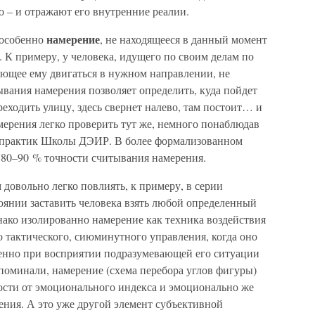
о – и отражают его внутренние реалии.
намерение
 особенно
, не находящееся в данный момент
. К примеру, у человека, идущего по своим делам по
яющее ему двигаться в нужном направлении, не
ывания намерения позволяет определить, куда пойдет
ереходить улицу, здесь свернет налево, там постоит… и
мерения легко проверить тут же, немного понаблюдав
из практик Школы ДЭИР. В более формализованном
 80–90 % точности считывания намерения.
довольно легко повлиять, к примеру, в серии
оянии заставить человека взять любой определенный
нако изолированно намерение как техника воздействия
о тактического, сиюминутного управления, когда оно
енно при восприятии подразумевающей его ситуации
поминали, намерение (схема перебора углов фигуры)
ости от эмоционального индекса и эмоционально же
ения. А это уже другой элемент субъективной