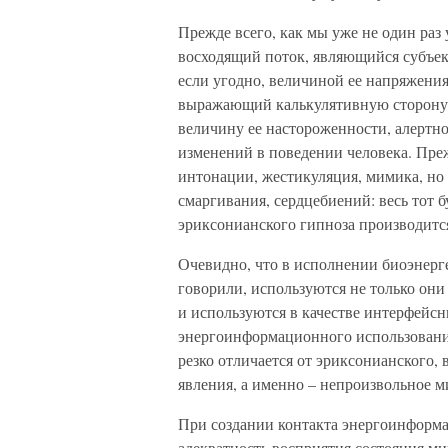
Прежде всего, как мы уже не один раз
восходящий поток, являющийся субъе
если угодно, величиной ее напряжени
выражающий калькулятивную сторону а
величину ее настороженности, алертн
изменений в поведении человека. Преж
интонации, жестикуляция, мимика, но 
смаргивания, сердцебиений: весь тот б
эриксонианского гипноза производится
Очевидно, что в исполнении биоэнерге
говорили, используются не только они
и используются в качестве интерфейсн
энергоинформационного использовани
резко отличается от эриксонианского, 
явления, а именно – непроизвольное 
При создании контакта энергоинформа
адекватность восприятия состояния ми