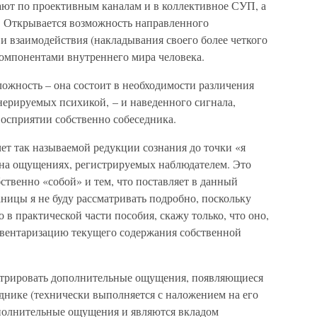
ают по проективным каналам и в коллективное СУП, а
. Открывается возможность направленного
 и взаимодействия (накладывания своего более четкого
омпонентами внутреннего мира человека.
ложность – она состоит в необходимости различения
нерируемых психикой, – и наведенного сигнала,
осприятии собственно собеседника.
чет так называемой редукции сознания до точки «я
о на ощущениях, регистрируемых наблюдателем. Это
ственно «собой» и тем, что поставляет в данный
ницы я не буду рассматривать подробно, поскольку
в практической части пособия, скажу только, что оно,
инвентаризацию текущего содержания собственной
гистрировать дополнительные ощущения, появляющиеся
днике (технически выполняется с наложением на его
ополнительные ощущения и являются вкладом