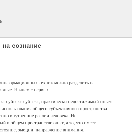
ь
 на сознание
оинформационных техник можно разделить на
ивные. Начнем с первых.
такт субъект-субъект, практически недостижимый иным
т использования общего субъективного пространства –
венно внутренние реалии человека. Не
й в общем пространстве опыт, а то, что имеет
остояние, эмоции, направление внимания.