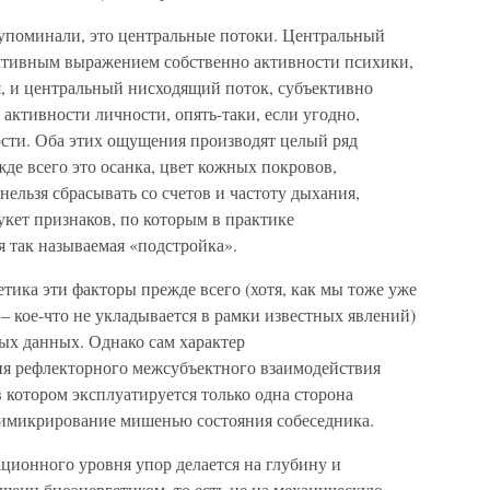
 упоминали, это центральные потоки. Центральный
ктивным выражением собственно активности психики,
я, и центральный нисходящий поток, субъективно
ктивности личности, опять-таки, если угодно,
ости. Оба этих ощущения производят целый ряд
де всего это осанка, цвет кожных покровов,
нельзя сбрасывать со счетов и частоту дыхания,
укет признаков, по которым в практике
 так называемая «подстройка».
тика эти факторы прежде всего (хотя, как мы тоже уже
 – кое-что не укладывается в рамки известных явлений)
ых данных. Однако сам характер
я рефлекторного межсубъектного взаимодействия
в котором эксплуатируется только одна сторона
мимикрирование мишенью состояния собеседника.
ционного уровня упор делается на глубину и
шени биоэнергетиком, то есть не на механическую