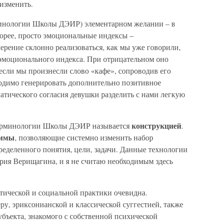
 изменить.
минологии Школы ДЭИР) элементарном желании – в
корее, просто эмоциональные индексы –
рение склонно реализоваться, как мы уже говорили,
эмоционального индекса. При отрицательном оно
 если мы произнесли слово «кафе», сопроводив его
одимо генерировать дополнительно позитивное
атического согласия девушки разделить с нами легкую
конструкцией
терминологии Школы ДЭИР называется
.
аммы
, позволяющие системно изменить набор
еделенного понятия, цели, задачи. Данные технологии
ия Верищагина, и я не считаю необходимым здесь
тической и социальной практики очевидна.
у, эриксонианской и классической суггестией, также
убъекта, знакомого с собственной психической