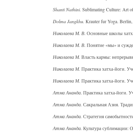
Shanti Nathini.
Sublimating Culture: Art of
Dolma Jangkhu.
Krauter fur Yoga. Berlin
Николаева М. В
. Основные школы хатха
Николаева М. В
. Понятие «мы» и сужде
Николаева М.
Власть кармы: непрерывн
Николаева М
. Практика хатха-йоги. Уч
Николаева М
. Практика хатха-йоги. Уч
Атма Ананда
. Практика хатха-йоги. Уч
Атма Ананда.
Сакральная Азия. Тради
Атма Ананда.
Стратегия самобытности.
Атма Ананда.
Культура сублимации: О