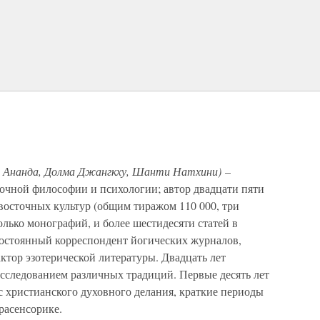
а Ананда, Долма Джангкху, Шанти Натхини)
–
точной философии и психологии; автор двадцати пяти
восточных культур (общим тиражом 110 000, три
олько монографий, и более шестидесяти статей в
остоянный корреспондент йогических журналов,
актор эзотерической литературы. Двадцать лет
сследованием различных традиций. Первые десять лет
 с христианского духовного делания, краткие периоды
расенсорике.