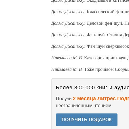
Долма Джангкху.
Классический фэн-шуй
Долма Джангкху.
Деловой фэн-шуй. Нео
Долма Джангкху.
Фэн-шуй. Стихия Дере
Долма Джангкху.
Фэн-шуй сверхвысоки
Николаева М. В.
Категория привходящ
Николаева М. В.
Тоже прошлое:
Сборни
Более 800 000 книг и аудио
2 месяца Литрес Под
Получи
неограниченным чтением
ПОЛУЧИТЬ ПОДАРОК