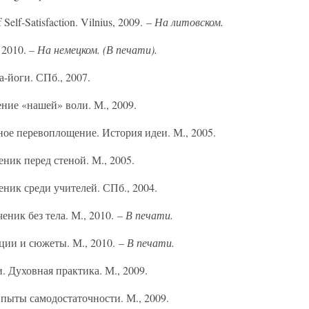
 Self-Satisfaction. Vilnius, 2009. –
На литовском.
, 2010.
– На немецком. (В печати).
-йоги. СПб., 2007.
ние «нашей» воли. М., 2009.
ое перевоплощение. История идеи. М., 2005.
еник перед стеной. М., 2005.
еник среди учителей. СПб., 2004.
еник без тела. М., 2010. –
В печати.
ции и сюжеты. М., 2010. –
В печати.
 Духовная практика. М., 2009.
пыты самодостаточности. М., 2009.