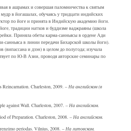
ивая в ашрамах и совершая паломничества к святым
 мудр в йогашалах, обучаясь у тридцати индийских
уктор по йоге и принята в Индийскую академию йоги.
йоге, традиции натхов и буддизме ваджраяны (школа
а рейки. Приняла обеты карма-санньясы в ордене Ади
и-санньяса в линии передачи Бихарской школы йоги).
 (випассана и дзэн) в целом до полугода; изучала
ствует по Ю-В Азии, проводя авторские семинары по
Reincarnation. Charleston, 2009. –
На английском (в
ple against Wall. Charleston, 2007. –
На английском.
iod of Preparation. Charleston, 2008. –
На английском.
rengimo periodas. Vilnius, 2008. –
На литовском.