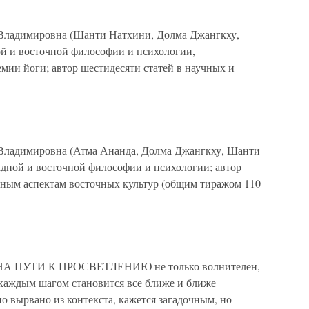
 Владимировна (Шанти Натхини, Долма Джангкху,
ой и восточной философии и психологии,
мии йоги; автор шестидесяти статей в научных и
 Владимировна (Атма Ананда, Долма Джангкху, Шанти
адной и восточной философии и психологии; автор
зным аспектам восточных культур (общим тиражом 110
НА ПУТИ К ПРОСВЕТЛЕНИЮ не только волнителен,
с каждым шагом становится все ближе и ближе
но вырвано из контекста, кажется загадочным, но