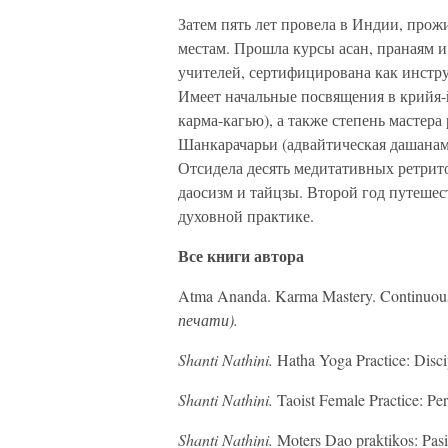
Затем пять лет провела в Индии, прож
местам. Прошла курсы асан, пранаям и
учителей, сертифицирована как инстр
Имеет начальные посвящения в крийя-
карма-кагью), а также степень мастер
Шанкарачарьи (адвайтическая дашанам
Отсидела десять медитативных ретритов
даосизм и тайцзы. Второй год путеше
духовной практике.
Все книги автора
Atma Ananda. Karma Mastery. Continuous 
печати).
Shanti Nathini.
Hatha Yoga Practice: Disci
Shanti Nathini.
Taoist Female Practice: Per
Shanti Nathini.
Moters Dao praktikos: Pasi