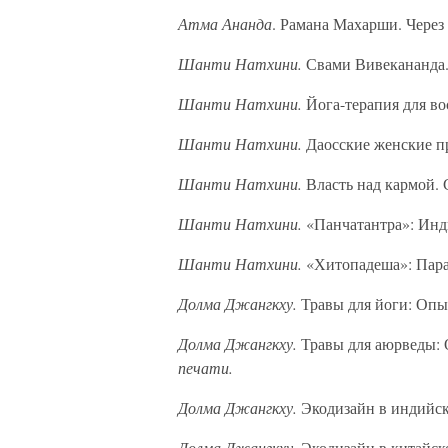
Атма Ананда
. Рамана Махарши. Через т
Шанти Натхини.
Свами Вивекананда. 
Шанти Натхини.
Йога-терапия для вос
Шанти Натхини.
Даосские женские пр
Шанти Натхини.
Власть над кармой. 
Шанти Натхини.
«Панчатантра»: Индий
Шанти Натхини.
«Хитопадеша»: Парад
Долма Джангкху.
Травы для йоги: Опыт
Долма Джангкху.
Травы для аюрведы: О
печати.
Долма Джангкху.
Экодизайн в индийско
Долма Джангкху.
Экодизайн в китайско