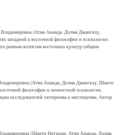
я Владимировна (Атма Ананда, Долма Джангкху,
тях западной и восточной философии и психологии;
 по разным аспектам восточных культур (общим
 Владимировна (Атма Ананда, Долма Джангкху, Шанти
 восточной философии и личностной психологии,
ции исследователей эзотеризма и мистицизма. Автор
 Владимировна (Шанти Натхини, Атма Ананда, Долма