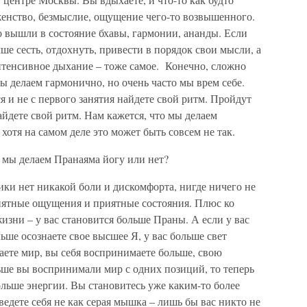
аженство, безмыслие, ощущение чего-то возвышенного.
но вышли в состояние бхавы, гармонии, ананды. Если
ше сесть, отдохнуть, привести в порядок свои мысли, а
нтенсивное дыхание – тоже самое. Конечно, сложно
ы делаем гармонично, но очень часто мы врем себе.
я и не с первого занятия найдете свой ритм. Пройдут
айдете свой ритм. Нам кажется, что мы делаем
отя на самом деле это может быть совсем не так.
 мы делаем Пранаяма йогу или нет?
ики нет никакой боли и дискомфорта, нигде ничего не
риятные ощущения и приятные состояния. Плюс ко
жизни – у вас становится больше Праны. А если у вас
ше осознаете свое высшее Я, у вас больше свет
аете мир, вы себя воспринимаете больше, свою
ьше вы воспринимали мир с одних позиций, то теперь
льше энергии. Вы становитесь уже каким-то более
едете себя не как серая мышка – лишь бы вас никто не