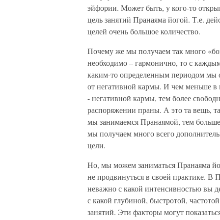
эйфории. Может быть, у кого-то откр
цель занятий Пранаяма йогой. Т.е. де
целей очень большое количество.
Почему же мы получаем так много «бон
необходимо – гармонично, то с каждым
каким-то определенным периодом мы о
от негативной кармы. И чем меньше в 
- негативной кармы, тем более свобо
распоряжении праны. А это та вещь, т
мы занимаемся Пранаямой, тем больше 
мы получаем много всего дополнительн
цели.
Но, мы можем заниматься Пранаяма його
не продвинуться в своей практике. В 
неважно с какой интенсивностью вы д
с какой глубиной, быстротой, частотой
занятий. Эти факторы могут показатьс