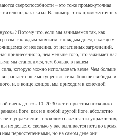
ываются сверхспособности – это тоже промежуточная
йствительно, как сказал Владимир, этих промежуточных
усов»? Потому что, если мы занимаемся так, как
 разом, с каждым занятием, с каждым днем, с каждым
чищаемся от неведения, от негативных загрязнений,
нас привнесенного, чем меньше того, что зажимает нас
дными мы становимся, тем больше в нашем
а сила, которую можно использовать везде. Чем больше
возрастает наше могущество, сила, больше свободы, и
ого, и, в конце концов, мы приходим к конечной
й очень долго - 10, 20 30 лет и при этом нисколько
Пранаяма йоге, как и в любой другой йоге, абсолютно
елаете упражнения, насколько сложны эти упражнения,
 вы их делаете, сколько у вас выливается пота во время
я нам первостепенными, но на самом деле они