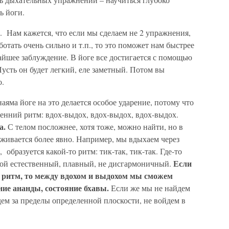
ь йоги.
. Нам кажется, что если мы сделаем не 2 упражнения,
ботать очень сильно и т.п., то это поможет нам быстрее
чайшее заблуждение. В йоге все достигается с помощью
Пусть он будет легкий, еле заметный. Потом вы
о.
аяма йоге на это делается особое ударение, потому что
енний ритм: вдох-выдох, вдох-выдох, вдох-выдох.
а.
С телом посложнее, хотя тоже, можно найти, но в
живается более явно. Например, мы вдыхаем через
образуется какой-то ритм: тик-так, тик-так. Где-то
Если
кой естественный, плавный, не дисгармоничный.
 ритм, то между вдохом и выдохом мы сможем
ние ананды, состояние бхавы.
Если же мы не найдем
ем за пределы определенной плоскости, не войдем в