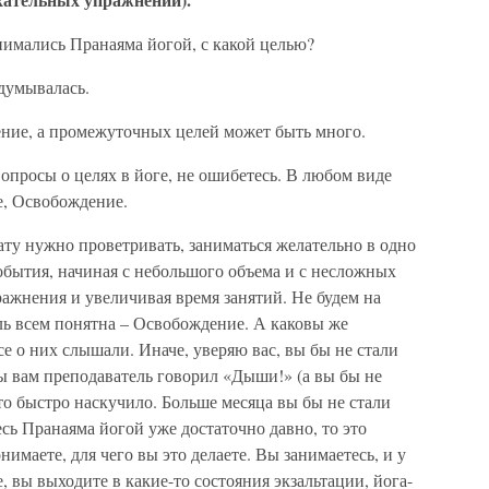
анимались Пранаяма йогой, с какой целью?
адумывалась.
ние, а промежуточных целей может быть много.
опросы о целях в йоге, не ошибетесь. В любом виде
е, Освобождение.
нату нужно проветривать, заниматься желательно в одно
обытия, начиная с небольшого объема и с несложных
ажнения и увеличивая время занятий. Не будем на
ль всем понятна – Освобождение. А каковы же
 о них слышали. Иначе, уверяю вас, вы бы не стали
бы вам преподаватель говорил «Дыши!» (а вы бы не
это быстро наскучило. Больше месяца вы бы не стали
есь Пранаяма йогой уже достаточно давно, то это
нимаете, для чего вы это делаете. Вы занимаетесь, и у
, вы выходите в какие-то состояния экзальтации, йога-