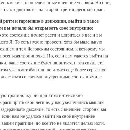
и есть какие-то определенные внешние условия. Но они,
сть, отодвигаются на второй, третий, десятый план.
вой ритм и гармонию в движении, выйти в такое
ом вы начали бы открывать свое внутреннее
это состояние начнет расти и шириться в вас и вы
его Я. То есть нужно провести хотя бы маленькую
янием и тем йоговским состоянием, к которому мы
онюсенькая тропиночка. Но, если вам удастся выйти на
ки, ваше состояние будет шириться, и эта связь, эта
отом уже в автобан или во что-то еще более серьезное.
рикасаться со своими внутренними состояниями, с
кую тропиночку, но при этом интенсивно
ь расширить свои легкие, у вас увеличились мышцы
 задерживать дыхание, то есть с внешней стороны вы
 если вам не удалось выйти на свое внутреннее
а вашей практике, но все это не является целью йоги.
ль дыхательных упражнений – научиться глубоко