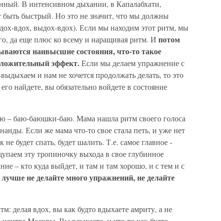
енный. В интенсивном дыхании, в Капалабхати,
 быть быстрый. Но это не значит, что мы должны
выдох-вдох, выдох-вдох). Если мы находим этот ритм, мы
потом
о, да еще плюс ко всему и наращивая ритм. И
рываются наивысшие состояния, что-то такое
положительный эффект.
Если мы делаем упражнение с
ыдыхаем и нам не хочется продолжать делать, то это
его найдете, вы обязательно войдете в состояние
ю – баю-баюшки-баю. Мама нашла ритм своего голоса
нанды. Если же мама что-то свое стала петь, и уже нет
 не будет спать, будет шалить. Т.е. самое главное -
ащупаем эту тропиночку выхода в свое глубинное
ние – кто куда выйдет, и там и там хорошо, и с тем и с
 лучше не делайте много упражнений, не делайте
тм: делая вдох, вы как будто вдыхаете амриту, а не
 центре Москвы. Вы вдыхаете, и что-то как будто