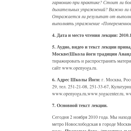
гармонию при практике? Стоит ли боя
дыхательных упражнений? Важно ли д
Отражается ли результат от выполне
выполнять упражнение «Попеременно
4. Дата и место чтения лекции: 2010.
5. Аудио, видео и текст лекции при
Москве(Школа йоги традиции Ананд
тиражировать и распространять матери
сайт www.openyoga.ru.
6. Адрес Школы Йоги:
г. Москва, Рос
29, тел. 251-21-08, 251-33-67, Культу
www.openyoga.ru,www.yogacenter.ru, ww
7. Основной текст лекции.
Сегодня 2 ноября 2010 года. Мы нахо
метро Новослободская в городе Москве.
Пранаяма йога» (практика ды
тему «