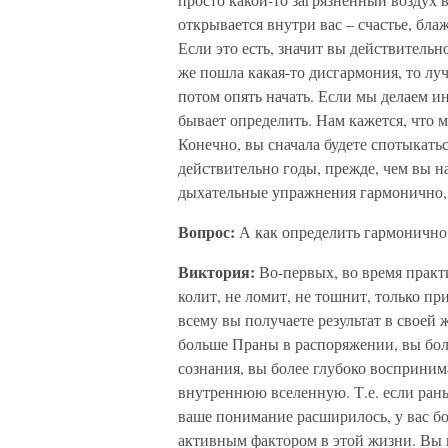
открывается внутри вас – счастье, бл
Если это есть, значит вы действитель
же пошла какая-то дисгармония, то луч
потом опять начать. Если мы делаем и
бывает определить. Нам кажется, что м
Конечно, вы сначала будете спотыкатьс
действительно годы, прежде, чем вы н
дыхательные упражнения гармонично, х
Вопрос:
А как определить гармонично
Виктория:
Во-первых, во время практ
колит, не ломит, не тошнит, только п
всему вы получаете результат в своей 
больше Праны в распоряжении, вы боль
сознания, вы более глубоко восприним
внутреннюю вселенную. Т.е. если ран
ваше понимание расширилось, у вас бо
активным фактором в этой жизни. Вы в