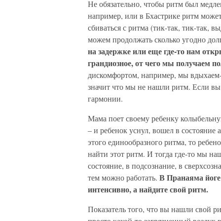
Не обязательно, чтобы ритм был медл
например, или в Бхастрике ритм может
сбиваться с ритма (тик-так, тик-так, 
можем продолжать сколько угодно долг
на задержке или еще где-то нам отк
грандиозное, от чего мы получаем 
дискомфортом, например, мы вдыхаем-в
значит что мы не нашли ритм. Если вы 
гармонии.
Мама поет своему ребенку колыбельну
– и ребенок уснул, вошел в состояние а
этого единообразного ритма, то ребенок
найти этот ритм. И тогда где-то мы н
состояние, в подсознание, в сверхсозна
В Пранаяма йоге
тем можно работать.
интенсивно, а найдите свой ритм.
Показатель того, что вы нашли свой ри
просто какой-то загрязненный воздух в