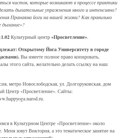
ться чисток, которые возникают в процессе практики
елать дыхательные упражнения много и интенсивно?
ния Пранаяма йоги на вашей жизни? Как правильно
е дыхание»?
11.02
«Просветление»
Культурный центр
.
надлежат: Открытому Йога Университету в городе
асвами).
Вы имеете полное право копировать,
алы этого сайта, желательно делать ссылку на наш
сия, метро Новослободская, ул. Долгоруковская, дом
рный Центр «Просветление». Сайты:
w.happyoga.narod.ru.
димся в Культурном Центре «Просветление» около
 Меня зовут Виктория, а это тематическое занятие на
хательных упражнений).