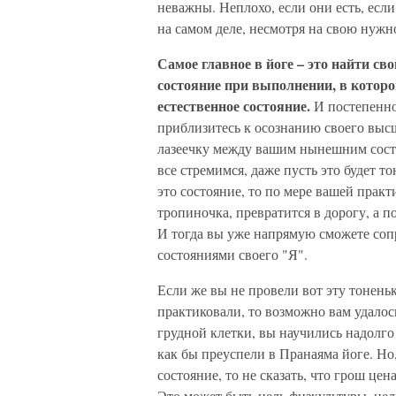
неважны. Неплохо, если они есть, есл
на самом деле, несмотря на свою нужно
Самое главное в йоге – это найти с
состояние при выполнении, в котор
естественное состояние.
И постепенно 
приблизитесь к осознанию своего высш
лазеечку между вашим нынешним состо
все стремимся, даже пусть это будет т
это состояние, то по мере вашей практи
тропиночка, превратится в дорогу, а п
И тогда вы уже напрямую сможете соп
состояниями своего "Я".
Если же вы не провели вот эту тонень
практиковали, то возможно вам удалос
грудной клетки, вы научились надолго
как бы преуспели в Пранаяма йоге. Но,
состояние, то не сказать, что грош цен
Это может быть цель физкультуры, це