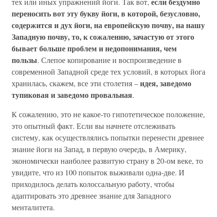
если бездумно
тех или иных упражнений йоги. Так вот,
переносить вот эту букву йоги, в которой, безусловно,
содержится и дух йоги, на европейскую почву, на нашу
Западную почву, то, к сожалению, зачастую от этого
бывает больше проблем и недопонимания, чем
пользы
. Слепое копирование и воспроизведение в
современной Западной среде тех условий, в которых йога
идея, заведомо
хранилась, скажем, все эти столетия –
тупиковая и заведомо провальная
.
К сожалению, это не какое-то гипотетическое положение,
это опытный факт. Если вы начнете отслеживать
систему, как осуществлялись попытки перенести древнее
знание йоги на Запад, в первую очередь, в Америку,
экономически наиболее развитую страну в 20-ом веке, то
увидите, что из 100 попыток выживали одна-две. И
приходилось делать колоссальную работу, чтобы
адаптировать это древнее знание для Западного
менталитета.