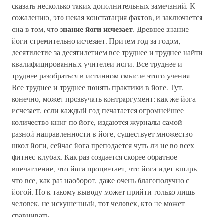
сказать несколько таких дополнительных замечаний. К
сожалению, это некая констатация фактов, и заключается
знание йоги исчезает
она в том, что
. Древнее знание
йоги стремительно исчезает. Причем год за годом,
десятилетие за десятилетием все труднее и труднее найти
квалифицированных учителей йоги. Все труднее и
труднее разобраться в истинном смысле этого учения.
Все труднее и труднее понять практики в йоге. Тут,
конечно, может прозвучать контраргумент: как же йога
исчезает, если каждый год печатается огромнейшее
количество книг по йоге, издаются журналы самой
разной направленности в йоге, существует множество
школ йоги, сейчас йога преподается чуть ли не во всех
фитнес-клубах. Как раз создается скорее обратное
впечатление, что йога процветает, что йога идет вширь,
что все, как раз наоборот, даже очень благополучно с
йогой. Но к такому выводу может прийти только лишь
человек, не искушенный, тот человек, кто не может
сравнивать.