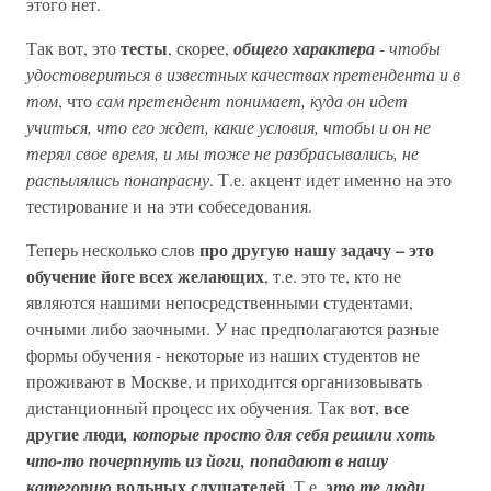
этого нет.
тесты
Так вот, это
, скорее,
общего характера
-
чтобы
удостовериться в известных качествах претендента и в
том
, что
сам претендент понимает, куда он идет
учиться, что его ждет, какие условия, чтобы и он не
терял свое время, и мы тоже не разбрасывались, не
распылялись понапрасну
. Т.е. акцент идет именно на это
тестирование и на эти собеседования.
про другую нашу задачу – это
Теперь несколько слов
обучение йоге всех желающих
, т.е. это те, кто не
являются нашими непосредственными студентами,
очными либо заочными. У нас предполагаются разные
формы обучения - некоторые из наших студентов не
проживают в Москве, и приходится организовывать
все
дистанционный процесс их обучения. Так вот,
другие люди
, которые просто для себя решили хоть
что-то почерпнуть из йоги, попадают в нашу
вольных слушателей
категорию
. Т.е.
это те люди,