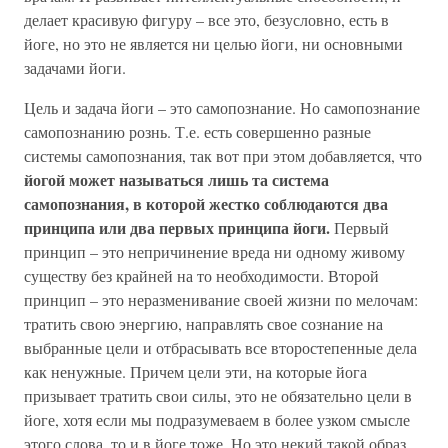
делает красивую фигуру – все это, безусловно, есть в
йоге, но это не является ни целью йоги, ни основными
задачами йоги.
Цель и задача йоги – это самопознание. Но самопознание
самопознанию рознь. Т.е. есть совершенно разные
системы самопознания, так вот при этом добавляется, что
йогой может называться лишь та система
самопознания, в которой жестко соблюдаются два
принципа или два первых принципа йоги.
Первый
принцип – это непричинение вреда ни одному живому
существу без крайней на то необходимости. Второй
принцип – это неразменивание своей жизни по мелочам:
тратить свою энергию, направлять свое сознание на
выбранные цели и отбрасывать все второстепенные дела
как ненужные. Причем цели эти, на которые йога
призывает тратить свои силы, это не обязательно цели в
йоге, хотя если мы подразумеваем в более узком смысле
этого слова, то и в йоге тоже. Но это некий такой образ