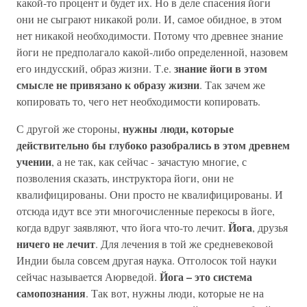
какой-то процент и будет их. Но в деле спасения йоги
они не сыграют никакой роли. И, самое обидное, в этом
нет никакой необходимости. Потому что древнее знание
йоги не предполагало какой-либо определенной, назовем
знание йоги в этом
его индусский, образ жизни. Т.е.
смысле не привязано к образу жизни
. Так зачем же
копировать то, чего нет необходимости копировать.
нужны люди, которые
С другой же стороны,
действительно бы глубоко разобрались в этом древнем
учении
, а не так, как сейчас - зачастую многие, с
позволения сказать, инструктора йоги, они не
квалифицированы. Они просто не квалифицированы. И
отсюда идут все эти многочисленные перекосы в йоге,
Йога
когда вдруг заявляют, что йога что-то лечит.
, друзья
ничего не лечит
. Для лечения в той же средневековой
Индии была совсем другая наука. Отголосок той науки
Йога – это система
сейчас называется Аюрведой.
самопознания
. Так вот, нужны люди, которые не на