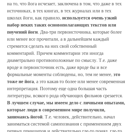
на то, что йога исчезает, заключена в том, что даже в тех
источниках, в тех книгах, в тех журналах или в тех
используется очень узкий
школах йоги, как правило,
набор неких таких основополагающих текстов или
поучений йоги
. Два-три первоисточника, которые более
или менее все прочитали, а в дальнейшем каждый
стремится сделать на них свой собственный
комментарий. Причем комментарии эти иногда
диаметрально противоположные по смыслу. Т.е. даже
вроде и первоисточник есть, даже вроде бы и все
это
формальные моменты соблюдены, но, тем не менее,
тоже не йога
, а это какая-то более или менее современная
интерпретация. Поэтому еще одна большая часть
литературы, всякого рода обучающих фильмов срезается.
В лучшем случае, мы имеем дело с личными опытами,
которые люди в современном мире получили,
занимаясь йогой
. Т.е. человек, действительно, начал
заниматься системой самопознания с применением двух
первых принципов и действительно где-то понял, где-то,