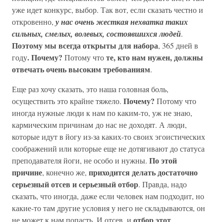
уже идет конкурс, выбор. Так вот, если сказать честно и
откровенно,
у нас очень жесткая нехватка таких
сильных, смелых, волевых, состоявшихся людей
.
Поэтому мы всегда открыты для набора
, 365 дней в
. Почему?
те, кто нам нужен, должны
году
Потому что
отвечать очень высоким требованиям
.
Еще раз хочу сказать, это наша головная боль,
Почему?
осуществить это крайне тяжело.
Потому что
иногда нужные люди к нам по каким-то, уж не знаю,
кармическим причинам до нас не доходят. А люди,
которые идут в йогу из-за каких-то своих эгоистических
соображений или которые еще не дотягивают до статуса
По этой
преподавателя йоги, не особо и нужны.
причине
приходится делать достаточно
, конечно же,
серьезный отсев и серьезный отбор
. Правда, надо
сказать, что иногда, даже если человек нам подходит, но
какие-то там другие условия у него не складываются, он
отбор этот
не может к нам попасть. И отсев, и