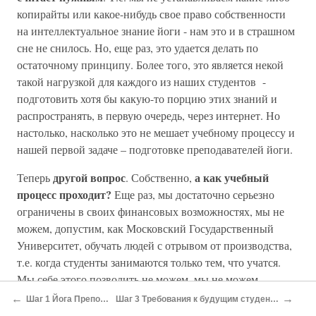
копирайты или какое-нибудь свое право собственности
на интеллектуальное знание йоги - нам это и в страшном
сне не снилось. Но, еще раз, это удается делать по
остаточному принципу. Более того, это является некой
такой нагрузкой для каждого из наших студентов -
подготовить хотя бы какую-то порцию этих знаний и
распространять, в первую очередь, через интернет. Но
настолько, насколько это не мешает учебному процессу и
нашей первой задаче – подготовке преподавателей йоги.
другой вопрос
а как учебный
Теперь
. Собственно,
процесс проходит?
Еще раз, мы достаточно серьезно
ограничены в своих финансовых возможностях, мы не
можем, допустим, как Московский Государственный
Университет, обучать людей с отрывом от производства,
т.е. когда студенты занимаются только тем, что учатся.
Мы себе этого позволить не можем, мы не можем
позволить себе выплачивать стипендии студентам или
←
→
Шаг 1 Йога Преподавания
Шаг 3 Требования к будущим студентам. Часть 2-я.
обеспечивать их какой-либо работой на время обучения,