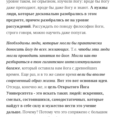
уровне таком, не серьезном, изучили йогу: вроде бы йогу
А нужны
даже преподают, вроде бы даже йогу и знают.
люди, которые досконально разобрались в этом
предмете, причем разобрались не на уровне
рассуждений
. Рассуждать по поводу философии йоги,
строго говоря, можно научить даже попугая.
Необходимы люди, которые могли бы практически
доносить йогу до всех желающих
. Т.е.
чтобы эти люди
могли проводить занятия по йоге
.
Могли как-то
разбираться в том гигантском интеллектуальном
багаже
, который оставила нам йога с древнейших
времен. Еще раз, и в то же самое время
вели бы вполне
Вот это вот основная идея
современный образ жизни
.
.
цель Открытого Йога
Отсюда, конечно же, и
Университета - это искать таких людей: искренних,
смелых, состоявшихся, самодостаточных
которые
,
найдут в себе силу и мужество нести это учение
дальше.
Почему? Потому что это сопряжено с большим