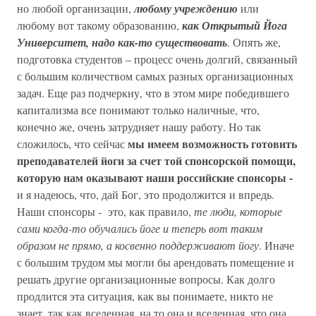
но любой организации,
любому учреждению
или
любому вот такому образованию,
как Открытый Йога
Университет, надо как-то существовать
. Опять же,
подготовка студентов – процесс очень долгий, связанный
с большим количеством самых разных организационных
задач. Еще раз подчеркну, что в этом мире победившего
капитализма все понимают только наличные, что,
конечно же, очень затрудняет нашу работу. Но так
мы имеем возможность готовить
сложилось, что сейчас
преподавателей йоги за счет той спонсорской помощи,
которую нам оказывают наши российские спонсоры -
и я надеюсь, что, дай Бог, это продолжится и впредь.
Наши спонсоры - это, как правило,
те люди, которые
сами когда-то обучались йоге и теперь вот таким
образом не прямо, а косвенно поддерживают йогу
. Иначе
с большим трудом мы могли бы арендовать помещение и
решать другие организационные вопросы. Как долго
продлится эта ситуация, как вы понимаете, никто не
знает, так как вселенная, на то она и вселенная, что она