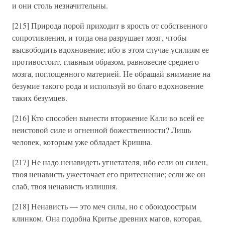
и они столь незначительны.
[215] Природа порой приходит в ярость от собственного
сопротивления, и тогда она разрушает мозг, чтобы
высвободить вдохновение; ибо в этом случае усилиям ее
противостоит, главным образом, равновесие среднего
мозга, поглощенного материей. Не обращай внимание на
безумие такого рода и используй во благо вдохновение
таких безумцев.
[216] Кто способен вынести вторжение Кали во всей ее
неистовой силе и огненной божественности? Лишь
человек, которым уже обладает Кришна.
[217] Не надо ненавидеть угнетателя, ибо если он силен,
твоя ненависть ужесточает его притеснение; если же он
слаб, твоя ненависть излишня.
[218] Ненависть — это меч силы, но с обоюдоострым
клинком. Она подобна Критье древних магов, которая,