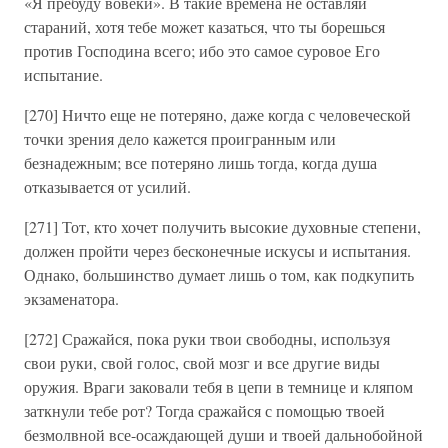
«Я пребуду вовеки». В такие времена не оставляй
стараний, хотя тебе может казаться, что ты борешься
против Господина всего; ибо это самое суровое Его
испытание.
[270] Ничто еще не потеряно, даже когда с человеческой
точки зрения дело кажется проигранным или
безнадежным; все потеряно лишь тогда, когда душа
отказывается от усилий.
[271] Тот, кто хочет получить высокие духовные степени,
должен пройти через бесконечные искусы и испытания.
Однако, большинство думает лишь о том, как подкупить
экзаменатора.
[272] Сражайся, пока руки твои свободны, используя
свои руки, свой голос, свой мозг и все другие виды
оружия. Враги заковали тебя в цепи в темнице и кляпом
заткнули тебе рот? Тогда сражайся с помощью твоей
безмолвной все-осаждающей души и твоей дальнобойной